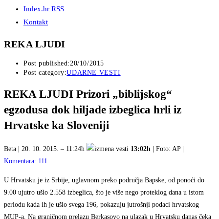
Index.hr RSS
Kontakt
REKA LJUDI
Post published:
20/10/2015
Post category:
UDARNE VESTI
REKA LJUDI Prizori „biblijskog“
egzodusa dok hiljade izbeglica hrli iz
Hrvatske ka Sloveniji
Beta | 20. 10. 2015. – 11:24h
13:02h
| Foto: AP |
Komentara: 111
U Hrvatsku je iz Srbije, uglavnom preko područja Bapske, od ponoći do
9.00 ujutro ušlo 2.558 izbeglica, što je više nego proteklog dana u istom
periodu kada ih je ušlo svega 196, pokazuju jutrošnji podaci hrvatskog
MUP-a. Na graničnom prelazu Berkasovo na ulazak u Hrvatsku danas čeka