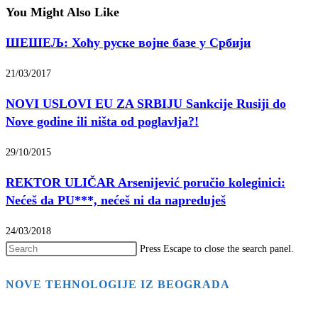
You Might Also Like
ШЕШЕЉ: Хоћу руске војне базе у Србији
21/03/2017
NOVI USLOVI EU ZA SRBIJU Sankcije Rusiji do
Nove godine ili ništa od poglavlja?!
29/10/2015
REKTOR ULIČAR Arsenijević poručio koleginici:
Nećeš da PU***, nećeš ni da napreduješ
24/03/2018
Press Escape to close the search panel.
NOVE TEHNOLOGIJE IZ BEOGRADA