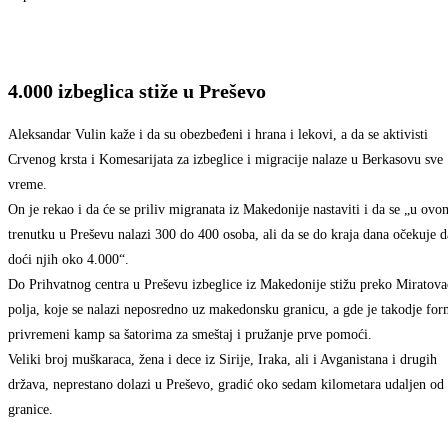
4.000 izbeglica stiže u Preševo
Aleksandar Vulin kaže i da su obezbeđeni i hrana i lekovi, a da se aktivisti
Crvenog krsta i Komesarijata za izbeglice i migracije nalaze u Berkasovu sve
vreme.
On je rekao i da će se priliv migranata iz Makedonije nastaviti i da se „u ovo
trenutku u Preševu nalazi 300 do 400 osoba, ali da se do kraja dana očekuje d
doći njih oko 4.000“.
Do Prihvatnog centra u Preševu izbeglice iz Makedonije stižu preko Miratov
polja, koje se nalazi neposredno uz makedonsku granicu, a gde je takodje for
privremeni kamp sa šatorima za smeštaj i pružanje prve pomoći.
Veliki broj muškaraca, žena i dece iz Sirije, Iraka, ali i Avganistana i drugih
država, neprestano dolazi u Preševo, gradić oko sedam kilometara udaljen od
granice.