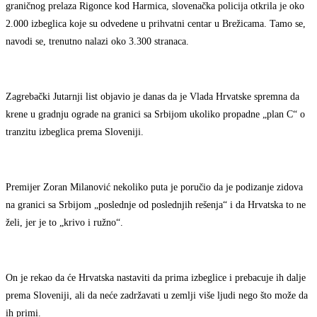
graničnog prelaza Rigonce kod Harmica, slovenačka policija otkrila je oko
2.000 izbeglica koje su odvedene u prihvatni centar u Brežicama. Tamo se,
navodi se, trenutno nalazi oko 3.300 stranaca.
Zagrebački Jutarnji list objavio je danas da je Vlada Hrvatske spremna da
krene u gradnju ograde na granici sa Srbijom ukoliko propadne „plan C“ o
tranzitu izbeglica prema Sloveniji.
Premijer Zoran Milanović nekoliko puta je poručio da je podizanje zidova
na granici sa Srbijom „poslednje od poslednjih rešenja“ i da Hrvatska to ne
želi, jer je to „krivo i ružno“.
On je rekao da će Hrvatska nastaviti da prima izbeglice i prebacuje ih dalje
prema Sloveniji, ali da neće zadržavati u zemlji više ljudi nego što može da
ih primi.