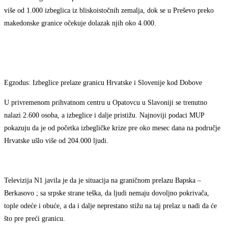
više od 1.000 izbeglica iz bliskoistočnih zemalja, dok se u Preševo preko
makedonske granice očekuje dolazak njih oko 4.000.
Egzodus: Izbeglice prelaze granicu Hrvatske i Slovenije kod Dobove
U privremenom prihvatnom centru u Opatovcu u Slavoniji se trenutno
nalazi 2.600 osoba, a izbeglice i dalje pristižu. Najnoviji podaci MUP
pokazuju da je od početka izbegličke krize pre oko mesec dana na područje
Hrvatske ušlo više od 204.000 ljudi.
Televizija N1 javila je da je situacija na graničnom prelazu Bapska –
Berkasovo ; sa srpske strane teška, da ljudi nemaju dovoljno pokrivača,
tople odeće i obuće, a da i dalje neprestano stižu na taj prelaz u nadi da će
što pre preći granicu.