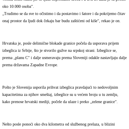
oko 10.000 osoba“.
„Trudimo se da sve to očistimo i da postavimo i šatore i da pokrijemo čitav
onaj prostor da ljudi dok čekaju bar budu zaštićeni od kiše“, rekao je on.
Hrvatska je, posle delimične blokade granice počela da usporava prijem
izbeglica iz Srbije, što je stvorilo gužve na srpskoj strani. Izbeglice se,
prema „planu C“ i dalje usmeravaju prema Sloveniji odakle nastavljaju dalje
prema državama Zapadne Evrope.
Pošto je Slovenija usporila prihvat izbeglica pravdajući to nedovoljnim
kapacitetima za njihov smeštaj, izbeglice su u većem broju u tu zemlju,
kako prenose hrvatski mediji, počele da ulaze i preko „zelene granice“.
Nešto posle ponoći oko dva kilometra od službenog prelaza, u blizini