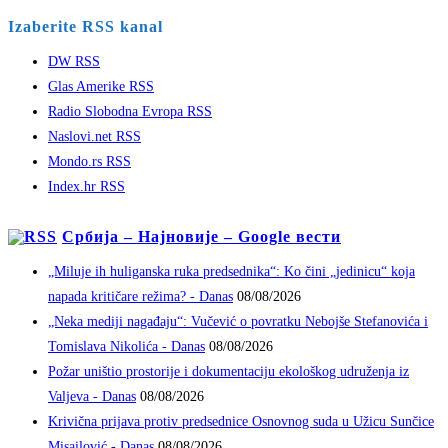
Izaberite RSS kanal
DW RSS
Glas Amerike RSS
Radio Slobodna Evropa RSS
Naslovi.net RSS
Mondo.rs RSS
Index.hr RSS
Србија – Најновије – Google вести
„Miluje ih huliganska ruka predsednika“: Ko čini „jedinicu“ koja
napada kritičare režima? - Danas
08/08/2026
„Neka mediji nagađaju“: Vučević o povratku Nebojše Stefanovića i
Tomislava Nikolića - Danas
08/08/2026
Požar uništio prostorije i dokumentaciju ekološkog udruženja iz
Valjeva - Danas
08/08/2026
Krivična prijava protiv predsednice Osnovnog suda u Užicu Sunčice
Misailović - Danas
08/08/2026