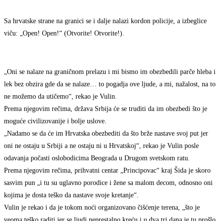
Sa hrvatske strane na granici se i dalje nalazi kordon policije, a izbeglice
viču: „Open! Open!“ (Otvorite! Otvorite!).
„Oni se nalaze na graničnom prelazu i mi bismo im obezbedili parče hleba i
lek bez obzira gde da se nalaze… to pogadja ove ljude, a mi, nažalost, na to
ne možemo da utičemo“, rekao je Vulin.
Prema njegovim rečima, država Srbija će se truditi da im obezbedi što je
moguće civilizovanije i bolje uslove.
„Nadamo se da će im Hrvatska obezbediti da što brže nastave svoj put jer
oni ne ostaju u Srbiji a ne ostaju ni u Hrvatskoj“, rekao je Vulin posle
odavanja počasti oslobodicima Beograda u Drugom svetskom ratu.
Prema njegovim rečima, prihvatni centar „Principovac“ kraj Šida je skoro
sasvim pun „i tu su uglavno porodice i žene sa malom decom, odnosno oni
kojima je dosta teško da nastave svoje kretanje“.
Vulin je rekao i da je tokom noći organizovano čišćenje terena, „što je
veoma teško raditi jer se ljudi neprestalno kreću i u dva tri dana je tu prošlo