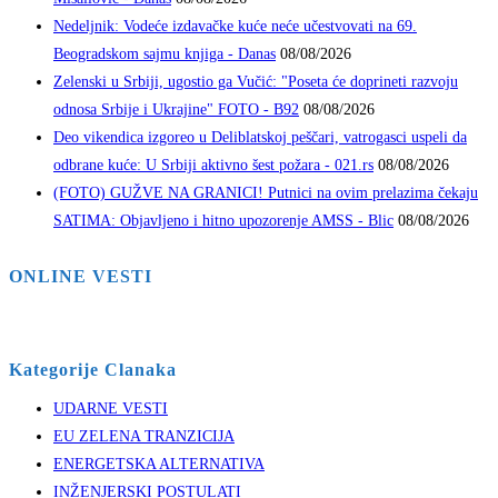
Nedeljnik: Vodeće izdavačke kuće neće učestvovati na 69.
Beogradskom sajmu knjiga - Danas
08/08/2026
Zelenski u Srbiji, ugostio ga Vučić: "Poseta će doprineti razvoju
odnosa Srbije i Ukrajine" FOTO - B92
08/08/2026
Deo vikendica izgoreo u Deliblatskoj peščari, vatrogasci uspeli da
odbrane kuće: U Srbiji aktivno šest požara - 021.rs
08/08/2026
(FOTO) GUŽVE NA GRANICI! Putnici na ovim prelazima čekaju
SATIMA: Objavljeno i hitno upozorenje AMSS - Blic
08/08/2026
ONLINE VESTI
Kategorije Clanaka
UDARNE VESTI
EU ZELENA TRANZICIJA
ENERGETSKA ALTERNATIVA
INŽENJERSKI POSTULATI