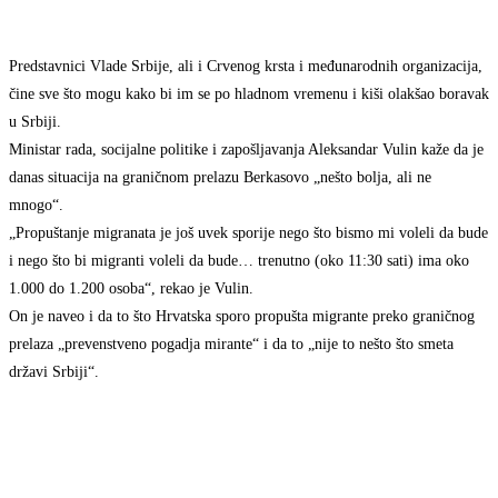
Predstavnici Vlade Srbije, ali i Crvenog krsta i međunarodnih organizacija,
čine sve što mogu kako bi im se po hladnom vremenu i kiši olakšao boravak
u Srbiji.
Ministar rada, socijalne politike i zapošljavanja Aleksandar Vulin kaže da je
danas situacija na graničnom prelazu Berkasovo „nešto bolja, ali ne
mnogo“.
„Propuštanje migranata je još uvek sporije nego što bismo mi voleli da bude
i nego što bi migranti voleli da bude… trenutno (oko 11:30 sati) ima oko
1.000 do 1.200 osoba“, rekao je Vulin.
On je naveo i da to što Hrvatska sporo propušta migrante preko graničnog
prelaza „prevenstveno pogadja mirante“ i da to „nije to nešto što smeta
državi Srbiji“.