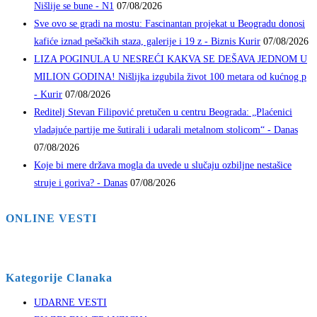
Nišlije se bune - N1
07/08/2026
Sve ovo se gradi na mostu: Fascinantan projekat u Beogradu donosi
kafiće iznad pešačkih staza, galerije i 19 z - Biznis Kurir
07/08/2026
LIZA POGINULA U NESREĆI KAKVA SE DEŠAVA JEDNOM U
MILION GODINA! Nišlijka izgubila život 100 metara od kućnog p
- Kurir
07/08/2026
Reditelj Stevan Filipović pretučen u centru Beograda: „Plaćenici
vladajuće partije me šutirali i udarali metalnom stolicom“ - Danas
07/08/2026
Koje bi mere država mogla da uvede u slučaju ozbiljne nestašice
struje i goriva? - Danas
07/08/2026
ONLINE VESTI
Kategorije Clanaka
UDARNE VESTI