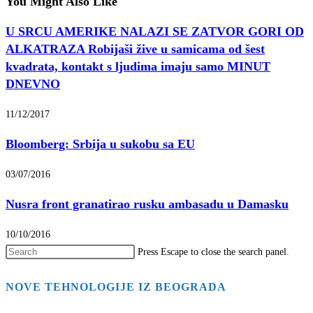
You Might Also Like
U SRCU AMERIKE NALAZI SE ZATVOR GORI OD
ALKATRAZA Robijaši žive u samicama od šest
kvadrata, kontakt s ljudima imaju samo MINUT
DNEVNO
11/12/2017
Bloomberg: Srbija u sukobu sa EU
03/07/2016
Nusra front granatirao rusku ambasadu u Damasku
10/10/2016
Press Escape to close the search panel.
NOVE TEHNOLOGIJE IZ BEOGRADA