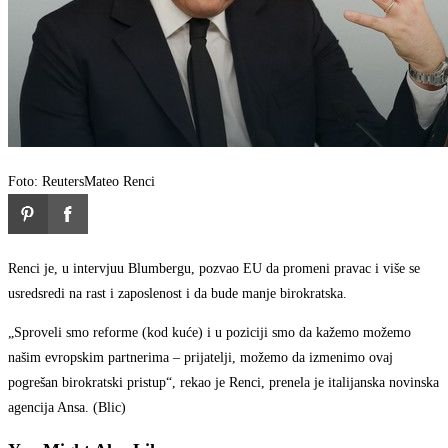
Foto: Reuters
Mateo Renci
Renci je, u intervjuu Blumbergu, pozvao EU da promeni pravac i više se
usredsredi na rast i zaposlenost i da bude manje birokratska.
„Sproveli smo reforme (kod kuće) i u poziciji smo da kažemo možemo
našim evropskim partnerima – prijatelji, možemo da izmenimo ovaj
pogrešan birokratski pristup“, rekao je Renci, prenela je italijanska novinska
agencija Ansa. (Blic)