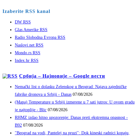
Izaberite RSS kanal
DW RSS
Glas Amerike RSS
Radio Slobodna Evropa RSS
Naslovi.net RSS
Mondo.rs RSS
Index.hr RSS
Србија – Најновије – Google вести
Nemački list o dolasku Zelenskog u Beograd: Najava zajedničke
fabrike dronova u Srbiji - Danas
07/08/2026
(Mapa) Temperature u Srbiji izmerene u 7 sati jutros: U ovom gradu
je najtoplije - Blic
07/08/2026
RHMZ izdao hitno upozorenje: Danas preti ekstremna opasnost -
B92
07/08/2026
"Beograd na vodi, Pantelej na pruzi": Dok kineski radnici kopaju,