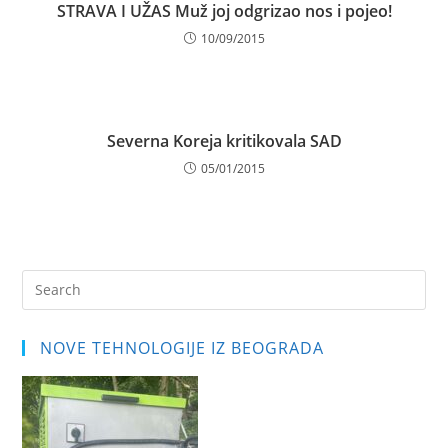
STRAVA I UŽAS Muž joj odgrizao nos i pojeo!
10/09/2015
Severna Koreja kritikovala SAD
05/01/2015
Pre
Es
to
NOVE TEHNOLOGIJE IZ BEOGRADA
clo
the
sea
pan