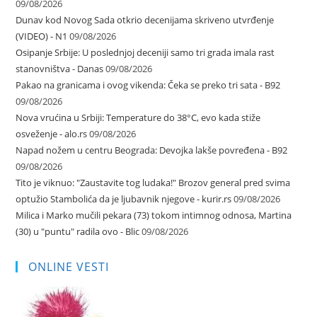
09/08/2026
Dunav kod Novog Sada otkrio decenijama skriveno utvrđenje
(VIDEO) - N1
09/08/2026
Osipanje Srbije: U poslednjoj deceniji samo tri grada imala rast
stanovništva - Danas
09/08/2026
Pakao na granicama i ovog vikenda: Čeka se preko tri sata - B92
09/08/2026
Nova vrućina u Srbiji: Temperature do 38°C, evo kada stiže
osveženje - alo.rs
09/08/2026
Napad nožem u centru Beograda: Devojka lakše povređena - B92
09/08/2026
Tito je viknuo: "Zaustavite tog ludaka!" Brozov general pred svima
optužio Stambolića da je ljubavnik njegove - kurir.rs
09/08/2026
Milica i Marko mučili pekara (73) tokom intimnog odnosa, Martina
(30) u "puntu" radila ovo - Blic
09/08/2026
ONLINE VESTI