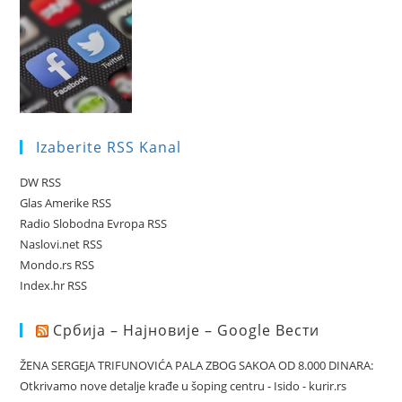
Izaberite RSS Kanal
DW RSS
Glas Amerike RSS
Radio Slobodna Evropa RSS
Naslovi.net RSS
Mondo.rs RSS
Index.hr RSS
Србија – Најновије – Google Вести
ŽENA SERGEJA TRIFUNOVIĆA PALA ZBOG SAKOA OD 8.000 DINARA:
Otkrivamo nove detalje krađe u šoping centru - Isido - kurir.rs