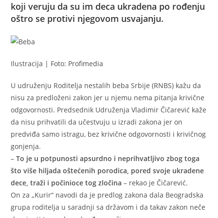
koji veruju da su im deca ukradena po rođenju
oštro se protivi njegovom usvajanju.
Ilustracija | Foto: Profimedia
U udruženju Roditelja nestalih beba Srbije (RNBS) kažu da
nisu za predloženi zakon jer u njemu nema pitanja krivične
odgovornosti. Predsednik Udruženja Vladimir Čičarević kaže
da nisu prihvatili da učestvuju u izradi zakona jer on
predviđa samo istragu, bez krivične odgovornosti i krivičnog
gonjenja.
–
To je u potpunosti apsurdno i neprihvatljivo zbog toga
što više hiljada oštećenih porodica, pored svoje ukradene
dece, traži i počinioce tog zločina
– rekao je Čičarević.
On za „Kurir“ navodi da je predlog zakona dala Beogradska
grupa roditelja u saradnji sa državom i da takav zakon neče