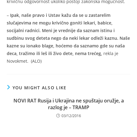
krivičnu odgovornost ukoliko postoji zakonska mogućnost.
–
Ipak, naše pravo i Ustav kažu da se u zastarelim
slučajevima ne mogu krivično goniti lekari, babice,
socijalni radnici. Meni je vrednije da saznam istinu i
sudbinu svog deteta nego da neki lekar odleži kaznu. Naše
kazne su ionako blage, hoćemo da saznamo gde su naša
deca, tražimo ili leš ili živo dete, nema trećeg,
rekla je
Novokmet. (ALO)
YOU MIGHT ALSO LIKE
NOVI RAT Rusija i Ukrajina ne spuštaju oružje, a
razlog je – TRAMP
03/12/2016