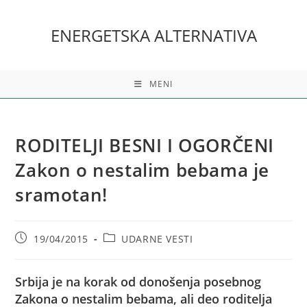
Skip
to
ENERGETSKA ALTERNATIVA
content
MENI
RODITELJI BESNI I OGORČENI
Zakon o nestalim bebama je
sramotan!
Post
Post
19/04/2015
UDARNE VESTI
published:
category:
Srbija je na korak od donošenja posebnog
Zakona o nestalim bebama, ali deo roditelja