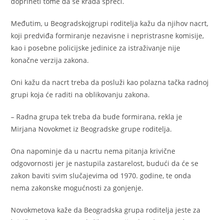
doprineti tome da se krađa spreči.
Međutim, u Beogradskojgrupi roditelja kažu da njihov nacrt,
koji predviđa formiranje nezavisne i nepristrasne komisije,
kao i posebne policijske jedinice za istraživanje nije
konačne verzija zakona.
Oni kažu da nacrt treba da posluži kao polazna tačka radnoj
grupi koja će raditi na oblikovanju zakona.
– Radna grupa tek treba da bude formirana, rekla je
Mirjana Novokmet iz Beogradske grupe roditelja.
Ona napominje da u nacrtu nema pitanja krivične
odgovornosti jer je nastupila zastarelost, budući da će se
zakon baviti svim slučajevima od 1970. godine, te onda
nema zakonske mogućnosti za gonjenje.
Novokmetova kaže da Beogradska grupa roditelja jeste za