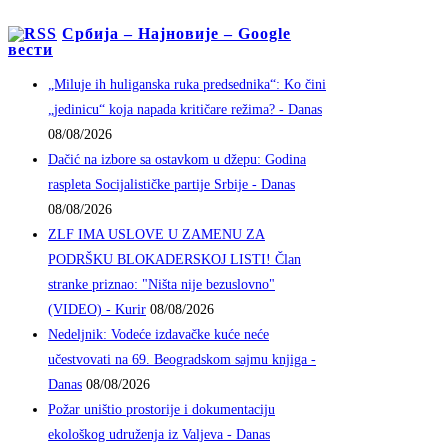
Србија – Најновије – Google
вести
„Miluje ih huliganska ruka predsednika“: Ko čini
„jedinicu“ koja napada kritičare režima? - Danas
08/08/2026
Dačić na izbore sa ostavkom u džepu: Godina
raspleta Socijalističke partije Srbije - Danas
08/08/2026
ZLF IMA USLOVE U ZAMENU ZA
PODRŠKU BLOKADERSKOJ LISTI! Član
stranke priznao: "Ništa nije bezuslovno"
(VIDEO) - Kurir
08/08/2026
Nedeljnik: Vodeće izdavačke kuće neće
učestvovati na 69. Beogradskom sajmu knjiga -
Danas
08/08/2026
Požar uništio prostorije i dokumentaciju
ekološkog udruženja iz Valjeva - Danas