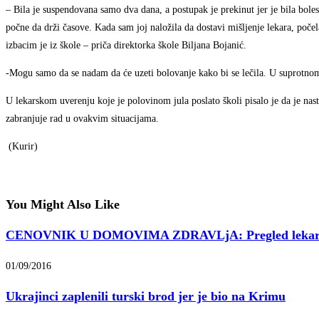
– Bila je suspendovana samo dva dana, a postupak je prekinut jer je bila bole
počne da drži časove. Kada sam joj naložila da dostavi mišljenje lekara, poče
izbacim je iz škole – priča direktorka škole Biljana Bojanić.
-Mogu samo da se nadam da će uzeti bolovanje kako bi se lečila. U suprotno
U lekarskom uverenju koje je polovinom jula poslato školi pisalo je da je na
zabranjuje rad u ovakvim situacijama.
(Kurir)
You Might Also Like
CENOVNIK U DOMOVIMA ZDRAVLjA: Pregled lekara
01/09/2016
Ukrajinci zaplenili turski brod jer je bio na Krimu