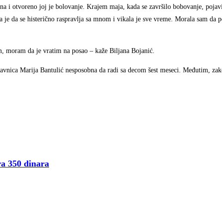
sna i otvoreno joj je bolovanje. Krajem maja, kada se završilo bobovanje, poja
la je da se histerično raspravlja sa mnom i vikala je sve vreme. Morala sam da 
m, moram da je vratim na posao – kaže Biljana Bojanić.
stavnica Marija Bantulić nesposobna da radi sa decom šest meseci. Međutim, zako
 350 dinara