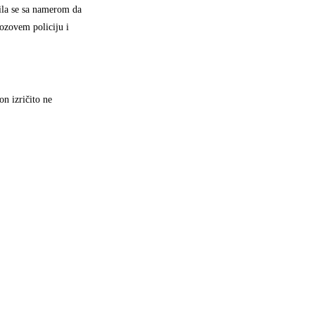
vila se sa namerom da
pozovem policiju i
n izričito ne