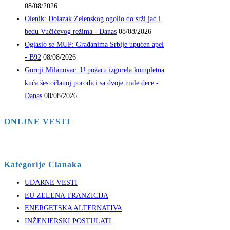
08/08/2026
Olenik: Dolazak Zelenskog ogolio do srži jad i
bedu Vučićevog režima - Danas
08/08/2026
Oglasio se MUP: Građanima Srbije upućen apel
- B92
08/08/2026
Gornji Milanovac: U požaru izgorela kompletna
kuća šestočlanoj porodici sa dvoje male dece -
Danas
08/08/2026
ONLINE VESTI
Kategorije Clanaka
UDARNE VESTI
EU ZELENA TRANZICIJA
ENERGETSKA ALTERNATIVA
INŽENJERSKI POSTULATI