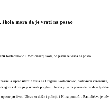
škola mora da je vrati na posao
ganu Kostadinović u Medicinskoj školi, od jeseni se vraća na posao.
asrnula ispred ulaznih vrata na Draganu Kostadinović, nastavnicu veronauke, i
 drugom rukom ju je udarala po glavi. Terala ju je da prizna da prodaje ljudske
 opasne po život. Ubrzo su došle i policija i Hitna pomoć, a Bantulićeva je od