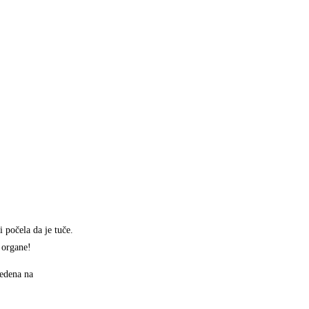
 počela da je tuče.
 organe!
vedena na