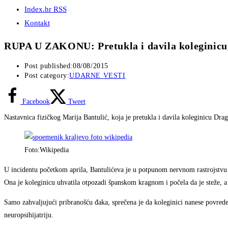
Index.hr RSS
Kontakt
RUPA U ZAKONU: Pretukla i davila koleginicu, 
Post published:
08/08/2015
Post category:
UDARNE VESTI
Facebook
Tweet
Nastavnica fizičkog Marija Bantulić, koja je pretukla i davila koleginicu Dra
Foto:Wikipedia
U incidentu početkom aprila, Bantulićeva je u potpunom nervnom rastrojstvu n
Ona je koleginicu uhvatila otpozadi španskom kragnom i počela da je steže, a
Samo zahvaljujući pribranošću đaka, sprečena je da koleginici nanese povrede
neuropsihijatriju.