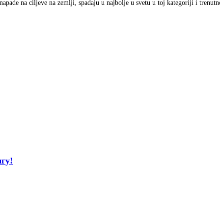
pade na ciljeve na zemlji, spadaju u najbolje u svetu u toj kategoriji i trenutno
гу!