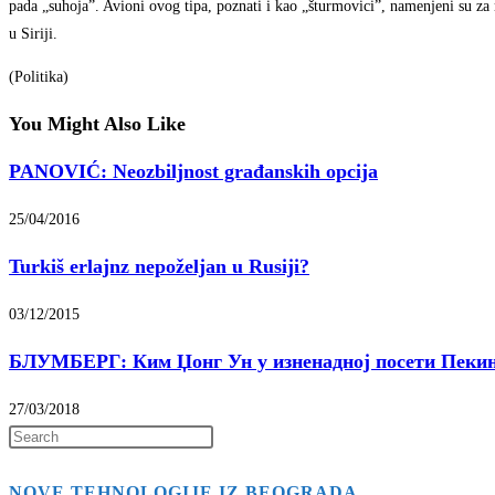
pada „suhoja”. Avioni ovog tipa, poznati i kao „šturmovici”, namenjeni su za na
u Siriji.
(Politika)
You Might Also Like
PANOVIĆ: Neozbiljnost građanskih opcija
25/04/2016
Turkiš erlajnz nepoželjan u Rusiji?
03/12/2015
БЛУМБЕРГ: Ким Џонг Ун у изненадној посети Пекин
27/03/2018
Press
Escape
NOVE TEHNOLOGIJE IZ BEOGRADA
to