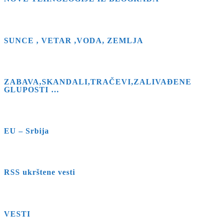
close
the
search
SUNCE , VETAR ,VODA, ZEMLJA
panel.
ZABAVA,SKANDALI,TRAČEVI,ZALIVAĐENE
GLUPOSTI …
EU – Srbija
RSS ukrštene vesti
VESTI