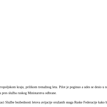
opoljskom kraju, prilikom trenažnog leta. Pilot je poginuo a udes se desio u 
la pres služba ruskog Ministarstva odbrane.
jaci Službe bezbednosti letova avijacije oružanih snaga Ruske Federacije kako b