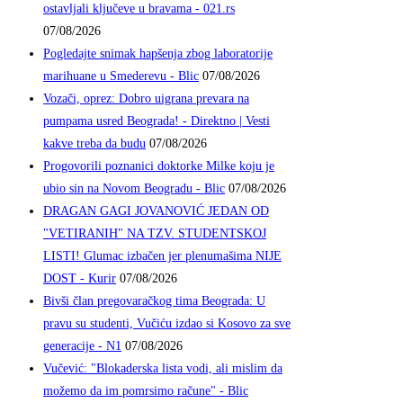
ostavljali ključeve u bravama - 021.rs
07/08/2026
Pogledajte snimak hapšenja zbog laboratorije
marihuane u Smederevu - Blic
07/08/2026
Vozači, oprez: Dobro uigrana prevara na
pumpama usred Beograda! - Direktno | Vesti
kakve treba da budu
07/08/2026
Progovorili poznanici doktorke Milke koju je
ubio sin na Novom Beogradu - Blic
07/08/2026
DRAGAN GAGI JOVANOVIĆ JEDAN OD
"VETIRANIH" NA TZV. STUDENTSKOJ
LISTI! Glumac izbačen jer plenumašima NIJE
DOST - Kurir
07/08/2026
Bivši član pregovaračkog tima Beograda: U
pravu su studenti, Vučiću izdao si Kosovo za sve
generacije - N1
07/08/2026
Vučević: "Blokaderska lista vodi, ali mislim da
možemo da im pomrsimo račune" - Blic