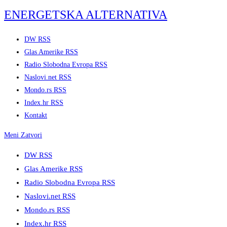
Skip
ENERGETSKA ALTERNATIVA
to
content
DW RSS
Glas Amerike RSS
Radio Slobodna Evropa RSS
Naslovi.net RSS
Mondo.rs RSS
Index.hr RSS
Kontakt
Meni
Zatvori
DW RSS
Glas Amerike RSS
Radio Slobodna Evropa RSS
Naslovi.net RSS
Mondo.rs RSS
Index.hr RSS