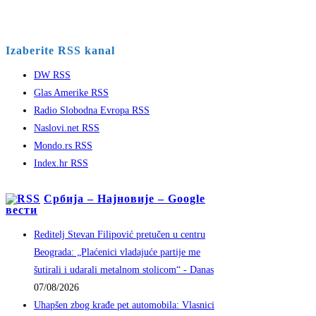
Izaberite RSS kanal
DW RSS
Glas Amerike RSS
Radio Slobodna Evropa RSS
Naslovi.net RSS
Mondo.rs RSS
Index.hr RSS
Србија – Најновије – Google
вести
Reditelj Stevan Filipović pretučen u centru
Beograda: „Plaćenici vladajuće partije me
šutirali i udarali metalnom stolicom“ - Danas
07/08/2026
Uhapšen zbog krađe pet automobila: Vlasnici