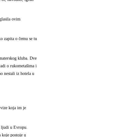
oglasila ovim
ko zapita o čemu se tu
uamaterskog kluba. Dve
radi o rukometašima i
o nestali iz hotela u
vize koja im je
a ljudi u Evropu.
a koje postoje u