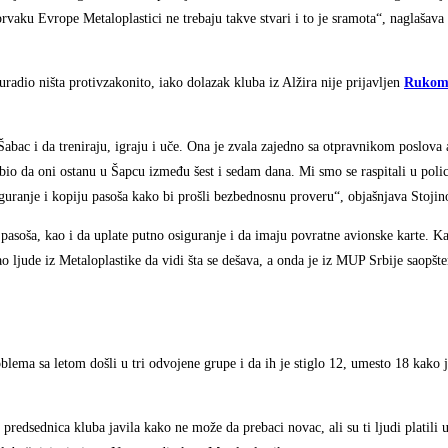
aku Evrope Metaloplastici ne trebaju takve stvari i to je sramota“, naglašava 
uradio ništa protivzakonito, iako dolazak kluba iz Alžira nije prijavljen
Rukom
abac i da treniraju, igraju i uče. Ona je zvala zajedno sa otpravnikom poslova
bio da oni ostanu u Šapcu između šest i sedam dana. Mi smo se raspitali u polici
iguranje i kopiju pasoša kako bi prošli bezbednosnu proveru“, objašnjava Stojin
 pasoša, kao i da uplate putno osiguranje i da imaju povratne avionske karte. Ka
o ljude iz Metaloplastike da vidi šta se dešava, a onda je iz MUP Srbije saopšte
blema sa letom došli u tri odvojene grupe i da ih je stiglo 12, umesto 18 kako 
 predsednica kluba javila kako ne može da prebaci novac, ali su ti ljudi platili