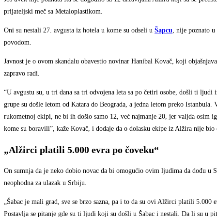
prijateljski meč sa Metaloplastikom.
Oni su nestali 27. avgusta iz hotela u kome su odseli u
Šapcu
, nije poznato u
povodom.
Javnost je o ovom skandalu obavestio novinar Hanibal Kovač, koji objašnjava 
zapravo radi.
“U avgustu su, u tri dana sa tri odvojena leta sa po četiri osobe, došli ti lju
grupe su došle letom od Katara do Beograda, a jedna letom preko Istanbula. V
rukometnoj ekipi, ne bi ih došlo samo 12, već najmanje 20, jer valjda osim igra
kome su boravili”, kaže Kovač, i dodaje da o dolasku ekipe iz Alžira nije bi
„Alžirci platili 5.000 evra po čoveku“
On sumnja da je neko dobio novac da bi omogućio ovim ljudima da dođu u Srb
neophodna za ulazak u Srbiju.
„Šabac je mali grad, sve se brzo sazna, pa i to da su ovi Alžirci platili 5.000
Postavlja se pitanje gde su ti ljudi koji su došli u Šabac i nestali. Da li su u