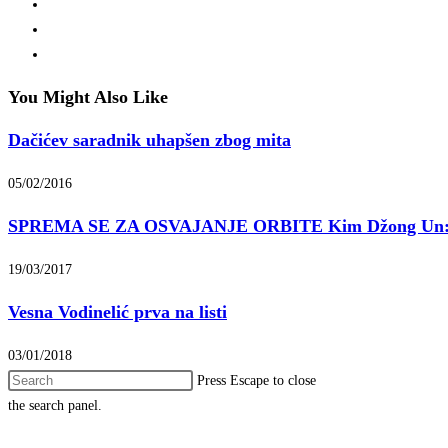
You Might Also Like
Dačićev saradnik uhapšen zbog mita
05/02/2016
SPREMA SE ZA OSVAJANJE ORBITE Kim Džong Un: Ce
19/03/2017
Vesna Vodinelić prva na listi
03/01/2018
Press Escape to close
the search panel.