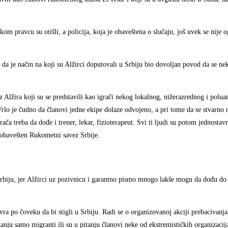
 kom pravcu su otišli, a policija, koja je obaveštena o slučaju, još uvek se nije 
da je način na koji su Alžirci doputovali u Srbiju bio dovoljan povod da se ne
di iz Alžira koji su se predstavili kao igrači nekog lokalnog, nižerazrednog i pol
rlo je čudno da članovi jedne ekipe dolaze odvojeno, a pri tome da se stvarno 
ča treba da dođe i trener, lekar, fizioterapeut. Svi ti ljudi su potom jednostavn
o obavešten Rukometni savez Srbije.
iju, jer Alžirci uz pozivnicu i garantno pismo mnogo lakše mogu da dođu do 
 evra po čoveku da bi stigli u Srbiju. Radi se o organizovanoj akciji prebacivanj
 pitanju samo migranti ili su u pitanju članovi neke od ekstremističkih organizacij