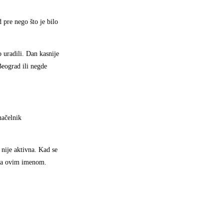
d pre nego što je bilo
o uradili. Dan kasnije
 Beograd ili negde
načelnik
 nije aktivna. Kad se
 sa ovim imenom.