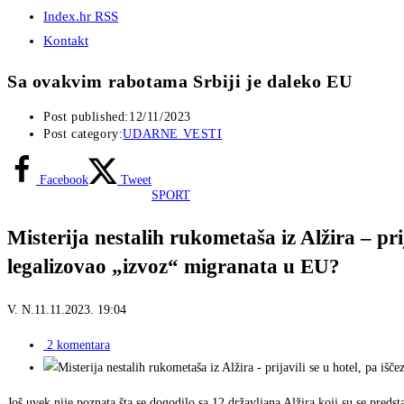
Index.hr RSS
Kontakt
Sa ovakvim rabotama Srbiji je daleko EU
Post published:
12/11/2023
Post category:
UDARNE VESTI
Facebook
Tweet
SPORT
Misterija nestalih rukometaša iz Alžira – prij
legalizovao „izvoz“ migranata u EU?
V. N.
11.11.2023.
19:04
2 komentara
Još uvek nije poznata šta se dogodilo sa 12 državljana Alžira koji su se preds