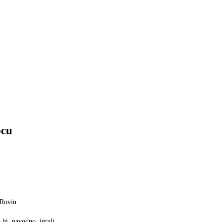
pcu
/Rovin
 bi, navodno, igrali