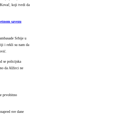
Kovač, koji tvrdi da
etnom savezu
 ambasade Srbije u
ji i rekli su nam da
ović.
d se policijska
no da Alžirci ne
je prvobitno
 unapred sve dane