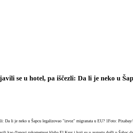
avili se u hotel, pa iščezli: Da li je neko u Ša
Foto: Pixabay
tavili kao članovi rukometnog kluba El Ksur i koji su u avgustu došli u Šabac da