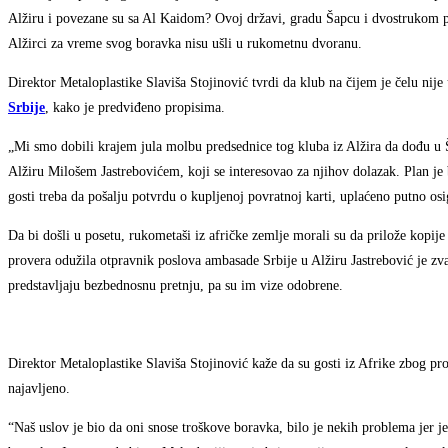
Alžiru i povezane su sa Al Kaidom? Ovoj državi, gradu Šapcu i dvostrukom prv
Alžirci za vreme svog boravka nisu ušli u rukometnu dvoranu.
Direktor Metaloplastike Slaviša Stojinović tvrdi da klub na čijem je čelu nije 
Srbije
, kako je predviđeno propisima.
„Mi smo dobili krajem jula molbu predsednice tog kluba iz Alžira da dođu u Š
Alžiru Milošem Jastrebovićem, koji se interesovao za njihov dolazak. Plan je 
gosti treba da pošalju potvrdu o kupljenoj povratnoj karti, uplaćeno putno os
Da bi došli u posetu, rukometaši iz afričke zemlje morali su da prilože kopije
provera odužila otpravnik poslova ambasade Srbije u Alžiru Jastrebović je zva
predstavljaju bezbednosnu pretnju, pa su im vize odobrene.
Direktor Metaloplastike Slaviša Stojinović kaže da su gosti iz Afrike zbog pro
najavljeno.
“Naš uslov je bio da oni snose troškove boravka, bilo je nekih problema jer je