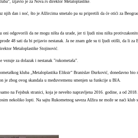
luba“, izjavio je za Nova.rs direktor Metaloplastike.
z njih dan i noć, što je Alžircima smetalo pa su pripretili da će otići za Beogra
u oni odgovorili da ne mogu ništa da urade, jer ti ljudi nisu ništa protivzakonit
a prođe 48 sati da bi prijavio nestanak. Ja ne znam gde su ti ljudi otišli, da li za
direktor Metaloplastike Stojinović.
me vezuje za dolazak i nestanak ”rukometaša”.
kometaškog kluba „Metaloplastika Eliksir“ Branislav Đurković, donedavno bio 
, on je zbog ovog skandala u međuvremenu smenjen sa funkcije u BIA.
samo na Fejsbuk stranici, koja je nevešto napravljena 2016. godine, a od 2018.
osim nekoliko lopti. Na sajtu Rukometnog saveza Alžira ne može se naći klub