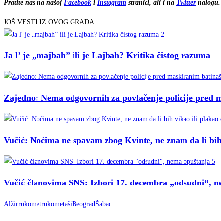
Pratite nas na našoj
Facebook
i
Instagram
stranici, ali i na
Twitter
nalogu. 
JOŠ VESTI IZ OVOG GRADA
Ja l’ je „majbah” ili je Lajbah? Kritika čistog razuma
Zajedno: Nema odgovornih za povlačenje policije pred
Vučić: Noćima ne spavam zbog Kvinte, ne znam da li bih
Vučić članovima SNS: Izbori 17. decembra „odsudni“, 
Alžir
rukomet
rukometaši
Beograd
Šabac