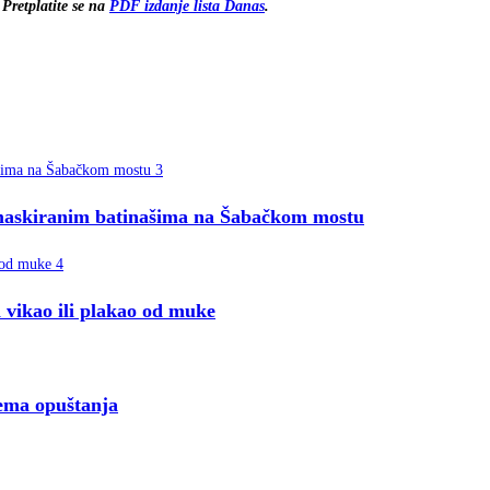
Pretplatite se na
PDF izdanje lista Danas
.
 maskiranim batinašima na Šabačkom mostu
 vikao ili plakao od muke
nema opuštanja