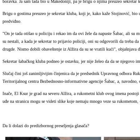
boravka. Ja sam tada bio u Makedoniji, pa je brigu o njima preuzeo sekretar k
Brigu o gostima preuzeo je sekretar kluba, koji je, kako kaže Stojinović, bio u
predviđno.
“On je tada otišao u policiju i rekao im da ovi žele da napuste Šabac, ali su m
su nestali, a kada je sekretar to prijavio policiji, oni su odgovorili da treba d
drugde. Nismo dobili obaveštenje iz Alžira da su se vratili kući“, objašnjava 
Sekretar šabačkog kluba podneo je ostavku, jer nije želeo da da se njegovo i
Slučaj čini još zanimljivijim činjenica da je predsednik Upravnog odbora Ru
Teritorijalnog centra Bezbednosno-informativne agencije Šabac, a, navodno
Inače, El Ksur je grad na severu Alžira, a rukometni klub ovog imena postoji 
uđe na stranicu mogu se videti slike koje nemaju mnogo veze sa rukometom, 
Da li dolazi do predizbornog preseljenja glasača?