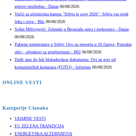
gotovo neizbežna - Danas
06/08/2026
Vučić sa učesnicima kampa "Srbija te zove 2026": Srbija vas uvek
čeka i zove - Blic
06/08/2026
Srđan Milivojević: Zelenski u Beogradu sutra i prekosutra - Danas
06/08/2026
Paklene temperature u Srbiji: Ovo su merenja u 10 časova; Popodne
obrt – pljuskovi sa grmljavinom - B92
06/08/2026
Došli smo do šok blokaderskog dokumenta: Ovi su gori od
komunističkih komesara (FOTO) - Informer
06/08/2026
ONLINE VESTI
Kategorije Clanaka
UDARNE VESTI
EU ZELENA TRANZICIJA
ENERGETSKA ALTERNATIVA