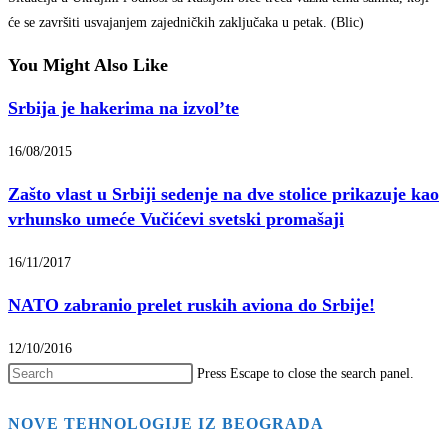
će se završiti usvajanjem zajedničkih zaključaka u petak. (Blic)
You Might Also Like
Srbija je hakerima na izvol’te
16/08/2015
Zašto vlast u Srbiji sedenje na dve stolice prikazuje kao
vrhunsko umeće Vučićevi svetski promašaji
16/11/2017
NATO zabranio prelet ruskih aviona do Srbije!
12/10/2016
Press Escape to close the search panel.
NOVE TEHNOLOGIJE IZ BEOGRADA