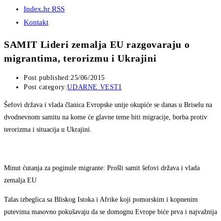
Index.hr RSS
Kontakt
SAMIT Lideri zemalja EU razgovaraju o
migrantima, terorizmu i Ukrajini
Post published:
25/06/2015
Post category:
UDARNE VESTI
Šefovi država i vlada članica Evropske unije okupiće se danas u Briselu na
dvodnevnom samitu na kome će glavne teme biti migracije, borba protiv
terorizma i situacija u Ukrajini.
Minut ćutanja za poginule migrante: Prošli samit šefovi država i vlada
zemalja EU
Talas izbeglica sa Bliskog Istoka i Afrike koji pomorskim i kopnenim
putevima masovno pokušavaju da se domognu Evrope biće prva i najvažnija