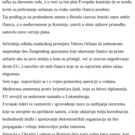
tačka na dnevnom redu, a u vezi sa tim plan Evropske komisije da se uvedu
kvote za prihvatanje azilanata za svaku zemlju članicu posebno.
Taj predlog je na prethodnom samitu u Briselu izazvao žestoki otpor nekih
članica, a u međuvremenu je Komisija, uzevši u obzir njihove primedbe,
sastavila novu verziju plana.
Jučerašnja odluka mađarskog premijera Viktora Orbana da jednostrano
suspenduje deo Šengenskog sporazuma koji obavezuje članice da prime
azilante ako su prva zemlja u koju su pristigli, već je izazvao negodovanja
širom EU, a naročito od onih članica koje su na najvećem udaru talasa
migranata.
Sem toga, raspravljaće se i o vojno-pomorskoj operaciji u vodama
Mediterana usmerenoj protiv krijumčara ljudi, koju su šefovi diplomatija
EU usvojili na nedavnom sastanku u Luksemburgu.
Evropski lideri će razmotriti i sprovođenje mera za suzbijanje terorizma
koje su usvojene na aprilskom samitu, a koje uključuju bolju koordinaciju
bezbednosih službi i sprečavanje ekstremističkih organizacija da šire
propaganda i vrbuju dobrovoljce preko interneta.
Situacija u Ukrajini i odnosi sa Rusijom biće treća važna tema samita, koji