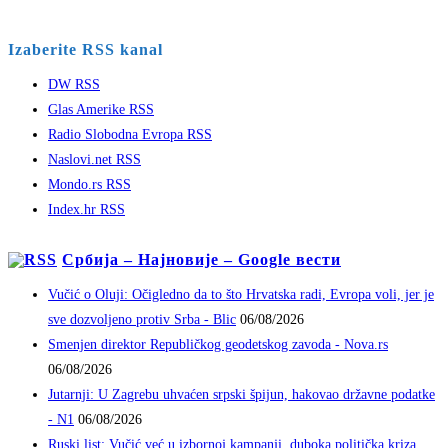
Izaberite RSS kanal
DW RSS
Glas Amerike RSS
Radio Slobodna Evropa RSS
Naslovi.net RSS
Mondo.rs RSS
Index.hr RSS
Србија – Најновије – Google вести
Vučić o Oluji: Očigledno da to što Hrvatska radi, Evropa voli, jer je
sve dozvoljeno protiv Srba - Blic
06/08/2026
Smenjen direktor Republičkog geodetskog zavoda - Nova.rs
06/08/2026
Jutarnji: U Zagrebu uhvaćen srpski špijun, hakovao državne podatke
- N1
06/08/2026
Ruski list: Vučić već u izbornoj kampanji, duboka politička kriza