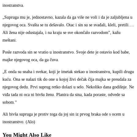
inostranstva.
„Supruga mu je, jednostavno, kazala da ga više ne voli i da je zaljubljena u
njegovog oca. Svašta se tu dešavalo. Otac i sin su se svađali, kleli, pretili….
Ali žena nije odustajala, i na kraju se sve okončalo razvodom“, kažu
meštani.
Posle razvoda sin se vratio u inostranstvo. Svoje dete je ostavio kod babe,
majke njegovog oca, da ga čuva.
„E onda su snaha i svekar, koji je imetak stekao u inostranstvu, kupili drugu
kuću. Ona se nalazi tik do one u kojoj živi dečak čija majka se preudala za
njegovog dedu. Prvi suprug retko dolazi u selo. Nekoliko dana godišnje. Ne
viđa tada ni oca ni bivšu ženu. Planira da sina, kada poraste, odvede sa
sobom.“
Ali bivša supruga je protiv toga da joj sin iz prvog braka ode s ocem u
inostranstvo. (Alo)
You Might Also Like