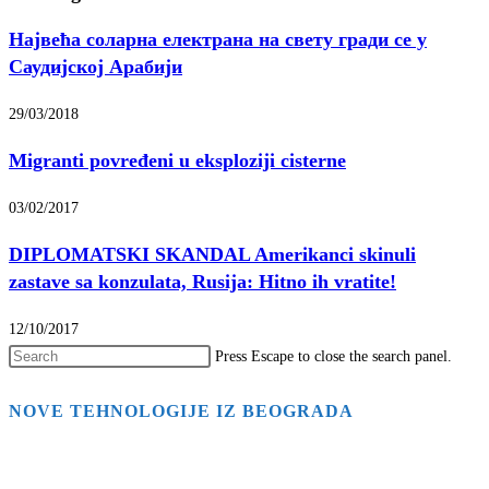
Највећа соларна електрана на свету гради се у
Саудијској Арабији
29/03/2018
Migranti povređeni u eksploziji cisterne
03/02/2017
DIPLOMATSKI SKANDAL Amerikanci skinuli
zastave sa konzulata, Rusija: Hitno ih vratite!
12/10/2017
Press Escape to close the search panel.
NOVE TEHNOLOGIJE IZ BEOGRADA