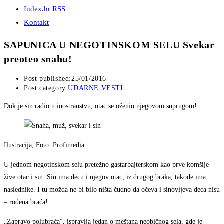
Index.hr RSS
Kontakt
SAPUNICA U NEGOTINSKOM SELU Svekar
preoteo snahu!
Post published:
25/01/2016
Post category:
UDARNE VESTI
Dok je sin radio u inostranstvu, otac se oženio njegovom suprugom!
Ilustracija, Foto: Profimedia
U jednom negotinskom selu pretežno gastarbajterskom kao prve komšije
žive otac i sin. Sin ima decu i njegov otac, iz drugog braka, takođe ima
naslednike. I tu možda ne bi bilo ništa čudno da očeva i sinovljeva deca nisu
– rođena braća!
„Zapravo polubraća“, ispravlja jedan o meštana neobičnog sela, gde je