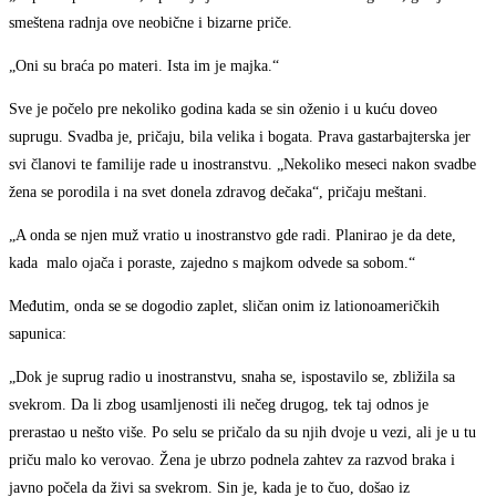
smeštena radnja ove neobične i bizarne priče.
„Oni su braća po materi. Ista im je majka.“
Sve je počelo pre nekoliko godina kada se sin oženio i u kuću doveo
suprugu. Svadba je, pričaju, bila velika i bogata. Prava gastarbajterska jer
svi članovi te familije rade u inostranstvu. „Nekoliko meseci nakon svadbe
žena se porodila i na svet donela zdravog dečaka“, pričaju meštani.
„A onda se njen muž vratio u inostranstvo gde radi. Planirao je da dete,
kada malo ojača i poraste, zajedno s majkom odvede sa sobom.“
Međutim, onda se se dogodio zaplet, sličan onim iz lationoameričkih
sapunica:
„Dok je suprug radio u inostranstvu, snaha se, ispostavilo se, zbližila sa
svekrom. Da li zbog usamljenosti ili nečeg drugog, tek taj odnos je
prerastao u nešto više. Po selu se pričalo da su njih dvoje u vezi, ali je u tu
priču malo ko verovao. Žena je ubrzo podnela zahtev za razvod braka i
javno počela da živi sa svekrom. Sin je, kada je to čuo, došao iz