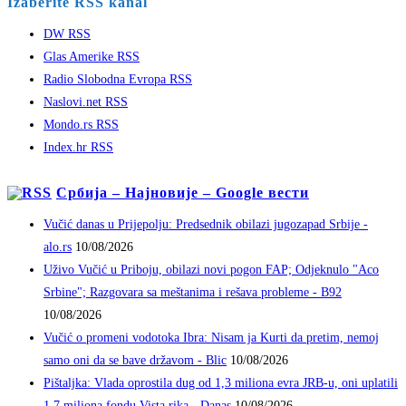
Izaberite RSS kanal
DW RSS
Glas Amerike RSS
Radio Slobodna Evropa RSS
Naslovi.net RSS
Mondo.rs RSS
Index.hr RSS
Србија – Најновије – Google вести
Vučić danas u Prijepolju: Predsednik obilazi jugozapad Srbije -
alo.rs
10/08/2026
Uživo Vučić u Priboju, obilazi novi pogon FAP; Odjeknulo "Aco
Srbine"; Razgovara sa meštanima i rešava probleme - B92
10/08/2026
Vučić o promeni vodotoka Ibra: Nisam ja Kurti da pretim, nemoj
samo oni da se bave državom - Blic
10/08/2026
Pištaljka: Vlada oprostila dug od 1,3 miliona evra JRB-u, oni uplatili
1,7 miliona fondu Vista rika - Danas
10/08/2026