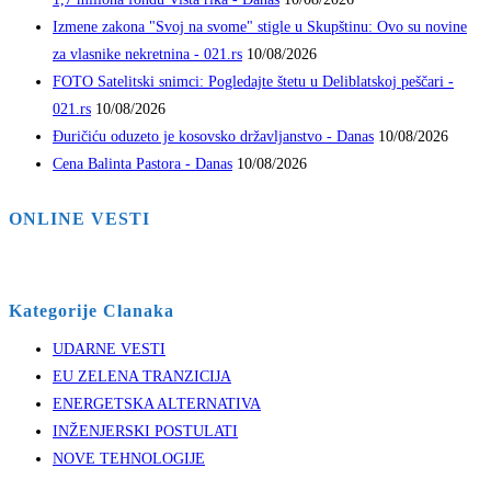
Izmene zakona "Svoj na svome" stigle u Skupštinu: Ovo su novine
za vlasnike nekretnina - 021.rs
10/08/2026
FOTO Satelitski snimci: Pogledajte štetu u Deliblatskoj peščari -
021.rs
10/08/2026
Đuričiću oduzeto je kosovsko državljanstvo - Danas
10/08/2026
Cena Balinta Pastora - Danas
10/08/2026
ONLINE VESTI
Kategorije Clanaka
UDARNE VESTI
EU ZELENA TRANZICIJA
ENERGETSKA ALTERNATIVA
INŽENJERSKI POSTULATI
NOVE TEHNOLOGIJE