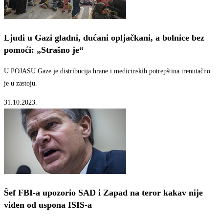
Ljudi u Gazi gladni, dućani opljačkani, a bolnice bez
pomoći: „Strašno je“
U POJASU Gaze je distribucija hrane i medicinskih potrepština trenutačno
je u zastoju.
31.10.2023.
Šef FBI-a upozorio SAD i Zapad na teror kakav nije
viđen od uspona ISIS-a