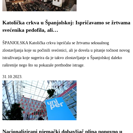
Katolička crkva u Španjolskoj: Ispričavamo se žrtvama
svećenika pedofila, ali…
ŠPANJOLSKA Katolička crkva ispričala se žrtvama seksualnog
zlostavljanja koje su počinili svećenici, ali je dovela u pitanje točnost novog
istraživanja koje sugerira da je takvo zlostavljanje u Španjolskoj daleko
raširenije nego što su pokazale prethodne istrage.
31.10.2023.
Nacionalizirani njemački dobavljač plina ponovno u