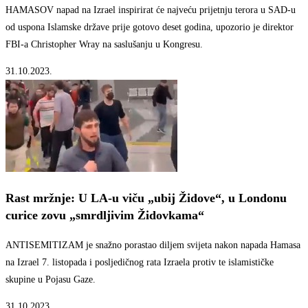
HAMASOV napad na Izrael inspirirat će najveću prijetnju terora u SAD-u
od uspona Islamske države prije gotovo deset godina, upozorio je direktor
FBI-a Christopher Wray na saslušanju u Kongresu.
31.10.2023.
Rast mržnje: U LA-u viču „ubij Židove“, u Londonu
curice zovu „smrdljivim Židovkama“
ANTISEMITIZAM je snažno porastao diljem svijeta nakon napada Hamasa
na Izrael 7. listopada i posljedičnog rata Izraela protiv te islamističke
skupine u Pojasu Gaze.
31.10.2023.