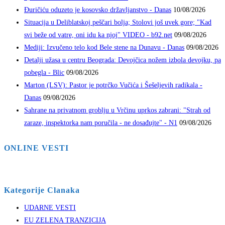
Đuričiću oduzeto je kosovsko državljanstvo - Danas
10/08/2026
Situacija u Deliblatskoj peščari bolja; Stolovi još uvek gore; "Kad
svi beže od vatre, oni idu ka njoj" VIDEO - b92.net
09/08/2026
Mediji: Izvučeno telo kod Bele stene na Dunavu - Danas
09/08/2026
Detalji užasa u centru Beograda: Devojčica nožem izbola devojku, pa
pobegla - Blic
09/08/2026
Marton (LSV): Pastor je potrčko Vučića i Šešeljevih radikala -
Danas
09/08/2026
Sahrane na privatnom groblju u Vrčinu uprkos zabrani: "Strah od
zaraze, inspektorka nam poručila - ne dosađujte" - N1
09/08/2026
ONLINE VESTI
Kategorije Clanaka
UDARNE VESTI
EU ZELENA TRANZICIJA