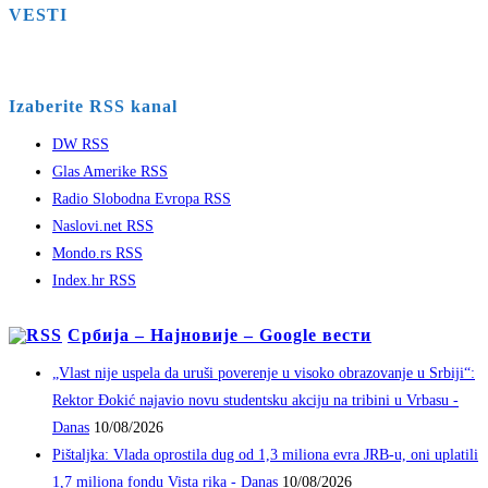
VESTI
Izaberite RSS kanal
DW RSS
Glas Amerike RSS
Radio Slobodna Evropa RSS
Naslovi.net RSS
Mondo.rs RSS
Index.hr RSS
Србија – Најновије – Google вести
„Vlast nije uspela da uruši poverenje u visoko obrazovanje u Srbiji“:
Rektor Đokić najavio novu studentsku akciju na tribini u Vrbasu -
Danas
10/08/2026
Pištaljka: Vlada oprostila dug od 1,3 miliona evra JRB-u, oni uplatili
1,7 miliona fondu Vista rika - Danas
10/08/2026