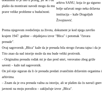
dokument to je išlo u prilog, jer se i on
arhivu SANU, koja će ga sigurno
plašio da montirani navodi mogu da mu
bolje sačuvati nego neka državna
prave velike probleme u budućnosti.
institucija – kaže Dragoljub
Živojinović.
Prema njegovom svedočenju za života, dokument je kod njega završio
krajem 1947. godine – objašnjava izvor “Blica” i potomak “čuvara
presude”.
Ovaj sagovornik „Blica“ kaže da je presuda bila strogo čuvana tajna i da je
Tito znao da sud istorije može da mu bude veliki protivnik.
– Originalnu presudu rođak mi je dao pred smrt, verovatno zbog griže
savesti – kaže naš sagovornik.
On još nije siguran da li će presudu predati zvaničnim državnim organima i
arhivima.
– Znam da je ova presuda važna za istoriju, ali se plašim da ću navući gnev
javnosti na moju porodicu – zaključuje izvor „Blica“.