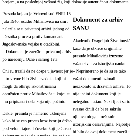
brojem, a na poslednjoj voštani žig koji dokazuje autentičnost dokumenta.
Presuda kojom je Vrhovni sud FNRJ 15.
Dokument za arhiv
jula 1946. osudio Mihailovića na smrt
SANU
nalazila se u privatnoj arhivi jednog od
učesnika procesa protiv komandanta
Akademik Dragoljub Živojinović
Jugoslovenske vojske u otadžbini.
kaže da je otkriće originalne
– Dokument je završio u privatnoj arhivi
presude Mihailoviću izuzetno
po naređenju Ozne i samog Tita.
važna stvar za istorijsku nauku.
Oni su tražili da ne dospe u javnost jer je
– Neprimereno je da su se tako
u to vreme bilo živih svedoka koji bi
važni dokumenti uzimali
mogli da otkriju iskonstruisanu
nezakonito iz državnih arhiva. To
optužnicu protiv Mihailovića u kojoj su
nije jedini dokument koji je
mu pripisana i dela koja nije počinio.
nelegalno nestao. Neki ljudi su to
svesno činili da bi se sakrila
Dakle, presuda je namerno uklonjena
njihova uloga u nečasnim
kako bi se ceo proces kroz istoriju držao
istorijskim dešavanjima. Najbolje
pod velom tajne. I čoveku koji je čuvao
bi bilo da ovaj dokument završi u