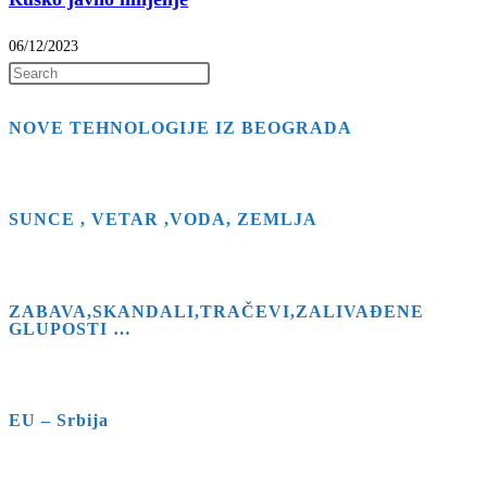
06/12/2023
Press
Escape
NOVE TEHNOLOGIJE IZ BEOGRADA
to
close
the
search
SUNCE , VETAR ,VODA, ZEMLJA
panel.
ZABAVA,SKANDALI,TRAČEVI,ZALIVAĐENE
GLUPOSTI …
EU – Srbija