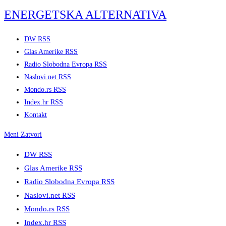
Skip
ENERGETSKA ALTERNATIVA
to
content
DW RSS
Glas Amerike RSS
Radio Slobodna Evropa RSS
Naslovi.net RSS
Mondo.rs RSS
Index.hr RSS
Kontakt
Meni
Zatvori
DW RSS
Glas Amerike RSS
Radio Slobodna Evropa RSS
Naslovi.net RSS
Mondo.rs RSS
Index.hr RSS