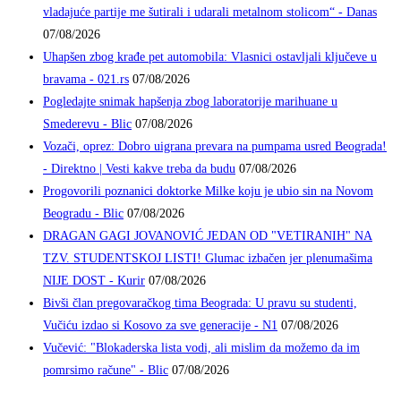
vladajuće partije me šutirali i udarali metalnom stolicom“ - Danas
07/08/2026
Uhapšen zbog krađe pet automobila: Vlasnici ostavljali ključeve u
bravama - 021.rs
07/08/2026
Pogledajte snimak hapšenja zbog laboratorije marihuane u
Smederevu - Blic
07/08/2026
Vozači, oprez: Dobro uigrana prevara na pumpama usred Beograda!
- Direktno | Vesti kakve treba da budu
07/08/2026
Progovorili poznanici doktorke Milke koju je ubio sin na Novom
Beogradu - Blic
07/08/2026
DRAGAN GAGI JOVANOVIĆ JEDAN OD "VETIRANIH" NA
TZV. STUDENTSKOJ LISTI! Glumac izbačen jer plenumašima
NIJE DOST - Kurir
07/08/2026
Bivši član pregovaračkog tima Beograda: U pravu su studenti,
Vučiću izdao si Kosovo za sve generacije - N1
07/08/2026
Vučević: "Blokaderska lista vodi, ali mislim da možemo da im
pomrsimo račune" - Blic
07/08/2026