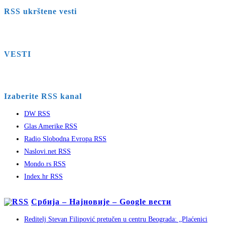
RSS ukrštene vesti
VESTI
Izaberite RSS kanal
DW RSS
Glas Amerike RSS
Radio Slobodna Evropa RSS
Naslovi.net RSS
Mondo.rs RSS
Index.hr RSS
Србија – Најновије – Google вести
Reditelj Stevan Filipović pretučen u centru Beograda: „Plaćenici