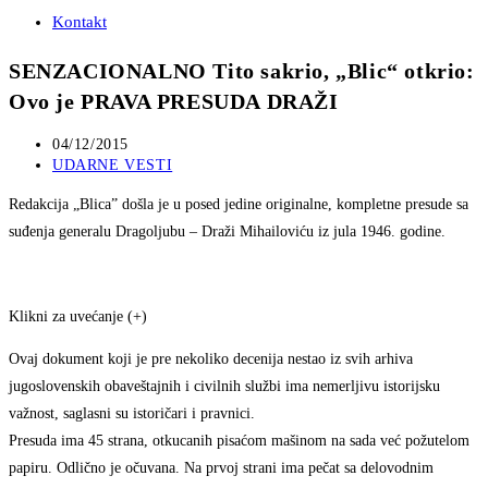
Kontakt
SENZACIONALNO Tito sakrio, „Blic“ otkrio:
Ovo je PRAVA PRESUDA DRAŽI
Post
04/12/2015
published:
Post
UDARNE VESTI
category:
Redakcija „Blica” došla je u posed jedine originalne, kompletne presude sa
suđenja generalu Dragoljubu – Draži Mihailoviću iz jula 1946. godine.
Klikni za uvećanje (+)
Ovaj dokument koji je pre nekoliko decenija nestao iz svih arhiva
jugoslovenskih obaveštajnih i civilnih službi ima nemerljivu istorijsku
važnost, saglasni su istoričari i pravnici.
Presuda ima 45 strana, otkucanih pisaćom mašinom na sada već požutelom
papiru. Odlično je očuvana. Na prvoj strani ima pečat sa delovodnim