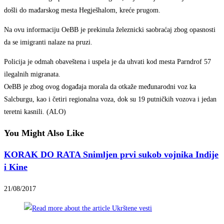
došli do mađarskog mesta Hegješhalom, kreće prugom.
Na ovu informaciju OeBB je prekinula železnicki saobraćaj zbog opasnosti
da se imigranti nalaze na pruzi.
Policija je odmah obaveštena i uspela je da uhvati kod mesta Parndrof 57
ilegalnih migranata.
OeBB je zbog ovog događaja morala da otkaže međunarodni voz ka
Salcburgu, kao i četiri regionalna voza, dok su 19 putničkih vozova i jedan
teretni kasnili. (ALO)
You Might Also Like
KORAK DO RATA Snimljen prvi sukob vojnika Indije
i Kine
21/08/2017