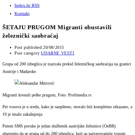
Index.hr RSS
Kontakt
ŠETAJU PRUGOM Migranti obustavili
železnički saobraćaj
Post published:
20/08/2015
Post category:
UDARNE VESTI
Grupa od 200 izbeglica je izazvala prekid železničkog saobraćaja na granici
Austrije i Mađarske.
Migranti krenuli peške prugom, Foto: Profimedia.rs
Pet vozova je u sredu, kako je saopšteno, moralo biti kompletno otkazano, a
19 je imalo zakašnjenja.
Putem SMS poruke je jedan službenik austrijske železnice (OeBB)
obavestio da se grupa od do 200 izbeglica, koji su najverovatnije vozom