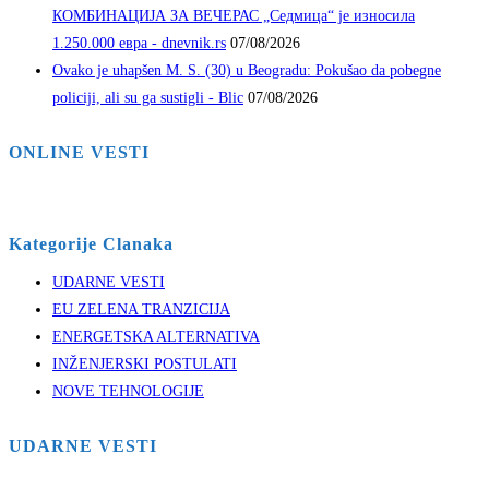
КОМБИНАЦИЈА ЗА ВЕЧЕРАС „Седмица“ је износила
1.250.000 евра - dnevnik.rs
07/08/2026
Ovako je uhapšen M. S. (30) u Beogradu: Pokušao da pobegne
policiji, ali su ga sustigli - Blic
07/08/2026
ONLINE VESTI
Kategorije Clanaka
UDARNE VESTI
EU ZELENA TRANZICIJA
ENERGETSKA ALTERNATIVA
INŽENJERSKI POSTULATI
NOVE TEHNOLOGIJE
UDARNE VESTI