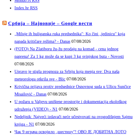
Mondo.rs RSS
Index.hr RSS
Србија – Најновије – Google вести
„Miluje ih huliganska ruka predsednika“: Ko čini „jedinicu“ koja
napada kritičare režima? - Danas
07/08/2026
(FOTO) Na Zlatiboru žu-žu prodaju na komad - cena jednog
paprena! Za 1 kg može da se kupi 3 kg svinjskog buta - Novosti
07/08/2026
Upravo je stigla prognoza za Srbiju koja menja sve: Dva naša
meteorologa otkrila sve - Blic
07/08/2026
Krivična prijava protiv predsednice Osnovnog suda u Užicu Sunčice
Misailović - Danas
07/08/2026
U požaru u Valjevu uništene prostorije i dokumentacija ekološkog
udruženja (VIDEO) - N1
07/08/2026
Nedeljnik: Najveći izdavači neće učestvovati na ovogodišnjem Sajmu
knjiga - N1
07/08/2026
Чак 9 играча освојило „шестицу“! ОВО ЈЕ ДОБИТНА ЛОТО