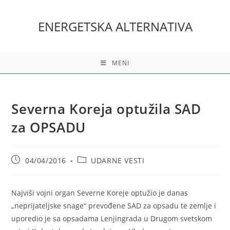
Skip
to
ENERGETSKA ALTERNATIVA
content
MENI
Severna Koreja optužila SAD
za OPSADU
Post
Post
04/04/2016
UDARNE VESTI
published:
category:
Najviši vojni organ Severne Koreje optužio je danas
„neprijateljske snage“ prevođene SAD za opsadu te zemlje i
uporedio je sa opsadama Lenjingrada u Drugom svetskom