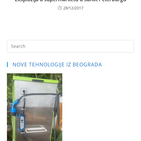
28/12/2017
Pre
Es
to
NOVE TEHNOLOGIJE IZ BEOGRADA
clo
the
sea
pan