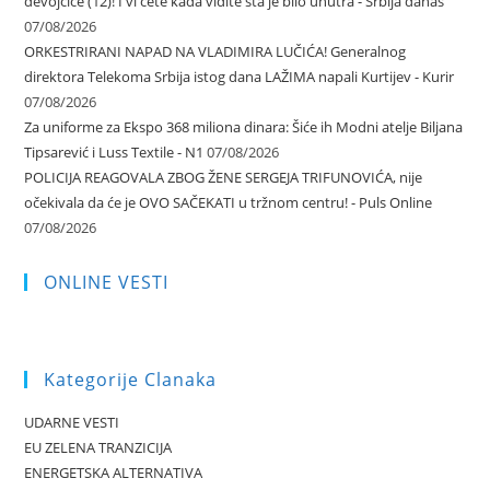
devojčice (12)! I vi ćete kada vidite šta je bilo unutra - Srbija danas
07/08/2026
ORKESTRIRANI NAPAD NA VLADIMIRA LUČIĆA! Generalnog
direktora Telekoma Srbija istog dana LAŽIMA napali Kurtijev - Kurir
07/08/2026
Za uniforme za Ekspo 368 miliona dinara: Šiće ih Modni atelje Biljana
Tipsarević i Luss Textile - N1
07/08/2026
POLICIJA REAGOVALA ZBOG ŽENE SERGEJA TRIFUNOVIĆA, nije
očekivala da će je OVO SAČEKATI u tržnom centru! - Puls Online
07/08/2026
ONLINE VESTI
Kategorije Clanaka
UDARNE VESTI
EU ZELENA TRANZICIJA
ENERGETSKA ALTERNATIVA