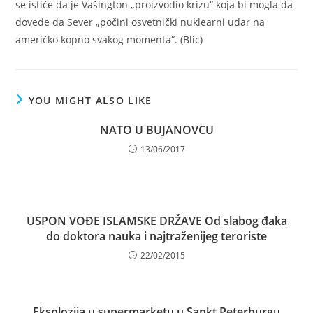
se ističe da je Vašington „proizvodio krizu“ koja bi mogla da
dovede da Sever „počini osvetnički nuklearni udar na
američko kopno svakog momenta“. (Blic)
YOU MIGHT ALSO LIKE
NATO U BUJANOVCU
13/06/2017
USPON VOĐE ISLAMSKE DRŽAVE Od slabog đaka
do doktora nauka i najtraženijeg teroriste
22/02/2015
Eksplozija u supermarketu u Sankt Peterburgu