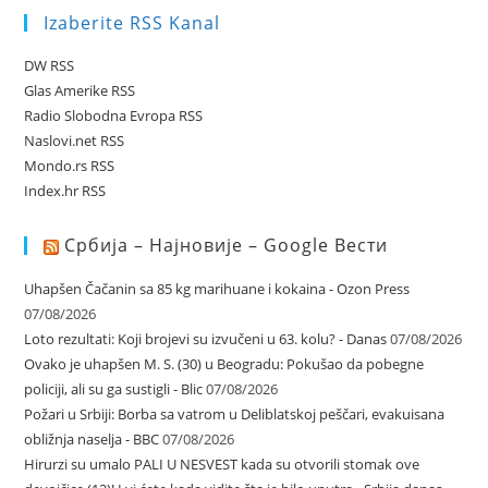
Izaberite RSS Kanal
DW RSS
Glas Amerike RSS
Radio Slobodna Evropa RSS
Naslovi.net RSS
Mondo.rs RSS
Index.hr RSS
Србија – Најновије – Google Вести
Uhapšen Čačanin sa 85 kg marihuane i kokaina - Ozon Press
07/08/2026
Loto rezultati: Koji brojevi su izvučeni u 63. kolu? - Danas
07/08/2026
Ovako je uhapšen M. S. (30) u Beogradu: Pokušao da pobegne
policiji, ali su ga sustigli - Blic
07/08/2026
Požari u Srbiji: Borba sa vatrom u Deliblatskoj peščari, evakuisana
obližnja naselja - BBC
07/08/2026
Hirurzi su umalo PALI U NESVEST kada su otvorili stomak ove