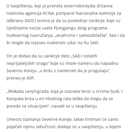
U saopštenju, koji je prenela severnokorejska državna
novinska agencija KCNA, portparol Nacionalne komisije za
odbranu (NDC) ocenio je da su poslednje sankcije, koje su
Ujedinjene nacije uvele Pjongjangu zbog programa
nuklearnog naoružanja, „anahrone i samoubilačke“, kao i da
bi mogle da izazovu nuklerani udar na tlu SAD.
On je dodao da su sankcije delo „SAD i ostalih
neprijateljskih snaga“ koje su imale nameru da napadnu
Severnu Koreju „u krdu s namerom da je progutaju“,
preneo je AFP.
„Blokada Lenjingrada, koja je izazvala teror u srcima ljudi, i
Karipska kriza u eri Hladnog rata teško da mogu da se
porede sa situacijom“, navodi se u saopštenju.
Umesto slamanja Severne Koreje, takav tretman će samo
pojačati njenu odlučnost, dodaje se u saopštenju, u kojem