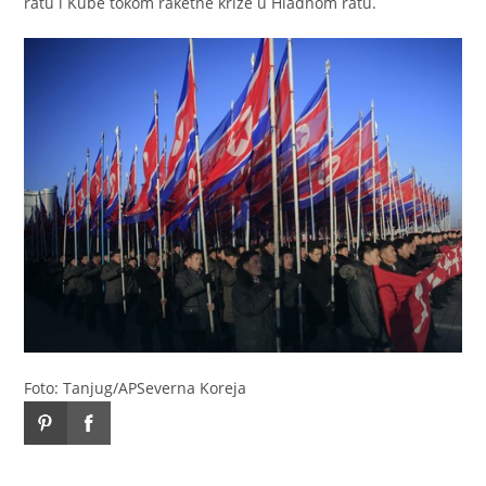
ratu i Kube tokom raketne krize u Hladnom ratu.
Foto: Tanjug/AP
Severna Koreja