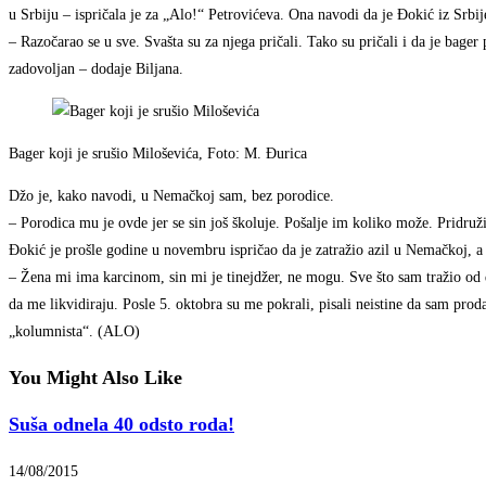
u Srbiju – ispričala je za „Alo!“ Petrovićeva. Ona navodi da je Đokić iz Srbij
– Razočarao se u sve. Svašta su za njega pričali. Tako su pričali i da je bager
zadovoljan – dodaje Biljana.
Bager koji je srušio Miloševića, Foto: M. Đurica
Džo je, kako navodi, u Nemačkoj sam, bez porodice.
– Porodica mu je ovde jer se sin još školuje. Pošalje im koliko može. Pridruž
Đokić je prošle godine u novembru ispričao da je zatražio azil u Nemačkoj, a
– Žena mi ima karcinom, sin mi je tinejdžer, ne mogu. Sve što sam tražio o
da me likvidiraju. Posle 5. oktobra su me pokrali, pisali neistine da sam prod
„kolumnista“. (ALO)
You Might Also Like
Suša odnela 40 odsto roda!
14/08/2015