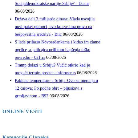
Socijaldemokratske partije Srbije? - Danas
06/08/2026
Država deli 3 milijarde dinara: Vlada usvojila
novi paket pomoći, evo ko sve ima pravo na
bespovratna sredstva - Blic
06/08/2026
S leđa prilazio Novosađankama i kidao im zlatne
ogrlice, a policajca prilikom hapšenja teško
povredio - 021.rs
06/08/2026
Tramp dolazi u Srbiju? Vučić otkrio kad je
mogući termin posete - informer.rs
06/08/2026
Paklene temperature u Srbiji: Ovo su merenja u
12 časova; Po podne obrt – pljuskovi s
grmljavinom - B92
06/08/2026
ONLINE VESTI
Kategorije Clanaka