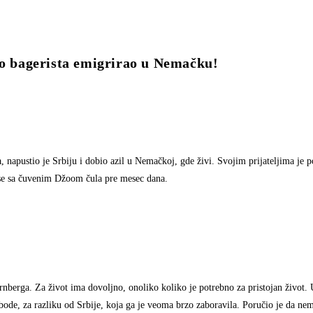
agerista emigrirao u Nemačku!
 napustio je Srbiju i dobio azil u Nemačkoj, gde živi. Svojim prijateljima je 
a se sa čuvenim Džoom čula pre mesec dana.
erga. Za život ima dovoljno, onoliko koliko je potrebno za pristojan život. U 
de, za razliku od Srbije, koja ga je veoma brzo zaboravila. Poručio je da nem