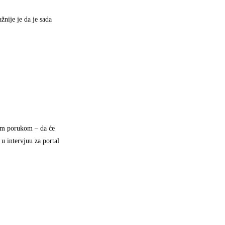
žnije je da je sada
nom porukom – da će
 u intervjuu za portal