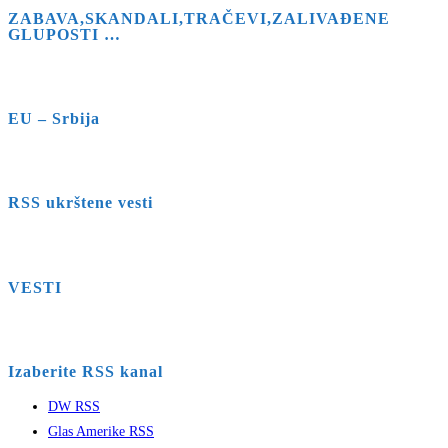
ZABAVA,SKANDALI,TRAČEVI,ZALIVAĐENE
GLUPOSTI …
EU – Srbija
RSS ukrštene vesti
VESTI
Izaberite RSS kanal
DW RSS
Glas Amerike RSS