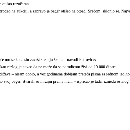
e otišao razočaran.
 prodao na aukciji, a zapravo je bager otišao na otpad. Srećom, sklonio se. Najva
iće mu se kada sin završi srednju školu – navodi Petrovićeva.
 kao razlog je naveo da ne može da sa porodicom živi od 10.000 dinara.
d države – nisam dobio, a već godinama dobijam preteća pisma sa jednom jedi
ao svoj bager, stvarali su mržnju prema meni – ispričao je tada, između ostalog,