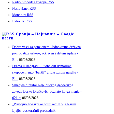
Radio Slobodna Evropa RSS
Naslovi.net RSS
Mondo.rs RSS
Index.hr RSS
Србија – Најновије – Google
вести
Dobre vesti za penzionere: Jednokratna državna
pomoć stiže uskoro, otkriven i datum isplate -
Blic
06/08/2026
Drama u Beogradu: Fudbaleru demoliran
skupoceni auto "bentli" u luksuznom naselju -
Blic
06/08/2026
Smenjen direktor Republičkog geodetskog
zavoda Borko Drašković, poznato ko ga menja -
021.rs
06/08/2026
„Pristojno lice srpske politike“: Ko je Rasim
Ljajić, doskorašnji predsednik