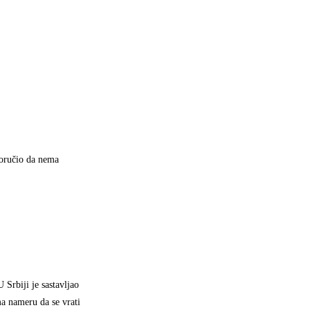
poručio da nema
Srbiji je sastavljao
a nameru da se vrati