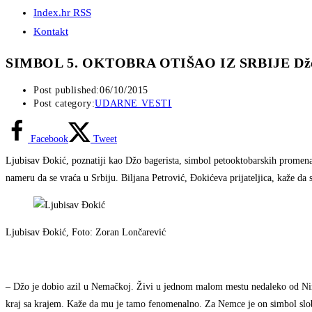
Index.hr RSS
Kontakt
SIMBOL 5. OKTOBRA OTIŠAO IZ SRBIJE Džo b
Post published:
06/10/2015
Post category:
UDARNE VESTI
Facebook
Tweet
Ljubisav Đokić, poznatiji kao Džo bagerista, simbol petooktobarskih promena,
nameru da se vraća u Srbiju. Biljana Petrović, Đokićeva prijateljica, kaže d
Ljubisav Đokić, Foto: Zoran Lončarević
– Džo je dobio azil u Nemačkoj. Živi u jednom malom mestu nedaleko od Nirnb
kraj sa krajem. Kaže da mu je tamo fenomenalno. Za Nemce je on simbol slobo