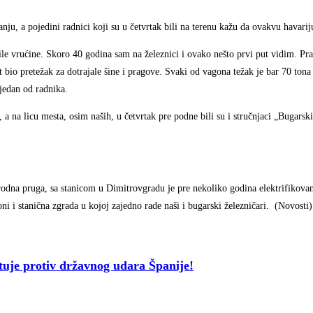
ju, a pojedini radnici koji su u četvrtak bili na terenu kažu da ovakvu havarij
ile vrućine. Skoro 40 godina sam na železnici i ovako nešto prvi put vidim. Pra
t bio pretežak za dotrajale šine i pragove. Svaki od vagona težak je bar 70 tona
jedan od radnika.
a na licu mesta, osim naših, u četvrtak pre podne bili su i stručnjaci „Bugarsk
odna pruga, sa stanicom u Dimitrovgradu je pre nekoliko godina elektrifikovan
i i stanična zgrada u kojoj zajedno rade naši i bugarski železničari. (Novosti)
e protiv državnog udara Španije!