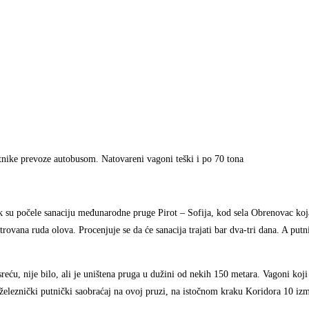
tnike prevoze autobusom. Natovareni vagoni teški i po 70 tona
k su počele sanaciju međunarodne pruge Pirot – Sofija, kod sela Obrenovac koj
vana ruda olova. Procenjuje se da će sanacija trajati bar dva-tri dana. A putni
eću, nije bilo, ali je uništena pruga u dužini od nekih 150 metara. Vagoni koji s
 železnički putnički saobraćaj na ovoj pruzi, na istočnom kraku Koridora 10 izm