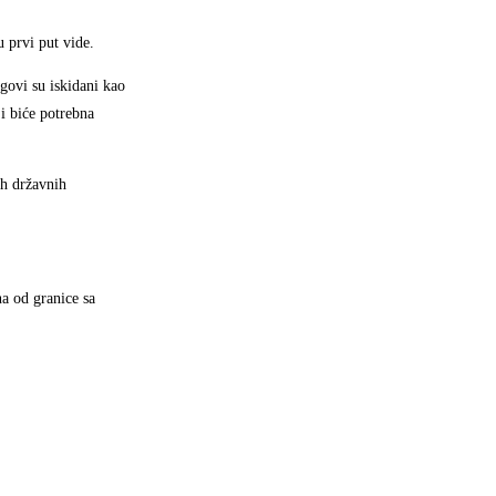
u prvi put vide.
govi su iskidani kao
 i biće potrebna
ih državnih
a od granice sa