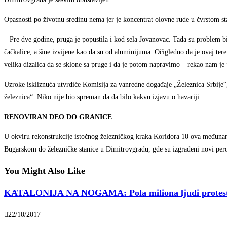
Opasnosti po životnu sredinu nema jer je koncentrat olovne rude u čvrstom stan
– Pre dve godine, pruga je popustila i kod sela Jovanovac. Tada su problem b
čačkalice, a šine izvijene kao da su od aluminijuma. Očigledno da je ovaj tere
velika dizalica da se sklone sa pruge i da je potom napravimo – rekao nam je 
Uzroke iskliznuća utvrdiće Komisija za vanredne događaje „Železnica Srbije“, 
železnica“. Niko nije bio spreman da da bilo kakvu izjavu o havariji.
RENOVIRAN DEO DO GRANICE
U okviru rekonstrukcije istočnog železničkog kraka Koridora 10 ova međunar
Bugarskom do železničke stanice u Dimitrovgradu, gde su izgrađeni novi peron
You Might Also Like
KATALONIJA NA NOGAMA: Pola miliona ljudi protestuj
22/10/2017