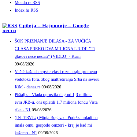
Mondo.rs RSS
Index.hr RSS
Србија – Најновије – Google
вести
ŠOK PRIZNANJE ĐILASA - ZA VUČIĆA
GLASA PREKO DVA MILIONA LJUDI! "Ti
glasovi neće nestati" (VIDEO) - Kurir
09/08/2026
Vučić kaže da srpske vlasti razmatraju promenu
vodotoka Ibra, zbog maltretiranja Srba na severu
KiM - danas.rs
09/08/2026
Pištaljka: Vlada oprostila dug od 1,3 miliona
evra JRB-u, oni uplatili 1,7 miliona fondu Vista
rika - N1
09/08/2026
(INTERVJU) Minja Bogavac: Podrška mladima
imala cenu, gospodo cenzori - kraj je kad mi
kažemo - N1
09/08/2026