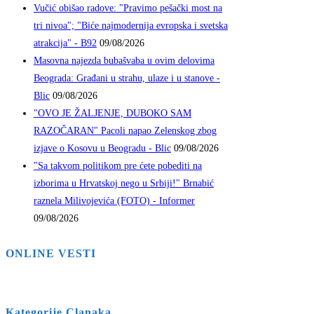
Vučić obišao radove: "Pravimo pešački most na
tri nivoa"; "Biće najmodernija evropska i svetska
atrakcija" - B92
09/08/2026
Masovna najezda bubašvaba u ovim delovima
Beograda: Građani u strahu, ulaze i u stanove -
Blic
09/08/2026
"OVO JE ŽALJENJE, DUBOKO SAM
RAZOČARAN" Pacoli napao Zelenskog zbog
izjave o Kosovu u Beogradu - Blic
09/08/2026
"Sa takvom politikom pre ćete pobediti na
izborima u Hrvatskoj nego u Srbiji!" Brnabić
raznela Milivojevića (FOTO) - Informer
09/08/2026
ONLINE VESTI
Kategorije Clanaka