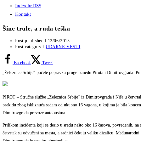
Index.hr RSS
Kontakt
Šine trule, a ruda teška
Post published:
12/06/2015
Post category:
UDARNE VESTI
Facebook
Tweet
„Železnice Srbije“ počele popravku pruge između Pirota i Dimitrovgrada. Pu
PIROT – Stručne službe „Železnica Srbije“ iz Dimitrovgrada i Niša u četvrta
prekidu zbog iskliznuća sedam od ukupno 16 vagona, u kojima je bila koncentro
Dimitrovgrada prevoze autobusima.
Prilikom incidenta koji se desio u sredu nešto oko 16 časova, povređenih, na sr
četvrtak su odvučeni sa mesta, a radnici čekuju veliku dizalicu. Međunarodni
Dimitrovgrada je sasvim obustavljen.