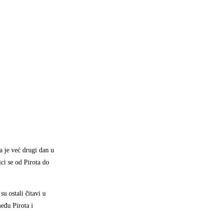
a je već drugi dan u
ci se od Pirota do
u ostali čitavi u
eđu Pirota i