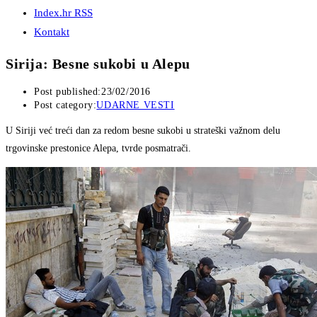
Index.hr RSS
Kontakt
Sirija: Besne sukobi u Alepu
Post published:
23/02/2016
Post category:
UDARNE VESTI
U Siriji već treći dan za redom besne sukobi u strateški važnom delu
trgovinske prestonice Alepa, tvrde posmatrači.