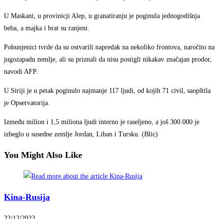
U Maskani, u provinicji Alep, u granatiranju je poginula jednogodišnja
beba, a majka i brat su ranjeni.
Pobunjenici tvrde da su ostvarili napredak na nekoliko frontova, naročito na
jugozapadu zemlje, ali su priznali da nisu postigli nikakav značajan prodor,
navodi AFP.
U Siriji je u petak poginulo najmanje 117 ljudi, od kojih 71 civil, saopštila
je Opservatorija.
Između milion i 1,5 miliona ljudi interno je raseljeno, a još 300.000 je
izbeglo u susedne zemlje Jordan, Liban i Tursku. (Blic)
You Might Also Like
Kina-Rusija
22/12/2023