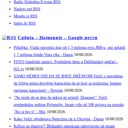
Radio Slobodna Evropa RSS
Naslovi.net RSS
Mondo.rs RSS
Index.hr RSS
Србија – Најновије – Google вести
Pištaljka: Vlada oprostila dug od 1,3 miliona evra JRB-u, oni uplatili
1,7 miliona fondu Vista rika - Danas
10/08/2026
FOTO Satelitski snimci: Pogledajte štetu u Deliblatskoj peščari -
021.rs
10/08/2026
SAMO NEMOJ ONI DA SE BAVE DRŽAVOM Vučić o navodima
da Srbija nema dovoljno kapaciteta da se bori sa požarima: Imamo
ogromne kapacitete! - Novosti
10/08/2026
"Ne može da se desi da nekog ne primiš, Dragane!" Vučić
predsedniku opštine Prijepolje: Imam više od 100 prijava na portalu
"Ko si bre ti" - Blic
10/08/2026
Kako Vučić objašnjava Nemcima rat u Ukrajini - Danas
10/08/2026
Kiflice za glasove?! Blokaderi patosirani odgovorom od strane