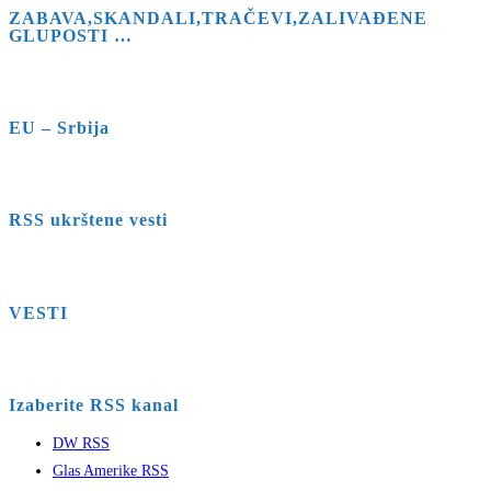
ZABAVA,SKANDALI,TRAČEVI,ZALIVAĐENE
GLUPOSTI …
EU – Srbija
RSS ukrštene vesti
VESTI
Izaberite RSS kanal
DW RSS
Glas Amerike RSS