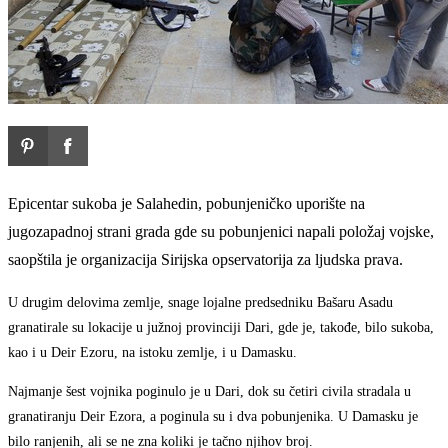
Epicentar sukoba je Salahedin, pobunjeničko uporište na
jugozapadnoj strani grada gde su pobunjenici napali položaj vojske,
saopštila je organizacija Sirijska opservatorija za ljudska prava.
U drugim delovima zemlje, snage lojalne predsedniku Bašaru Asadu
granatirale su lokacije u južnoj provinciji Dari, gde je, takođe, bilo sukoba,
kao i u Deir Ezoru, na istoku zemlje, i u Damasku.
Najmanje šest vojnika poginulo je u Dari, dok su četiri civila stradala u
granatiranju Deir Ezora, a poginula su i dva pobunjenika. U Damasku je
bilo ranjenih, ali se ne zna koliki je tačno njihov broj.