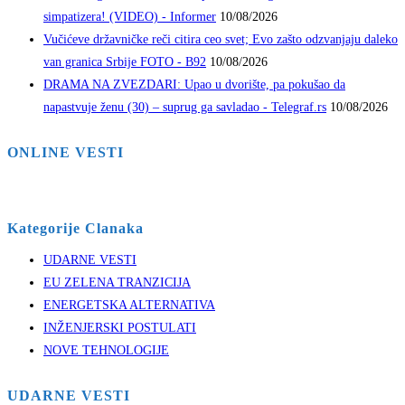
simpatizera! (VIDEO) - Informer
10/08/2026
Vučićeve državničke reči citira ceo svet; Evo zašto odzvanjaju daleko
van granica Srbije FOTO - B92
10/08/2026
DRAMA NA ZVEZDARI: Upao u dvorište, pa pokušao da
napastvuje ženu (30) – suprug ga savladao - Telegraf.rs
10/08/2026
ONLINE VESTI
Kategorije Clanaka
UDARNE VESTI
EU ZELENA TRANZICIJA
ENERGETSKA ALTERNATIVA
INŽENJERSKI POSTULATI
NOVE TEHNOLOGIJE
UDARNE VESTI