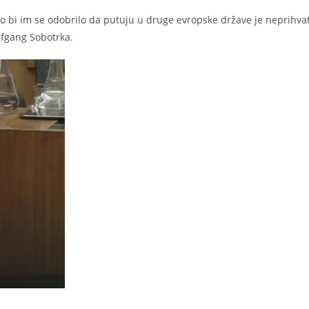
o bi im se odobrilo da putuju u druge evropske države je neprihvatl
olfgang Sobotrka.