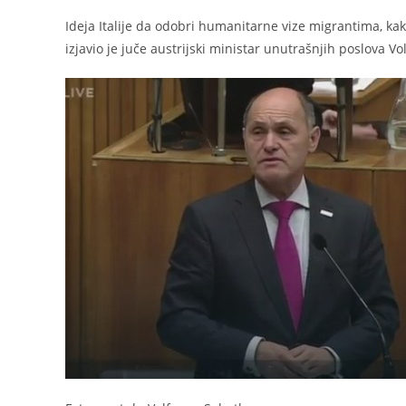
Ideja Italije da odobri humanitarne vize migrantima, kak
izjavio je juče austrijski ministar unutrašnjih poslova V