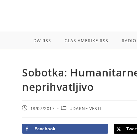
Skip
to
content
DW RSS
GLAS AMERIKE RSS
RADIO
Sobotka: Humanitarne
neprihvatljivo
Post
Post
18/07/2017
UDARNE VESTI
published:
category:
Facebook
Twee