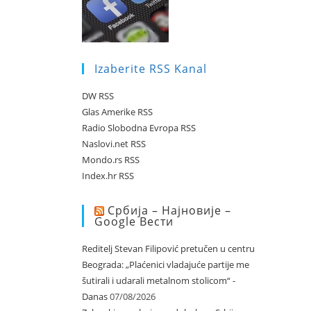
Izaberite RSS Kanal
DW RSS
Glas Amerike RSS
Radio Slobodna Evropa RSS
Naslovi.net RSS
Mondo.rs RSS
Index.hr RSS
Србија – Најновије –
Google Вести
Reditelj Stevan Filipović pretučen u centru
Beograda: „Plaćenici vladajuće partije me
šutirali i udarali metalnom stolicom“ -
Danas
07/08/2026