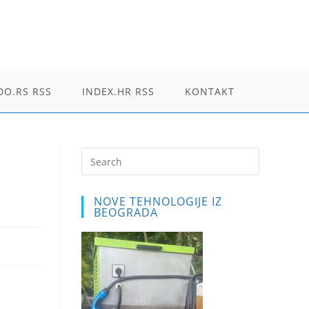
O.RS RSS
INDEX.HR RSS
KONTAKT
Press
Escape
to
NOVE TEHNOLOGIJE IZ
close
BEOGRADA
the
search
panel.