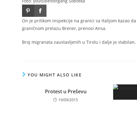
Foto: youtube
Volfgang Sobotka
On je prilikom inspekcije na granici sa Italijom kazao d
graničnom prelazu Brener, prenosi Ansa.
Broj migranata zaustavljenih u Tirolu i dalje je stabilan, 
YOU MIGHT ALSO LIKE
Protest u Preševu
19/09/2015