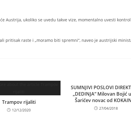
a će Austrija, ukoliko se uvedu takve vize, momentalno uvesti kontro
ali pritisak raste i „moramo biti spremni“, naveo je austrijski minista
SUMNJIVI POSLOVI DIREK
„DEDINJA“ Milovan Bojić 
Šarićev novac od KOKAI
Trampov rijaliti
27/04/2018
12/12/2020