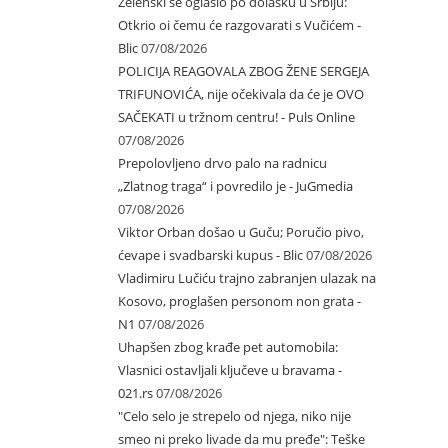
Zelenski se oglasio po dolasku u Srbiju:
Otkrio oi čemu će razgovarati s Vučićem -
Blic
07/08/2026
POLICIJA REAGOVALA ZBOG ŽENE SERGEJA
TRIFUNOVIĆA, nije očekivala da će je OVO
SAČEKATI u tržnom centru! - Puls Online
07/08/2026
Prepolovljeno drvo palo na radnicu
„Zlatnog traga“ i povredilo je - JuGmedia
07/08/2026
Viktor Orban došao u Guču; Poručio pivo,
ćevape i svadbarski kupus - Blic
07/08/2026
Vladimiru Lučiću trajno zabranjen ulazak na
Kosovo, proglašen personom non grata -
N1
07/08/2026
Uhapšen zbog krađe pet automobila:
Vlasnici ostavljali ključeve u bravama -
021.rs
07/08/2026
"Celo selo je strepelo od njega, niko nije
smeo ni preko livade da mu pređe": Teške