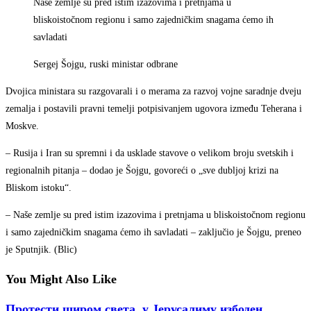
Naše zemlje su pred istim izazovima i pretnjama u
bliskoistočnom regionu i samo zajedničkim snagama ćemo ih
savladati
Sergej Šojgu, ruski ministar odbrane
Dvojica ministara su razgovarali i o merama za razvoj vojne saradnje dveju
zemalja i postavili pravni temelji potpisivanjem ugovora između Teherana i
Moskve.
– Rusija i Iran su spremni i da usklade stavove o velikom broju svetskih i
regionalnih pitanja – dodao je Šojgu, govoreći o „sve dubljoj krizi na
Bliskom istoku“.
– Naše zemlje su pred istim izazovima i pretnjama u bliskoistočnom regionu
i samo zajedničkim snagama ćemo ih savladati – zaključio je Šojgu, preneo
je Sputnjik. (Blic)
You Might Also Like
Протести широм света, у Јерусалиму избоден