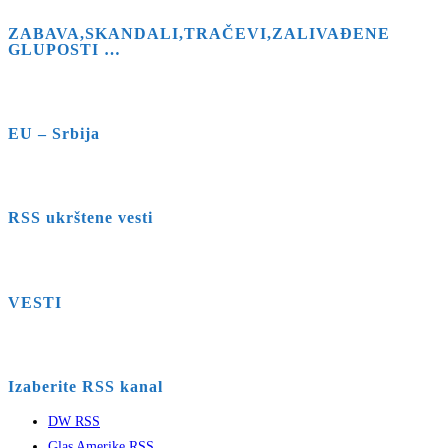
ZABAVA,SKANDALI,TRAČEVI,ZALIVAĐENE
GLUPOSTI …
EU – Srbija
RSS ukrštene vesti
VESTI
Izaberite RSS kanal
DW RSS
Glas Amerike RSS