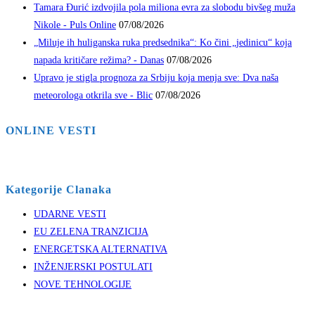
Tamara Đurić izdvojila pola miliona evra za slobodu bivšeg muža
Nikole - Puls Online
07/08/2026
„Miluje ih huliganska ruka predsednika“: Ko čini „jedinicu“ koja
napada kritičare režima? - Danas
07/08/2026
Upravo je stigla prognoza za Srbiju koja menja sve: Dva naša
meteorologa otkrila sve - Blic
07/08/2026
ONLINE VESTI
Kategorije Clanaka
UDARNE VESTI
EU ZELENA TRANZICIJA
ENERGETSKA ALTERNATIVA
INŽENJERSKI POSTULATI
NOVE TEHNOLOGIJE