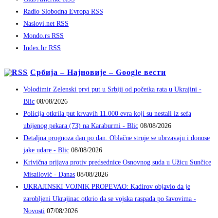
Radio Slobodna Evropa RSS
Naslovi.net RSS
Mondo.rs RSS
Index.hr RSS
Србија – Најновије – Google вести
Volodimir Zelenski prvi put u Srbiji od početka rata u Ukrajini -
Blic
08/08/2026
Policija otkrila put krvavih 11.000 evra koji su nestali iz sefa
ubijenog pekara (73) na Karaburmi - Blic
08/08/2026
Detaljna prognoza dan po dan: Oblačne struje se ubrzavaju i donose
jake udare - Blic
08/08/2026
Krivična prijava protiv predsednice Osnovnog suda u Užicu Sunčice
Misailović - Danas
08/08/2026
UKRAJINSKI VOJNIK PROPEVAO: Kadirov objavio da je
zarobljeni Ukrajinac otkrio da se vojska raspada po šavovima -
Novosti
07/08/2026