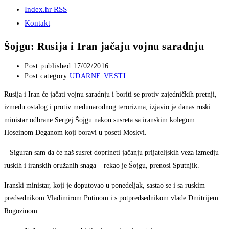
Index.hr RSS
Kontakt
Šojgu: Rusija i Iran jačaju vojnu saradnju
Post published:
17/02/2016
Post category:
UDARNE VESTI
Rusija i Iran će jačati vojnu saradnju i boriti se protiv zajedničkih pretnji,
između ostalog i protiv međunarodnog terorizma, izjavio je danas ruski
ministar odbrane Sergej Šojgu nakon susreta sa iranskim kolegom
Hoseinom Deganom koji boravi u poseti Moskvi.
– Siguran sam da će naš susret doprineti jačanju prijateljskih veza izmedju
ruskih i iranskih oružanih snaga – rekao je Šojgu, prenosi Sputnjik.
Iranski ministar, koji je doputovao u ponedeljak, sastao se i sa ruskim
predsednikom Vladimirom Putinom i s potpredsednikom vlade Dmitrijem
Rogozinom.