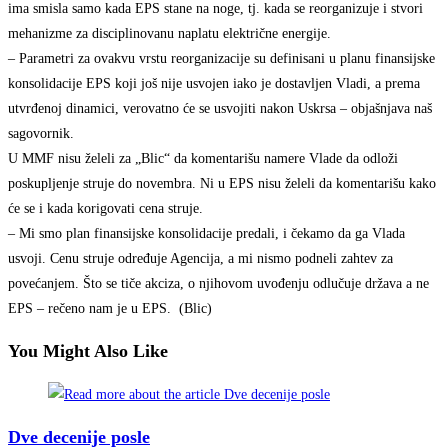
ima smisla samo kada EPS stane na noge, tj. kada se reorganizuje i stvori
mehanizme za disciplinovanu naplatu električne energije.
– Parametri za ovakvu vrstu reorganizacije su definisani u planu finansijske
konsolidacije EPS koji još nije usvojen iako je dostavljen Vladi, a prema
utvrđenoj dinamici, verovatno će se usvojiti nakon Uskrsa – objašnjava naš
sagovornik.
U MMF nisu želeli za „Blic“ da komentarišu namere Vlade da odloži
poskupljenje struje do novembra. Ni u EPS nisu želeli da komentarišu kako
će se i kada korigovati cena struje.
– Mi smo plan finansijske konsolidacije predali, i čekamo da ga Vlada
usvoji. Cenu struje određuje Agencija, a mi nismo podneli zahtev za
povećanjem. Što se tiče akciza, o njihovom uvođenju odlučuje država a ne
EPS – rečeno nam je u EPS. (Blic)
You Might Also Like
Dve decenije posle