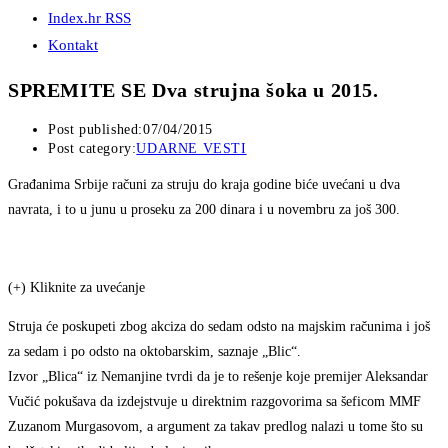
Index.hr RSS
Kontakt
SPREMITE SE Dva strujna šoka u 2015.
Post published:
07/04/2015
Post category:
UDARNE VESTI
Građanima Srbije računi za struju do kraja godine biće uvećani u dva
navrata, i to u junu u proseku za 200 dinara i u novembru za još 300.
(+) Kliknite za uvećanje
Struja će poskupeti zbog akciza do sedam odsto na majskim računima i još
za sedam i po odsto na oktobarskim, saznaje „Blic“.
Izvor „Blica“ iz Nemanjine tvrdi da je to rešenje koje premijer Aleksandar
Vučić pokušava da izdejstvuje u direktnim razgovorima sa šeficom MMF
Zuzanom Murgasovom, a argument za takav predlog nalazi u tome što su