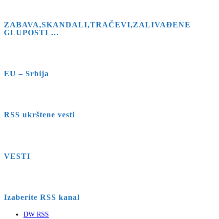
ZABAVA,SKANDALI,TRAČEVI,ZALIVAĐENE
GLUPOSTI …
EU – Srbija
RSS ukrštene vesti
VESTI
Izaberite RSS kanal
DW RSS