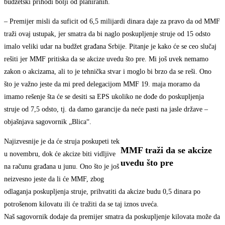
budžetski prihodi bolji od planiranih.
– Premijer misli da suficit od 6,5 milijardi dinara daje za pravo da od MMF
traži ovaj ustupak, jer smatra da bi naglo poskupljenje struje od 15 odsto
imalo veliki udar na budžet građana Srbije. Pitanje je kako će se ceo slučaj
rešiti jer MMF pritiska da se akcize uvedu što pre. Mi još uvek nemamo
zakon o akcizama, ali to je tehnička stvar i moglo bi brzo da se reši. Ono
što je važno jeste da mi pred delegacijom MMF 19. maja moramo da
imamo rešenje šta će se desiti sa EPS ukoliko ne dođe do poskupljenja
struje od 7,5 odsto, tj. da damo garancije da neće pasti na jasle države –
objašnjava sagovornik „Blica“.
Najizvesnije je da će struja poskupeti tek
MMF traži da se akcize
u novembru, dok će akcize biti vidljive
uvedu što pre
na računu građana u junu. Ono što je još
neizvesno jeste da li će MMF, zbog
odlaganja poskupljenja struje, prihvatiti da akcize budu 0,5 dinara po
potrošenom kilovatu ili će tražiti da se taj iznos uveća.
Naš sagovornik dodaje da premijer smatra da poskupljenje kilovata može da