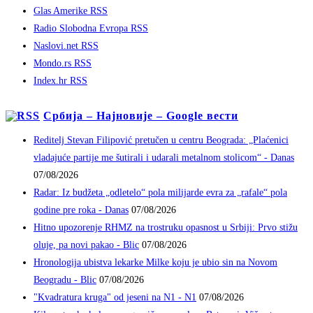
Glas Amerike RSS
Radio Slobodna Evropa RSS
Naslovi.net RSS
Mondo.rs RSS
Index.hr RSS
Србија – Најновије – Google вести
Reditelj Stevan Filipović pretučen u centru Beograda: „Plaćenici
vladajuće partije me šutirali i udarali metalnom stolicom“ - Danas
07/08/2026
Radar: Iz budžeta „odletelo“ pola milijarde evra za „rafale“ pola
godine pre roka - Danas
07/08/2026
Hitno upozorenje RHMZ na trostruku opasnost u Srbiji: Prvo stižu
oluje, pa novi pakao - Blic
07/08/2026
Hronologija ubistva lekarke Milke koju je ubio sin na Novom
Beogradu - Blic
07/08/2026
"Kvadratura kruga" od jeseni na N1 - N1
07/08/2026