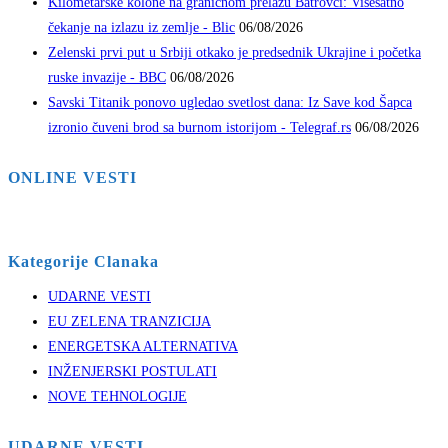
Kilometarske kolone na graničnom prelazu Batrovci: Višesatno
čekanje na izlazu iz zemlje - Blic
06/08/2026
Zelenski prvi put u Srbiji otkako je predsednik Ukrajine i početka
ruske invazije - BBC
06/08/2026
Savski Titanik ponovo ugledao svetlost dana: Iz Save kod Šapca
izronio čuveni brod sa burnom istorijom - Telegraf.rs
06/08/2026
ONLINE VESTI
Kategorije Clanaka
UDARNE VESTI
EU ZELENA TRANZICIJA
ENERGETSKA ALTERNATIVA
INŽENJERSKI POSTULATI
NOVE TEHNOLOGIJE
UDARNE VESTI