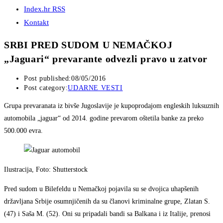
Index.hr RSS
Kontakt
SRBI PRED SUDOM U NEMAČKOJ
„Jaguari“ prevarante odvezli pravo u zatvor
Post published:
08/05/2016
Post category:
UDARNE VESTI
Grupa prevaranata iz bivše Jugoslavije je kupoprodajom engleskih luksuznih
automobila „jaguar“ od 2014. godine prevarom oštetila banke za preko
500.000 evra.
Ilustracija, Foto: Shutterstock
Pred sudom u Bilefeldu u Nemačkoj pojavila su se dvojica uhapšenih
državljana Srbije osumnjičenih da su članovi kriminalne grupe, Zlatan S.
(47) i Saša M. (52). Oni su pripadali bandi sa Balkana i iz Italije, prenosi