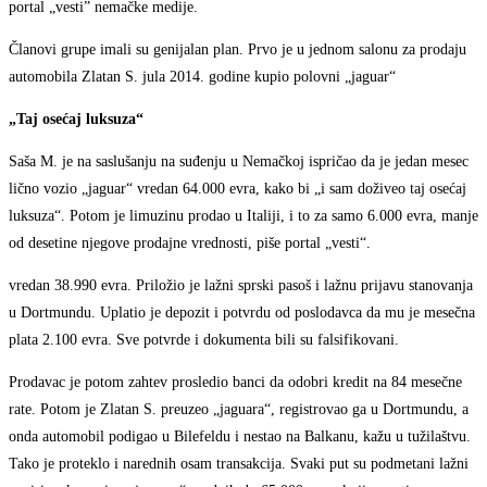
portal „vesti” nemačke medije.
Članovi grupe imali su genijalan plan. Prvo je u jednom salonu za prodaju
automobila Zlatan S. jula 2014. godine kupio polovni „jaguar“
„Taj osećaj luksuza“
Saša M. je na saslušanju na suđenju u Nemačkoj ispričao da je jedan mesec
lično vozio „jaguar“ vredan 64.000 evra, kako bi „i sam doživeo taj osećaj
luksuza“. Potom je limuzinu prodao u Italiji, i to za samo 6.000 evra, manje
od desetine njegove prodajne vrednosti, piše portal „vesti“.
vredan 38.990 evra. Priložio je lažni sprski pasoš i lažnu prijavu stanovanja
u Dortmundu. Uplatio je depozit i potvrdu od poslodavca da mu je mesečna
plata 2.100 evra. Sve potvrde i dokumenta bili su falsifikovani.
Prodavac je potom zahtev prosledio banci da odobri kredit na 84 mesečne
rate. Potom je Zlatan S. preuzeo „jaguara“, registrovao ga u Dortmundu, a
onda automobil podigao u Bilefeldu i nestao na Balkanu, kažu u tužilaštvu.
Tako je proteklo i narednih osam transakcija. Svaki put su podmetani lažni