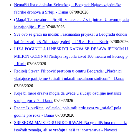
Nemački list o dolasku Zelenskog u Beograd: Najava zajedničke
fabrike dronova u Srbiji - Danas
07/08/2026
(Mapa) Temperature u Srbiji izmerene u 7 sati jutros: U ovom gradu
je najtoplije - Blic
07/08/2026
Sve ovo se gradi na mostu: Fascinantan projekat u Beogradu donosi
kafiće iznad pešačkih staza, galerije i 19 z - Biznis Kurir
07/08/2026
LIZA POGINULA U NESREĆI KAKVA SE DEŠAVA JEDNOM U
MILION GODINA! Nišlijka izgubila život 100 metara od kućnog p
- Kurir
07/08/2026
Reditelj Stevan Filipović pretučen u centru Beograda: „Plaćenici
vladajuće partije me šutirali i udarali metalnom stolicom“ - Danas
07/08/2026
Koje bi mere država mogla da uvede u slučaju ozbiljne nestašice
struje i goriva? - Danas
07/08/2026
Radar: Iz budžeta „odletelo“ pola milijarde evra za „rafale“ pola
godine pre roka - Danas
07/08/2026
SRPSKOM MAJSTORU NIKO RAVAN: Na gradilištima radnici iz
istočnih zemalja, ali se vraćaju i naši iz inostranstva - Novosti