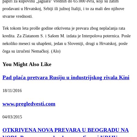
papiri za kupovinu „jaguara“ vrednih do 65.000 evra, koji su zatim
prodavani u Hrvatskoj, Srbiji ili južnoj Italiji, i to za mali deo njihove
stvarne vrednosti.
Tek tokom leta prošle godine otkrivena je prevara zbog neplaćanja rata
kredita. Za Zlatanom S. i Sašom M. izdata je Interpolova poternica. Posle
nekoliko meseci su uhapšeni, jedan u Sloveniji, drugi u Hrvatskoj, posle
čega su izručeni Nemačkoj. (Alo)
You Might Also Like
Pad plaća pretvara Rusiju u industrijskog rivala Kini
18/11/2016
www.pregledvesti.com
04/03/2015
OTKRIVENA NOVA PREVARA U BEOGRADU NA