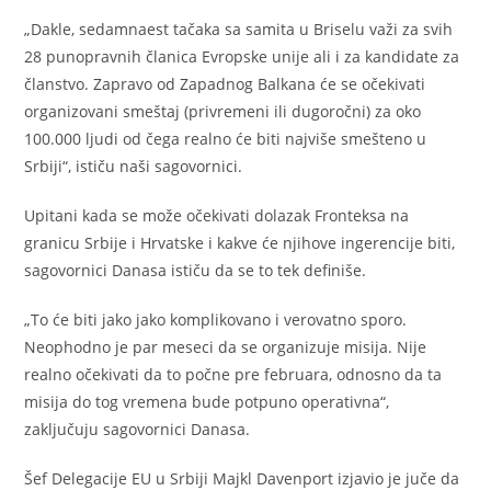
„Dakle, sedamnaest tačaka sa samita u Briselu važi za svih
28 punopravnih članica Evropske unije ali i za kandidate za
članstvo. Zapravo od Zapadnog Balkana će se očekivati
organizovani smeštaj (privremeni ili dugoročni) za oko
100.000 ljudi od čega realno će biti najviše smešteno u
Srbiji“, ističu naši sagovornici.
Upitani kada se može očekivati dolazak Fronteksa na
granicu Srbije i Hrvatske i kakve će njihove ingerencije biti,
sagovornici Danasa ističu da se to tek definiše.
„To će biti jako jako komplikovano i verovatno sporo.
Neophodno je par meseci da se organizuje misija. Nije
realno očekivati da to počne pre februara, odnosno da ta
misija do tog vremena bude potpuno operativna“,
zaključuju sagovornici Danasa.
Šef Delegacije EU u Srbiji Majkl Davenport izjavio je juče da