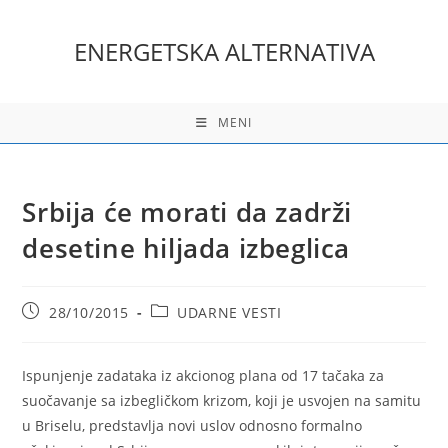
Skip
to
ENERGETSKA ALTERNATIVA
content
MENI
Srbija će morati da zadrži
desetine hiljada izbeglica
Post
Post
28/10/2015
UDARNE VESTI
published:
category:
Ispunjenje zadataka iz akcionog plana od 17 tačaka za
suočavanje sa izbegličkom krizom, koji je usvojen na samitu
u Briselu, predstavlja novi uslov odnosno formalno