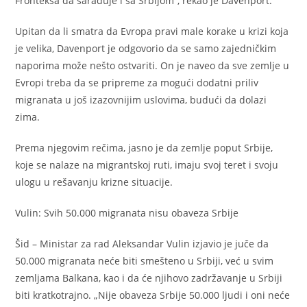
Fronteksa da sarađuje i sa Srbijom“, rekao je Davenport.
Upitan da li smatra da Evropa pravi male korake u krizi koja
je velika, Davenport je odgovorio da se samo zajedničkim
naporima može nešto ostvariti. On je naveo da sve zemlje u
Evropi treba da se pripreme za mogući dodatni priliv
migranata u još izazovnijim uslovima, budući da dolazi
zima.
Prema njegovim rečima, jasno je da zemlje poput Srbije,
koje se nalaze na migrantskoj ruti, imaju svoj teret i svoju
ulogu u rešavanju krizne situacije.
Vulin: Svih 50.000 migranata nisu obaveza Srbije
Šid – Ministar za rad Aleksandar Vulin izjavio je juče da
50.000 migranata neće biti smešteno u Srbiji, već u svim
zemljama Balkana, kao i da će njihovo zadržavanje u Srbiji
biti kratkotrajno. „Nije obaveza Srbije 50.000 ljudi i oni neće