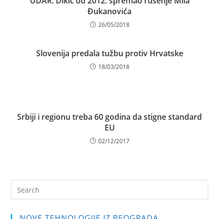
UDAR: Dikić od 2012. spremao rušenje Mila
Đukanovića
26/05/2018
Slovenija predala tužbu protiv Hrvatske
18/03/2018
Srbiji i regionu treba 60 godina da stigne standard
EU
02/12/2017
Pre
Es
to
NOVE TEHNOLOGIJE IZ BEOGRADA