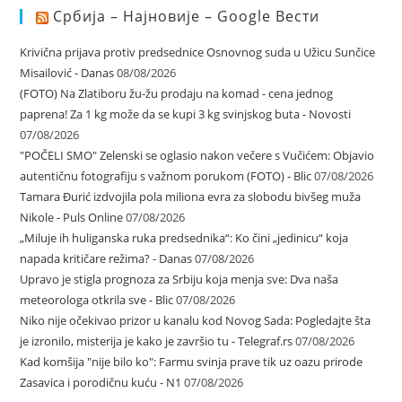
Србија – Најновије – Google Вести
Krivična prijava protiv predsednice Osnovnog suda u Užicu Sunčice
Misailović - Danas
08/08/2026
(FOTO) Na Zlatiboru žu-žu prodaju na komad - cena jednog
paprena! Za 1 kg može da se kupi 3 kg svinjskog buta - Novosti
07/08/2026
"POČELI SMO" Zelenski se oglasio nakon večere s Vučićem: Objavio
autentičnu fotografiju s važnom porukom (FOTO) - Blic
07/08/2026
Tamara Đurić izdvojila pola miliona evra za slobodu bivšeg muža
Nikole - Puls Online
07/08/2026
„Miluje ih huliganska ruka predsednika“: Ko čini „jedinicu“ koja
napada kritičare režima? - Danas
07/08/2026
Upravo je stigla prognoza za Srbiju koja menja sve: Dva naša
meteorologa otkrila sve - Blic
07/08/2026
Niko nije očekivao prizor u kanalu kod Novog Sada: Pogledajte šta
je izronilo, misterija je kako je završio tu - Telegraf.rs
07/08/2026
Kad komšija "nije bilo ko": Farmu svinja prave tik uz oazu prirode
Zasavica i porodičnu kuću - N1
07/08/2026