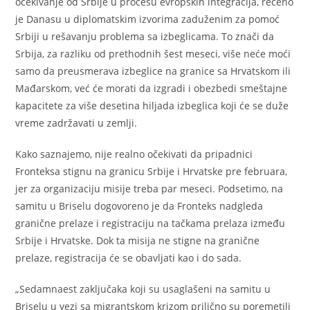
očekivanje od Srbije u procesu evropskih integracija, rečeno
je Danasu u diplomatskim izvorima zaduženim za pomoć
Srbiji u rešavanju problema sa izbeglicama. To znači da
Srbija, za razliku od prethodnih šest meseci, više neće moći
samo da preusmerava izbeglice na granice sa Hrvatskom ili
Mađarskom, već će morati da izgradi i obezbedi smeštajne
kapacitete za više desetina hiljada izbeglica koji će se duže
vreme zadržavati u zemlji.
Kako saznajemo, nije realno očekivati da pripadnici
Fronteksa stignu na granicu Srbije i Hrvatske pre februara,
jer za organizaciju misije treba par meseci. Podsetimo, na
samitu u Briselu dogovoreno je da Fronteks nadgleda
granične prelaze i registraciju na tačkama prelaza između
Srbije i Hrvatske. Dok ta misija ne stigne na granične
prelaze, registracija će se obavljati kao i do sada.
„Sedamnaest zaključaka koji su usaglašeni na samitu u
Briselu u vezi sa migrantskom krizom prilično su poremetili