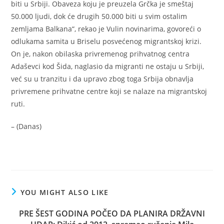
biti u Srbiji. Obaveza koju je preuzela Grčka je smeštaj
50.000 ljudi, dok će drugih 50.000 biti u svim ostalim
zemljama Balkana“, rekao je Vulin novinarima, govoreći o
odlukama samita u Briselu posvećenog migrantskoj krizi.
On je, nakon obilaska privremenog prihvatnog centra
Adaševci kod Šida, naglasio da migranti ne ostaju u Srbiji,
već su u tranzitu i da upravo zbog toga Srbija obnavlja
privremene prihvatne centre koji se nalaze na migrantskoj
ruti.
– (Danas)
YOU MIGHT ALSO LIKE
PRE ŠEST GODINA POČEO DA PLANIRA DRŽAVNI