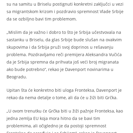
su na samitu u Briselu postignuti konkretni zaključci u vezi
sa migrantskom krizom i pozdravio spremnost Vlade Srbije
da se ozbiljno bavi tim problemom.
„Mislim da je važno i dobro to što je Srbija učestvovala na
sastanku u Briselu, da glas Srbije bude slušan na ovakvim
skupovima i da Srbija pruži svoj doprinos u rešavanju
problema. Pozdravljamo reči premijera Aleksandra Vučića
da je Srbija spremna da prihvata još veći broj migranata
ako bude potrebno“, rekao je Davenport novinarima u
Beogradu.
Upitan šta će konkretno biti uloga Fronteksa, Davenport je
rekao da nema detalje o tome, ali da će u žiži biti Grčka.
„U ovom trenutku će Grčka biti u žiži pažnje Fronteksa, kao
jedna zemlja EU koja mora hitno da se bavi tim
problemima, ali očigledno je da postoji spremnost