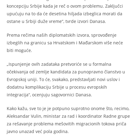
koncepciju Srbije kada je reč o ovom problemu. Zaključci
upućuju na to da će desetina hiljada izbeglica morati da
ostane u Srbiji duže vreme“, tvrde izvori Danasa.
Prema rečima naših diplomatskih izvora, sprovođenje
izbeglih na granicu sa Hrvatskom i Mađarskom više neće
biti moguće.
„Ispunjenje ovih zadataka pretvoriće se u formalna
očekivanja od zemlje kandidata za punopravno članstvo u
Evropskoj uniji. To će, svakako, predstavljati novi uslov i
dodatnu komplikaciju Srbije u procesu evropskih
integracija“, ocenjuju sagovornici Danasa.
Kako kažu, sve to je je potpuno suprotno onome što, recimo,
Aleksandar Vulin, ministar za rad i koordinator Radne grupe
za rešavanje problema mešovitih migracionih tokova priča
javno unazad već pola godina.