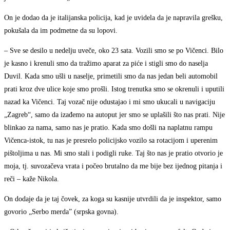
On je dodao da je italijanska policija, kad je uvidela da je napravila grešku,
pokušala da im podmetne da su lopovi.
– Sve se desilo u nedelju uveče, oko 23 sata. Vozili smo se po Vičenci. Bilo
je kasno i krenuli smo da tražimo aparat za piće i stigli smo do naselja
Duvil. Kada smo ušli u naselje, primetili smo da nas jedan beli automobil
prati kroz dve ulice koje smo prošli. Istog trenutka smo se okrenuli i uputili
nazad ka Vičenci. Taj vozač nije odustajao i mi smo ukucali u navigaciju
„Zagreb“, samo da izađemo na autoput jer smo se uplašili što nas prati. Nije
blinkao za nama, samo nas je pratio. Kada smo došli na naplatnu rampu
Vičenca-istok, tu nas je presrelo policijsko vozilo sa rotacijom i uperenim
pištoljima u nas. Mi smo stali i podigli ruke. Taj što nas je pratio otvorio je
moja, tj. suvozačeva vrata i počeo brutalno da me bije bez ijednog pitanja i
reči – kaže Nikola.
On dodaje da je taj čovek, za koga su kasnije utvrdili da je inspektor, samo
govorio „Serbo merda” (srpska govna).