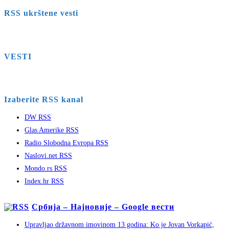
RSS ukrštene vesti
VESTI
Izaberite RSS kanal
DW RSS
Glas Amerike RSS
Radio Slobodna Evropa RSS
Naslovi.net RSS
Mondo.rs RSS
Index.hr RSS
Србија – Најновије – Google вести
Upravljao državnom imovinom 13 godina: Ko je Jovan Vorkapić,