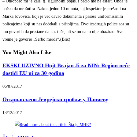
– Otkopčao mi je kaiš, tj. sigurnosni pojas, i bacio me na asfalt. Onda je
počeo da me šutira. Nakon jedno 10 minuta, taj inspektor je prešao i na
Marka Jovovića, koji je već davao dokumenta i pasoše uniformisanim
policajcima koji su nas dočekali s pištoljima. Dvojicadrugih policajaca su
mu govorila da prestane da nas tuče, ali se on na to nije obazirao. Sve
vreme je govorio „Serbo merda“.(Blic)
You Might Also Like
EKSKLUZIVNO Hojt Brajan Ji za NIN: Region neće
dostići EU ni za 30 godina
06/07/2017
Оскрнављено Јеврејско гробље у Панчеву
13/12/2017