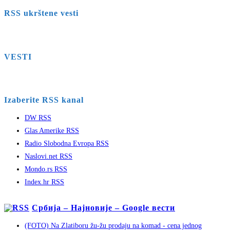
RSS ukrštene vesti
VESTI
Izaberite RSS kanal
DW RSS
Glas Amerike RSS
Radio Slobodna Evropa RSS
Naslovi.net RSS
Mondo.rs RSS
Index.hr RSS
Србија – Најновије – Google вести
(FOTO) Na Zlatiboru žu-žu prodaju na komad - cena jednog