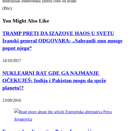
neutralisali elektronsku zaštitu robe od krađe.
(Blic)
You Might Also Like
TRAMP PRETI DA IZAZOVE HAOS U SVETU
Iranski general ODGOVARA: „Sahranili smo mnoge
poput njega“
14/10/2017
NUKLEARNI RAT GDE GA NAJMANJE
OČEKUJEŠ: Indija i Pakistan mogu da sprže
planetu!?
23/09/2016