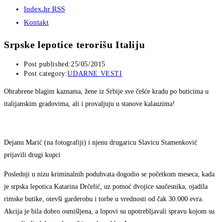
Index.hr RSS
Kontakt
Srpske lepotice terorišu Italiju
Post published:
25/05/2015
Post category:
UDARNE VESTI
Ohrabrene blagim kaznama, žene iz Srbije sve češće kradu po buticima u
italijanskim gradovima, ali i provaljuju u stanove kalauzima!
Dejanu Marić (na fotografiji) i njenu drugaricu Slavicu Stamenković
prijavili drugi kupci
Poslednji u nizu kriminalnih poduhvata dogodio se početkom meseca, kada
je srpska lepotica Katarina Drčelić, uz pomoć dvojice saučesnika, ojadila
rimske butike, otevši garderobu i torbe u vrednosti od čak 30.000 evra.
Akcija je bila dobro osmišljena, a lopovi su upotrebljavali spravu kojom su