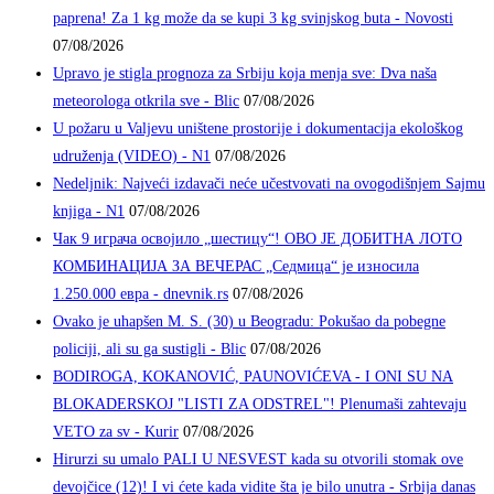
paprena! Za 1 kg može da se kupi 3 kg svinjskog buta - Novosti
07/08/2026
Upravo je stigla prognoza za Srbiju koja menja sve: Dva naša
meteorologa otkrila sve - Blic
07/08/2026
U požaru u Valjevu uništene prostorije i dokumentacija ekološkog
udruženja (VIDEO) - N1
07/08/2026
Nedeljnik: Najveći izdavači neće učestvovati na ovogodišnjem Sajmu
knjiga - N1
07/08/2026
Чак 9 играча освојило „шестицу“! ОВО ЈЕ ДОБИТНА ЛОТО
КОМБИНАЦИЈА ЗА ВЕЧЕРАС „Седмица“ је износила
1.250.000 евра - dnevnik.rs
07/08/2026
Ovako je uhapšen M. S. (30) u Beogradu: Pokušao da pobegne
policiji, ali su ga sustigli - Blic
07/08/2026
BODIROGA, KOKANOVIĆ, PAUNOVIĆEVA - I ONI SU NA
BLOKADERSKOJ "LISTI ZA ODSTREL"! Plenumaši zahtevaju
VETO za sv - Kurir
07/08/2026
Hirurzi su umalo PALI U NESVEST kada su otvorili stomak ove
devojčice (12)! I vi ćete kada vidite šta je bilo unutra - Srbija danas