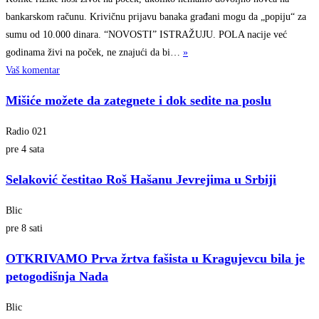
bankarskom računu. Krivičnu prijavu banaka građani mogu da „popiju“ za
sumu od 10.000 dinara. “NOVOSTI” ISTRAŽUJU. POLA nacije već
godinama živi na poček, ne znajući da
bi…
»
Vaš komentar
Mišiće možete da zategnete i dok sedite na poslu
Radio 021
pre 4 sata
Selaković čestitao Roš Hašanu Jevrejima u Srbiji
Blic
pre 8 sati
OTKRIVAMO Prva žrtva fašista u Kragujevcu bila je
petogodišnja Nada
Blic