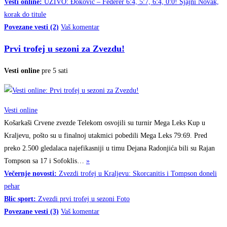
Vesti online:
UŽIVO: Đoković – Federer 6:4, 5:7, 6:4, 0:0! Sjajni Novak,
korak do titule
Povezane vesti (2)
Vaš komentar
Prvi trofej u sezoni za Zvezdu!
Vesti online
pre 5 sati
Vesti online
Košarkaši Crvene zvezde Telekom osvojili su turnir Mega Leks Kup u
Kraljevu, pošto su u finalnoj utakmici pobedili Mega Leks 79:69. Pred
preko 2.500 gledalaca najefikasniji u timu Dejana Radonjića bili su Rajan
Tompson sa 17 i
Sofoklis…
»
Večernje novosti:
Zvezdi trofej u Kraljevu: Skorcanitis i Tompson doneli
pehar
Blic sport:
Zvezdi prvi trofej u sezoni Foto
Povezane vesti (3)
Vaš komentar