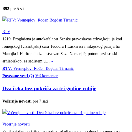
B92
pre 5 sati
RTV
1219. Proglašena je autokefalnost Srpske pravoslavne crkve,koju je kod
romejskog (vizantijski) cara Teodora I Laskarisa i nikejskog patrijarha
Manojla I Haritopula izdejstvovao Sava Nemanjić, potom prvi srpski
arhiepiskop, sa sedištem
u…
»
RTV:
Vremeplov: Rođen Bogdan Tirnanić
Povezane vesti (2)
Vaš komentar
Dva čeka bez pokrića za tri godine robije
Večernje novosti
pre 7 sati
Večernje novosti
Kolike rizike nosi život na poček, ukoliko nemamo dovoljno novca na