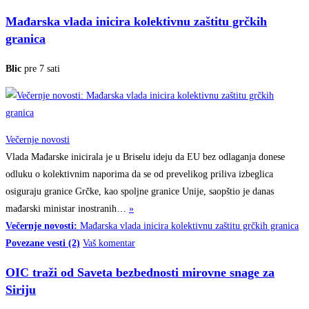
Mađarska vlada inicira kolektivnu zaštitu grčkih
granica
Blic
pre 7 sati
Večernje novosti
Vlada Mađarske inicirala je u Briselu ideju da EU bez odlaganja donese
odluku o kolektivnim naporima da se od prevelikog priliva izbeglica
osiguraju granice Grčke, kao spoljne granice Unije, saopštio je danas
mađarski ministar
inostranih…
»
Večernje novosti:
Mađarska vlada inicira kolektivnu zaštitu grčkih granica
Povezane vesti (2)
Vaš komentar
OIC traži od Saveta bezbednosti mirovne snage za
Siriju