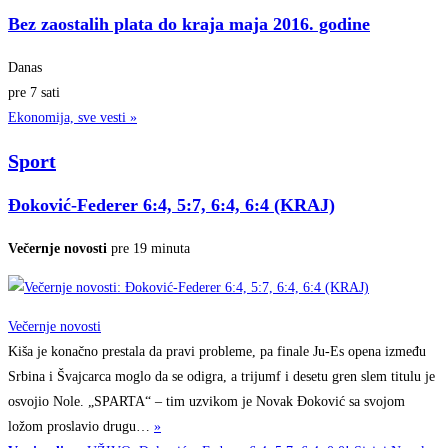
Bez zaostalih plata do kraja maja 2016. godine
Danas
pre 7 sati
Ekonomija, sve vesti »
Sport
Đoković-Federer 6:4, 5:7, 6:4, 6:4 (KRAJ)
Večernje novosti
pre 19 minuta
Večernje novosti
Kiša je konačno prestala da pravi probleme, pa finale Ju-Es opena između
Srbina i Švajcarca moglo da se odigra, a trijumf i desetu gren slem titulu je
osvojio Nole. „SPARTA“ – tim uzvikom je Novak Đoković sa svojom
ložom proslavio
drugu…
»