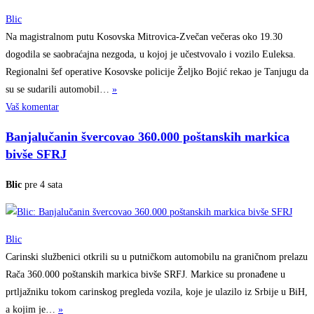
Blic
Na magistralnom putu Kosovska Mitrovica-Zvečan večeras oko 19.30
dogodila se saobraćajna nezgoda, u kojoj je učestvovalo i vozilo Euleksa.
Regionalni šef operative Kosovske policije Željko Bojić rekao je Tanjugu da
su se sudarili
automobil…
»
Vaš komentar
Banjalučanin švercovao 360.000 poštanskih markica
bivše SFRJ
Blic
pre 4 sata
Blic
Carinski službenici otkrili su u putničkom automobilu na graničnom prelazu
Rača 360.000 poštanskih markica bivše SRFJ. Markice su pronađene u
prtljažniku tokom carinskog pregleda vozila, koje je ulazilo iz Srbije u BiH,
a kojim
je…
»