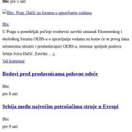
Blic
pre 5 sati
Blic
U Pragu u ponedeljak počinje trodnevni završni sastanak Ekonomskog i
ekološkog foruma OEBS-a o upravljanju vodama na kome će se prvog dana
učesnicima obratiti i predsedavajući OEBS-a, ministar spoljnih poslova
Srbije Ivica Dačić.
Završni…
»
Vaš komentar
Redovi pred prodavnicama polovne odeće
Blic
pre 8 sati
Srbija među najvećim potrošačima struje u Evropi
Blic
pre 9 sati