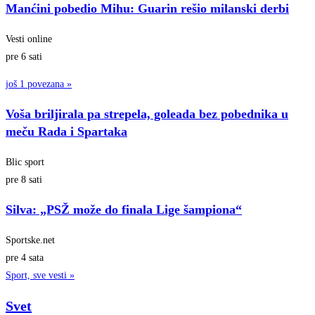
Manćini pobedio Mihu: Guarin rešio milanski derbi
Vesti online
pre 6 sati
još 1 povezana »
Voša briljirala pa strepela, goleada bez pobednika u
meču Rada i Spartaka
Blic sport
pre 8 sati
Silva: „PSŽ može do finala Lige šampiona“
Sportske.net
pre 4 sata
Sport, sve vesti »
Svet