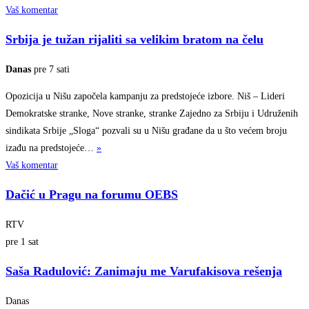
Vaš komentar
Srbija je tužan rijaliti sa velikim bratom na čelu
Danas
pre 7 sati
Opozicija u Nišu započela kampanju za predstojeće izbore. Niš – Lideri
Demokratske stranke, Nove stranke, stranke Zajedno za Srbiju i Udruženih
sindikata Srbije „Sloga“ pozvali su u Nišu građane da u što većem broju
izađu na
predstojeće…
»
Vaš komentar
Dačić u Pragu na forumu OEBS
RTV
pre 1 sat
Saša Radulović: Zanimaju me Varufakisova rešenja
Danas