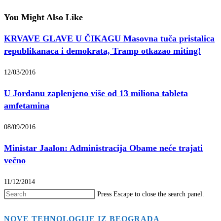
You Might Also Like
KRVAVE GLAVE U ČIKAGU Masovna tuča pristalica
republikanaca i demokrata, Tramp otkazao miting!
12/03/2016
U Jordanu zaplenjeno više od 13 miliona tableta
amfetamina
08/09/2016
Ministar Jaalon: Administracija Obame neće trajati
večno
11/12/2014
Press Escape to close the search panel.
NOVE TEHNOLOGIJE IZ BEOGRADA