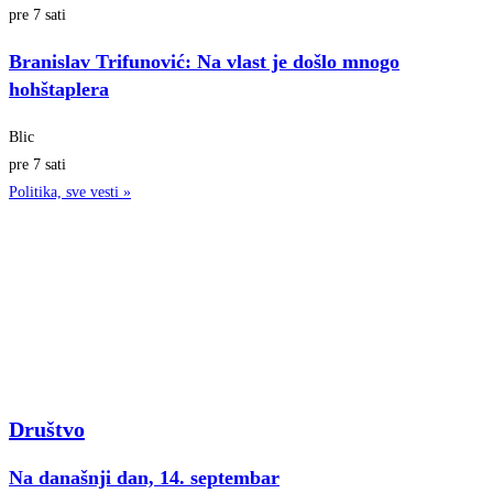
pre 7 sati
Branislav Trifunović: Na vlast je došlo mnogo
hohštaplera
Blic
pre 7 sati
Politika, sve vesti »
Društvo
Na današnji dan, 14. septembar