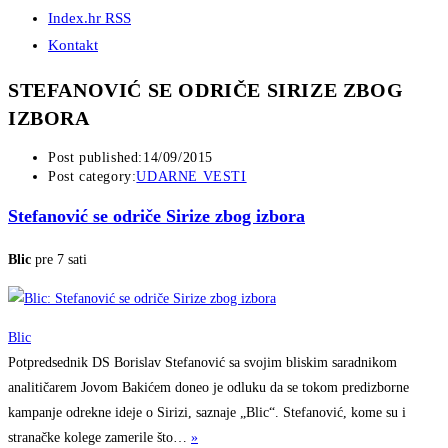
Index.hr RSS
Kontakt
STEFANOVIĆ SE ODRIČE SIRIZE ZBOG
IZBORA
Post published:
14/09/2015
Post category:
UDARNE VESTI
Stefanović se odriče Sirize zbog izbora
Blic
pre 7 sati
Blic
Potpredsednik DS Borislav Stefanović sa svojim bliskim saradnikom
analitičarem Jovom Bakićem doneo je odluku da se tokom predizborne
kampanje odrekne ideje o Sirizi, saznaje „Blic“. Stefanović, kome su i
stranačke kolege zamerile
što…
»