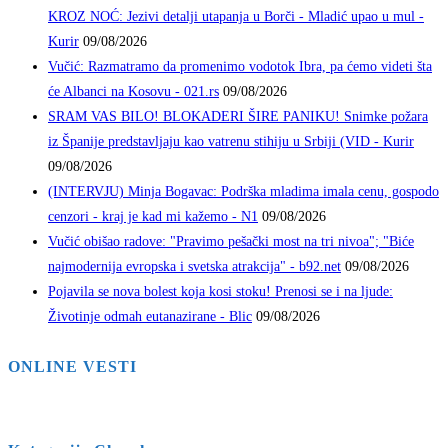
KROZ NOĆ: Jezivi detalji utapanja u Borči - Mladić upao u mul -
Kurir
09/08/2026
Vučić: Razmatramo da promenimo vodotok Ibra, pa ćemo videti šta
će Albanci na Kosovu - 021.rs
09/08/2026
SRAM VAS BILO! BLOKADERI ŠIRE PANIKU! Snimke požara
iz Španije predstavljaju kao vatrenu stihiju u Srbiji (VID - Kurir
09/08/2026
(INTERVJU) Minja Bogavac: Podrška mladima imala cenu, gospodo
cenzori - kraj je kad mi kažemo - N1
09/08/2026
Vučić obišao radove: "Pravimo pešački most na tri nivoa"; "Biće
najmodernija evropska i svetska atrakcija" - b92.net
09/08/2026
Pojavila se nova bolest koja kosi stoku! Prenosi se i na ljude:
Životinje odmah eutanazirane - Blic
09/08/2026
ONLINE VESTI