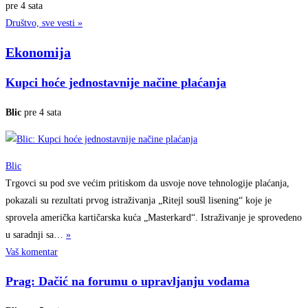
pre 4 sata
Društvo, sve vesti »
Ekonomija
Kupci hoće jednostavnije načine plaćanja
Blic
pre 4 sata
Blic
Trgovci su pod sve većim pritiskom da usvoje nove tehnologije plaćanja,
pokazali su rezultati prvog istraživanja „Ritejl soušl lisening“ koje je
sprovela američka kartičarska kuća „Masterkard“. Istraživanje je sprovedeno
u saradnji
sa…
»
Vaš komentar
Prag: Dačić na forumu o upravljanju vodama