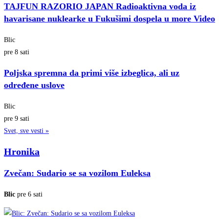
TAJFUN RAZORIO JAPAN Radioaktivna voda iz
havarisane nuklearke u Fukušimi dospela u more Video
Blic
pre 8 sati
Poljska spremna da primi više izbeglica, ali uz
određene uslove
Blic
pre 9 sati
Svet, sve vesti »
Hronika
Zvečan: Sudario se sa vozilom Euleksa
Blic
pre 6 sati