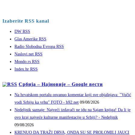
Izaberite RSS kanal
DW RSS
Glas Amerike RSS
Radio Slobodna Evropa RSS
Naslovi.net RSS
Mondo.rs RSS
Index.hr RSS
Србија – Најновије – Google вести
Na hrvatskom portalu osvanuo komentar koji sve objašnjava: "Vučić
vodi Srbiju ka vrhu" FOTO - b92.net
09/08/2026
Nedeljnik saznaje: Najveći izdavači ne idu na Sajam knjiga! Da li je
ovo kraj najveće kulturne manifestacije u Srbiji? - Nedeljnik
09/08/2026
KRENUO DA TRAŽI DRVA, ONDA SU SE PROLOMILI JAUCI