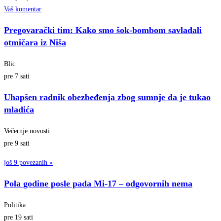
Vaš komentar
Pregovarački tim: Kako smo šok-bombom savladali
otmičara iz Niša
Blic
pre 7 sati
Uhapšen radnik obezbeđenja zbog sumnje da je tukao
mladića
Večernje novosti
pre 9 sati
još 9 povezanih »
Pola godine posle pada Mi-17 – odgovornih nema
Politika
pre 19 sati