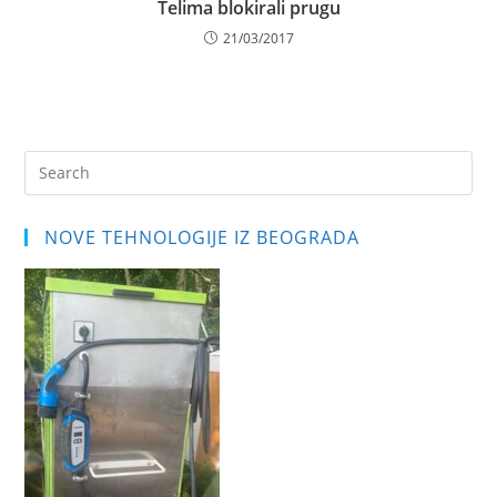
Telima blokirali prugu
21/03/2017
Pre
Es
to
NOVE TEHNOLOGIJE IZ BEOGRADA
clo
the
sea
pan