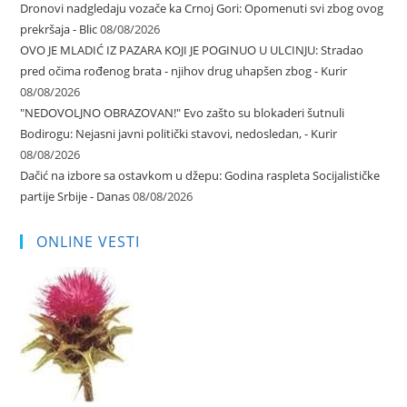
Dronovi nadgledaju vozače ka Crnoj Gori: Opomenuti svi zbog ovog
prekršaja - Blic
08/08/2026
OVO JE MLADIĆ IZ PAZARA KOJI JE POGINUO U ULCINJU: Stradao
pred očima rođenog brata - njihov drug uhapšen zbog - Kurir
08/08/2026
"NEDOVOLJNO OBRAZOVAN!" Evo zašto su blokaderi šutnuli
Bodirogu: Nejasni javni politički stavovi, nedosledan, - Kurir
08/08/2026
Dačić na izbore sa ostavkom u džepu: Godina raspleta Socijalističke
partije Srbije - Danas
08/08/2026
ONLINE VESTI