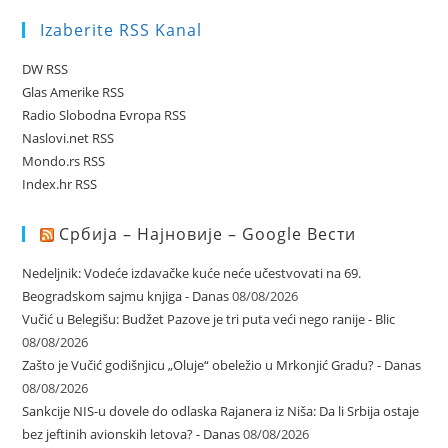
Izaberite RSS Kanal
DW RSS
Glas Amerike RSS
Radio Slobodna Evropa RSS
Naslovi.net RSS
Mondo.rs RSS
Index.hr RSS
Србија – Најновије – Google Вести
Nedeljnik: Vodeće izdavačke kuće neće učestvovati na 69.
Beogradskom sajmu knjiga - Danas
08/08/2026
Vučić u Belegišu: Budžet Pazove je tri puta veći nego ranije - Blic
08/08/2026
Zašto je Vučić godišnjicu „Oluje“ obeležio u Mrkonjić Gradu? - Danas
08/08/2026
Sankcije NIS-u dovele do odlaska Rajanera iz Niša: Da li Srbija ostaje
bez jeftinih avionskih letova? - Danas
08/08/2026