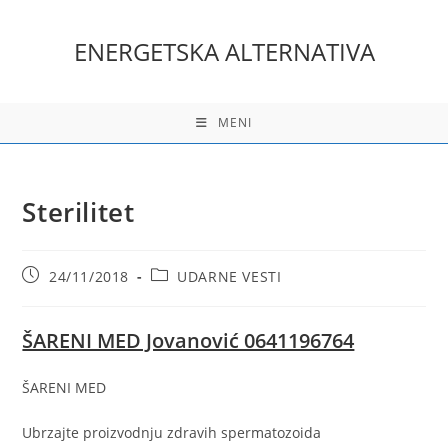
Skip
to
ENERGETSKA ALTERNATIVA
content
MENI
Sterilitet
Post
Post
24/11/2018
UDARNE VESTI
published:
category:
ŠARENI MED Jovanović 0641196764
ŠARENI MED
Ubrzajte proizvodnju zdravih spermatozoida