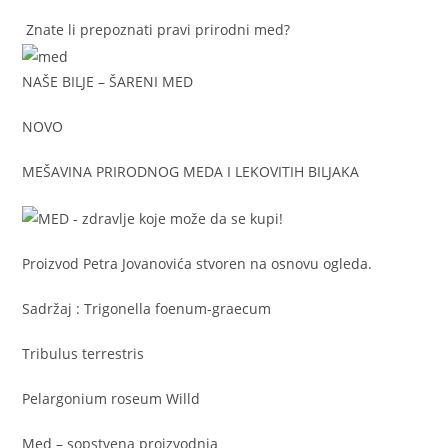
Znate li prepoznati pravi prirodni med?
NAŠE BILJE – ŠARENI MED
NOVO
MEŠAVINA PRIRODNOG MEDA I LEKOVITIH BILJAKA
Proizvod Petra Jovanovića stvoren na osnovu ogleda.
Sadržaj : Trigonella foenum-graecum
Tribulus terrestris
Pelargonium roseum Willd
Med – sopstvena proizvodnja