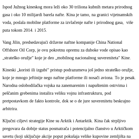
Ispod Južnog kineskog mora leži oko 30 triliona kubnih metara prirodnog
gasa i oko 10 milijardi barela nafte. Kina je tamo, na granici vijetnamskih
voda, poslala mobilne platforme za izvlačenje nafte i prirodnog gasa, više
puta tokom 2014. i 2015.
Vang Jilin, predsedavajući državne naftne kompanije China National
Offshore Oil Corp, je ovu pokretnu opremu za duboke vode opisao kao
„strateško oružje“ koje je deo „mobilnog nacionalnog suvereniteta“ Kine.
Kineski „koristi ili izgubi“ pristup podrazumeva još jedno strateško oružje,
koje je mnogo jeftinije nego naftne platforme ili nosači aviona. To je pesak.
Narodna oslobodilačka vojska na zanemarenim i napuštenim ostrvima i
peščanim grebenima instalira veliku vojnu infrastrukturu, pod
pretpostavkom de fakto kontrole, dok se o de jure suverenitetu beskrajno
arbitrira.
Ključni ciljevi strategije Kine su Arktik i Antarktik. Kina čak strpljivo
pregovara da dobije status posmatrača i potencijalno članstvo u Arktičkom
savetu (koji uključuje akcije poput pokušaja velike kupovine zemljišta na