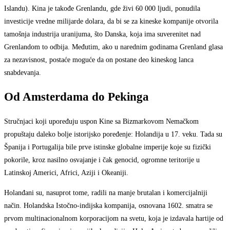
Islandu). Kina je takođe Grenlandu, gde živi 60 000 ljudi, ponudila
investicije vredne milijarde dolara, da bi se za kineske kompanije otvorila
tamošnja industrija uranijuma, što Danska, koja ima suverenitet nad
Grenlandom to odbija. Međutim, ako u narednim godinama Grenland glasa
za nezavisnost, postaće moguće da on postane deo kineskog lanca
snabdevanja.
Od Amsterdama do Pekinga
Stručnjaci koji upoređuju uspon Kine sa Bizmarkovom Nemačkom
propuštaju daleko bolje istorijsko poređenje: Holandija u 17. veku. Tada su
Španija i Portugalija bile prve istinske globalne imperije koje su fizički
pokorile, kroz nasilno osvajanje i čak genocid, ogromne teritorije u
Latinskoj Americi, Africi, Aziji i Okeaniji.
Holanđani su, nasuprot tome, radili na manje brutalan i komercijalniji
način. Holandska Istočno-indijska kompanija, osnovana 1602. smatra se
prvom multinacionalnom korporacijom na svetu, koja je izdavala hartije od