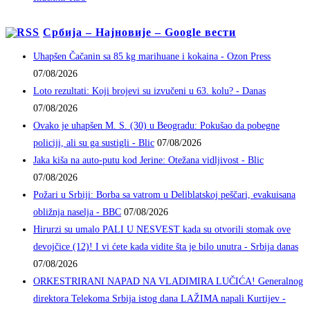
Србија – Најновије – Google вести
Uhapšen Čačanin sa 85 kg marihuane i kokaina - Ozon Press
07/08/2026
Loto rezultati: Koji brojevi su izvučeni u 63. kolu? - Danas
07/08/2026
Ovako je uhapšen M. S. (30) u Beogradu: Pokušao da pobegne
policiji, ali su ga sustigli - Blic
07/08/2026
Jaka kiša na auto-putu kod Jerine: Otežana vidljivost - Blic
07/08/2026
Požari u Srbiji: Borba sa vatrom u Deliblatskoj peščari, evakuisana
obližnja naselja - BBC
07/08/2026
Hirurzi su umalo PALI U NESVEST kada su otvorili stomak ove
devojčice (12)! I vi ćete kada vidite šta je bilo unutra - Srbija danas
07/08/2026
ORKESTRIRANI NAPAD NA VLADIMIRA LUČIĆA! Generalnog
direktora Telekoma Srbija istog dana LAŽIMA napali Kurtijev -