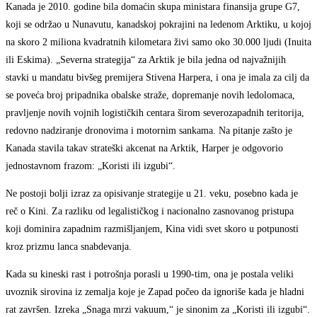
Kanada je 2010. godine bila domaćin skupa ministara finansija grupe G7,
koji se održao u Nunavutu, kanadskoj pokrajini na ledenom Arktiku, u kojoj
na skoro 2 miliona kvadratnih kilometara živi samo oko 30.000 ljudi (Inuita
ili Eskima). „Severna strategija“ za Arktik je bila jedna od najvažnijih
stavki u mandatu bivšeg premijera Stivena Harpera, i ona je imala za cilj da
se poveća broj pripadnika obalske straže, dopremanje novih ledolomaca,
pravljenje novih vojnih logističkih centara širom severozapadnih teritorija,
redovno nadziranje dronovima i motornim sankama. Na pitanje zašto je
Kanada stavila takav strateški akcenat na Arktik, Harper je odgovorio
jednostavnom frazom: „Koristi ili izgubi“.
Ne postoji bolji izraz za opisivanje strategije u 21. veku, posebno kada je
reč o Kini. Za razliku od legalističkog i nacionalno zasnovanog pristupa
koji dominira zapadnim razmišljanjem, Kina vidi svet skoro u potpunosti
kroz prizmu lanca snabdevanja.
Kada su kineski rast i potrošnja porasli u 1990-tim, ona je postala veliki
uvoznik sirovina iz zemalja koje je Zapad počeo da ignoriše kada je hladni
rat završen. Izreka „Snaga mrzi vakuum,“ je sinonim za „Koristi ili izgubi“.