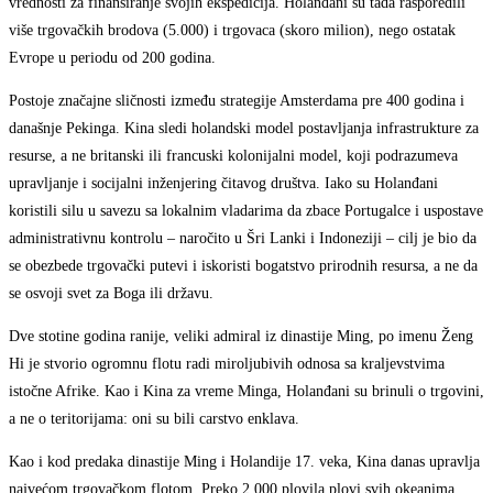
vrednosti za finansiranje svojih ekspedicija. Holanđani su tada rasporedili
više trgovačkih brodova (5.000) i trgovaca (skoro milion), nego ostatak
Evrope u periodu od 200 godina.
Postoje značajne sličnosti između strategije Amsterdama pre 400 godina i
današnje Pekinga. Kina sledi holandski model postavljanja infrastrukture za
resurse, a ne britanski ili francuski kolonijalni model, koji podrazumeva
upravljanje i socijalni inženjering čitavog društva. Iako su Holanđani
koristili silu u savezu sa lokalnim vladarima da zbace Portugalce i uspostave
administrativnu kontrolu – naročito u Šri Lanki i Indoneziji – cilj je bio da
se obezbede trgovački putevi i iskoristi bogatstvo prirodnih resursa, a ne da
se osvoji svet za Boga ili državu.
Dve stotine godina ranije, veliki admiral iz dinastije Ming, po imenu Ženg
Hi je stvorio ogromnu flotu radi miroljubivih odnosa sa kraljevstvima
istočne Afrike. Kao i Kina za vreme Minga, Holanđani su brinuli o trgovini,
a ne o teritorijama: oni su bili carstvo enklava.
Kao i kod predaka dinastije Ming i Holandije 17. veka, Kina danas upravlja
najvećom trgovačkom flotom. Preko 2.000 plovila plovi svih okeanima,