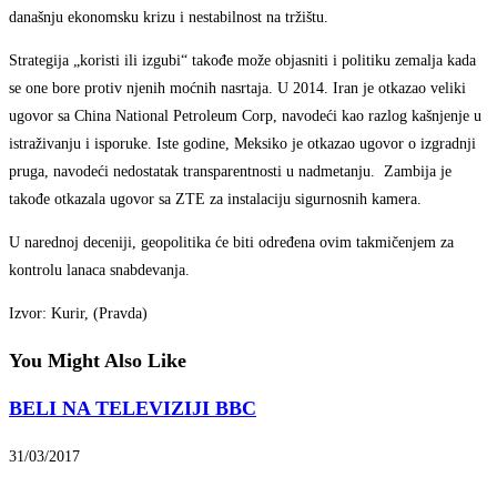
današnju ekonomsku krizu i nestabilnost na tržištu.
Strategija „koristi ili izgubi“ takođe može objasniti i politiku zemalja kada
se one bore protiv njenih moćnih nasrtaja. U 2014. Iran je otkazao veliki
ugovor sa China National Petroleum Corp, navodeći kao razlog kašnjenje u
istraživanju i isporuke. Iste godine, Meksiko je otkazao ugovor o izgradnji
pruga, navodeći nedostatak transparentnosti u nadmetanju. Zambija je
takođe otkazala ugovor sa ZTE za instalaciju sigurnosnih kamera.
U narednoj deceniji, geopolitika će biti određena ovim takmičenjem za
kontrolu lanaca snabdevanja.
Izvor: Kurir, (Pravda)
You Might Also Like
BELI NA TELEVIZIJI BBC
31/03/2017