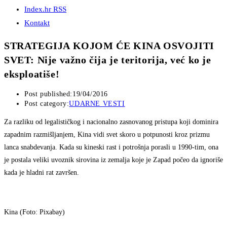
Index.hr RSS
Kontakt
STRATEGIJA KOJOM ĆE KINA OSVOJITI
SVET: Nije važno čija je teritorija, već ko je
eksploatiše!
Post published:
19/04/2016
Post category:
UDARNE VESTI
Za razliku od legalističkog i nacionalno zasnovanog pristupa koji dominira
zapadnim razmišljanjem, Kina vidi svet skoro u potpunosti kroz prizmu
lanca snabdevanja. Kada su kineski rast i potrošnja porasli u 1990-tim, ona
je postala veliki uvoznik sirovina iz zemalja koje je Zapad počeo da ignoriše
kada je hladni rat završen.
Kina (Foto: Pixabay)