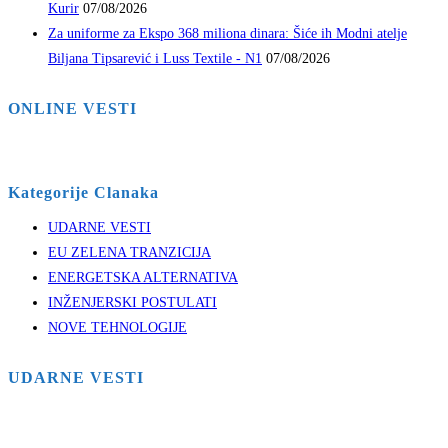
Kurir
07/08/2026
Za uniforme za Ekspo 368 miliona dinara: Šiće ih Modni atelje
Biljana Tipsarević i Luss Textile - N1
07/08/2026
ONLINE VESTI
Kategorije Clanaka
UDARNE VESTI
EU ZELENA TRANZICIJA
ENERGETSKA ALTERNATIVA
INŽENJERSKI POSTULATI
NOVE TEHNOLOGIJE
UDARNE VESTI