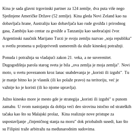
Kina je sada glavni trgovinski partner za 124 zemlje, dva puta više nego
Sjedinjene Američke Države (52 zemlje). Kina gleda Novi Zeland kao na
dobavljača hrane, Australiju kao dobavljača kao rude gvožđa i prirodnog
gasa, Zambiju kao centar za gvožđe a Tanzaniju kao saobraćajni čvor.
Argentinski naučnik Marijano Turzi je svoju zemlju nazvao „soja republika“
u svetlu promena u poljoprivredi usmerenih da služe kineskoj potražnji.
Ponuda i potražnja su vladajući zakon 21. veka, a ne suverenitet.
Dugogodišnja parola starog sveta je bila „ova zemlja je moja zemlja“. Novi
moto, u svetu povezanom kroz lanac snabdevanja je „koristi ili izgubi“. Tu
je manje bitno ko je vlasnik (ili ko polaže pravo) na teritoriju, već je
važnije ko je koristi (ili ko njome upravlja).
Južno kinesko more je mesto gde je strategija „koristi ili izgubi“ u punom
zamahu. U svom nastojanju da dobija veći deo sirovina istočno od strateških
tačaka kao što su Malajski prolaz, Kina realizuje nove pristupe za
uspostavljanje „činjeničnog stanja na moru“ dok priobalnih susedi, kao što
su Filipini traže arbitražu na međunarodnim sudovima.