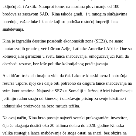
uključujući i Arktik. Nasuprot tome, na morima plovi manje od 100
brodova za zastavom SAD. Kina takođe gradi, i u mnogim slučajevima
poseduje, važne luke i kanale koji su podrška rastućoj imperiji lanca
snabdevanja.
Kina je izgradila desetine posebnih ekonomskih zona (SEZs), ne samo
unutar svojih granica, već i širom Azije, Latinske Amerike i Afrike. One su
komercijalni garnizoni u svetu lanca snabdevanja, omogućavajući Kini da
obezbedi resurse, bez loše politike kolonijalnog potčinjavanja.
Analitičari treba da imaju u vidu da čak i ako se kineski uvoz i potrošnja
resursa uspore, njoj će i dalje biti potrebno da osigura lance snabdevanja na
svim kontinentima. Najnovije SEZs u Somaliji u Južnoj Africi iskorištavaju
jeftiniju radnu snagu od kineske, i olakšavaju pristup za svoje tekstilne i
industrijske proizvode na brzo rastuća tržišta.
Na ovaj način, Kina brzo postaje najveći svetski prekogranični investitor,
čija če ulaganja dostići oko 20 triliona dolara do 2020. godine Kineska
velika strategija lanca snabdevanja će stoga ostati na snazi, bez obzira na