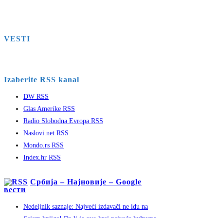
VESTI
Izaberite RSS kanal
DW RSS
Glas Amerike RSS
Radio Slobodna Evropa RSS
Naslovi.net RSS
Mondo.rs RSS
Index.hr RSS
Србија – Најновије – Google
вести
Nedeljnik saznaje: Najveći izdavači ne idu na