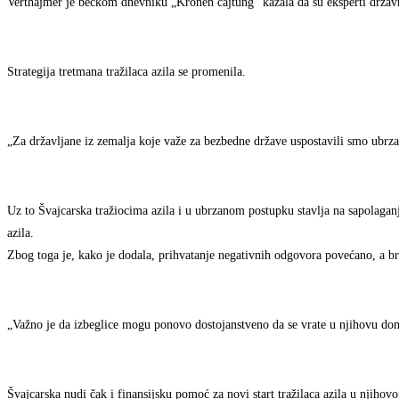
Verthajmer je bečkom dnevniku „Kronen cajtung“ kazala da su eksperti državn
Strategija tretmana tražilaca azila se promenila.
„Za državljane iz zemalja koje važe za bezbedne države uspostavili smo ubrzan
Uz to Švajcarska tražiocima azila i u ubrzanom postupku stavlja na sapolaganj
azila.
Zbog toga je, kako je dodala, prihvatanje negativnih odgovora povećano, a bro
„Važno je da izbeglice mogu ponovo dostojanstveno da se vrate u njihovu domo
Švajcarska nudi čak i finansijsku pomoć za novi start tražilaca azila u njihov