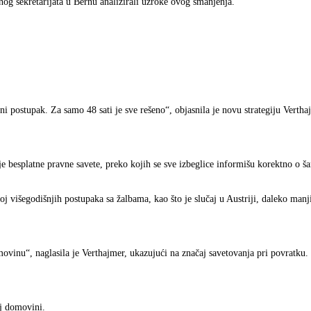
og sekretarijata u Bernu analizirali uzroke ovog smanjenja.
i postupak. Za samo 48 sati je sve rešeno“, objasnila je novu strategiju Vertha
e besplatne pravne savete, preko kojih se sve izbeglice informišu korektno o š
j višegodišnjih postupaka sa žalbama, kao što je slučaj u Austriji, daleko manj
vinu“, naglasila je Verthajmer, ukazujući na značaj savetovanja pri povratku.
oj domovini.