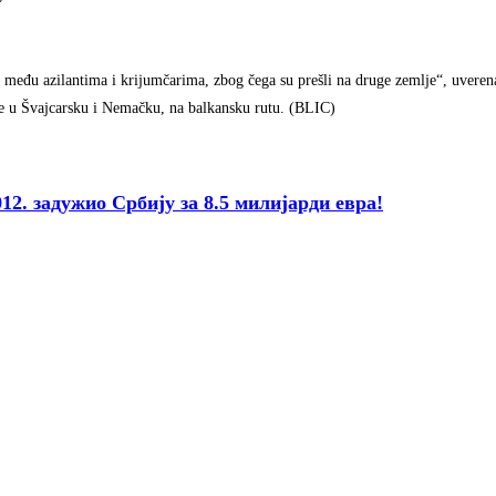
a među azilantima i krijumčarima, zbog čega su prešli na druge zemlje“, uveren
ije u Švajcarsku i Nemačku, na balkansku rutu. (BLIC)
задужио Србију за 8.5 милијарди евра!