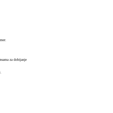
jmer.
ansama za dobijanje
i.