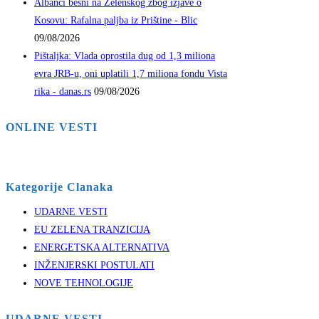
Albanci besni na Zelenskog zbog izjave o
Kosovu: Rafalna paljba iz Prištine - Blic
09/08/2026
Pištaljka: Vlada oprostila dug od 1,3 miliona
evra JRB-u, oni uplatili 1,7 miliona fondu Vista
rika - danas.rs
09/08/2026
ONLINE VESTI
Kategorije Clanaka
UDARNE VESTI
EU ZELENA TRANZICIJA
ENERGETSKA ALTERNATIVA
INŽENJERSKI POSTULATI
NOVE TEHNOLOGIJE
UDARNE VESTI