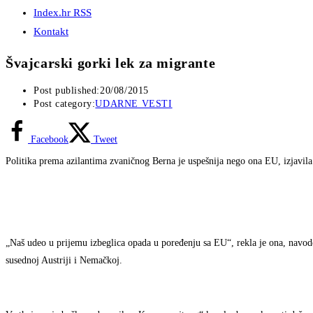
Index.hr RSS
Kontakt
Švajcarski gorki lek za migrante
Post published:
20/08/2015
Post category:
UDARNE VESTI
Facebook
Tweet
Politika prema azilantima zvaničnog Berna je uspešnija nego ona EU, izjavila
„Naš udeo u prijemu izbeglica opada u poređenju sa EU“, rekla je ona, navodeć
susednoj Austriji i Nemačkoj.