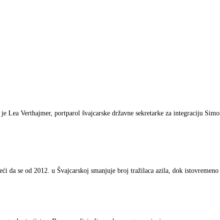
 je Lea Verthajmer, portparol švajcarske državne sekretarke za integraciju Si
i da se od 2012. u Švajcarskoj smanjuje broj tražilaca azila, dok istovremeno 