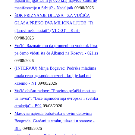
Sajam knjiga! Da li je ovo kraj najveće kulturne
manifestacije u Srbiji? - Nedeljnik
09/08/2026
ŠOK PRIZNANJE ĐILASA - ZA VUČIĆA
GLASA PREKO DVA MILIONA LJUDI! "Ti
glasovi neće nestati" (VIDEO) - Kurir
09/08/2026
Vučić: Razmatramo da promenimo vodotok Ibra,
pa ćemo videti šta će Albanci na Kosovu - 021.rs
09/08/2026
(INTERVJU) Minja Bogavac: Podrška mladima
imala cenu, gospodo cenzori - kraj je kad mi
kažemo - N1
09/08/2026
Vučić obišao radove: "Pravimo pešački most na
tri nivoa"; "Biće najmodernija evropska i svetska
atrakcija" - B92
09/08/2026
Masovna najezda bubašvaba u ovim delovima
Beograda: Građani u strahu, ulaze i u stanove -
Blic
09/08/2026