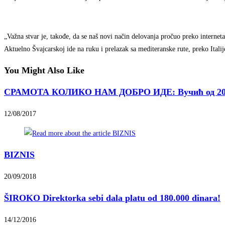
„Važna stvar je, takođe, da se naš novi način delovanja pročuo preko internet
Aktuelno Švajcarskoj ide na ruku i prelazak sa mediteranske rute, preko Ital
You Might Also Like
СРАМОТА КОЛИКО НАМ ДОБРО ИДЕ: Вучић од 2012. 
12/08/2017
BIZNIS
20/09/2018
ŠIROKO Direktorka sebi dala platu od 180.000 dinara!
14/12/2016