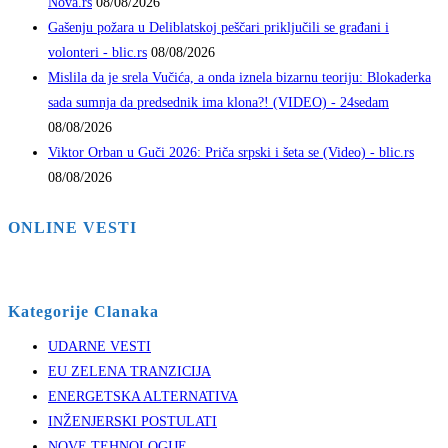
Nova.rs
08/08/2026
Gašenju požara u Deliblatskoj peščari priključili se građani i
volonteri - blic.rs
08/08/2026
Mislila da je srela Vučića, a onda iznela bizarnu teoriju: Blokaderka
sada sumnja da predsednik ima klona?! (VIDEO) - 24sedam
08/08/2026
Viktor Orban u Guči 2026: Priča srpski i šeta se (Video) - blic.rs
08/08/2026
ONLINE VESTI
Kategorije Clanaka
UDARNE VESTI
EU ZELENA TRANZICIJA
ENERGETSKA ALTERNATIVA
INŽENJERSKI POSTULATI
NOVE TEHNOLOGIJE