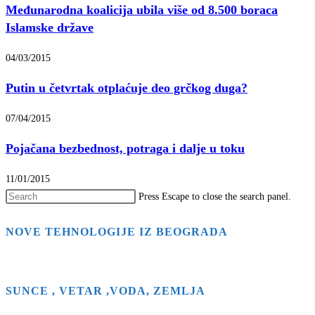
Međunarodna koalicija ubila više od 8.500 boraca
Islamske države
04/03/2015
Putin u četvrtak otplaćuje deo grčkog duga?
07/04/2015
Pojačana bezbednost, potraga i dalje u toku
11/01/2015
Press Escape to close the search panel.
NOVE TEHNOLOGIJE IZ BEOGRADA
SUNCE , VETAR ,VODA, ZEMLJA