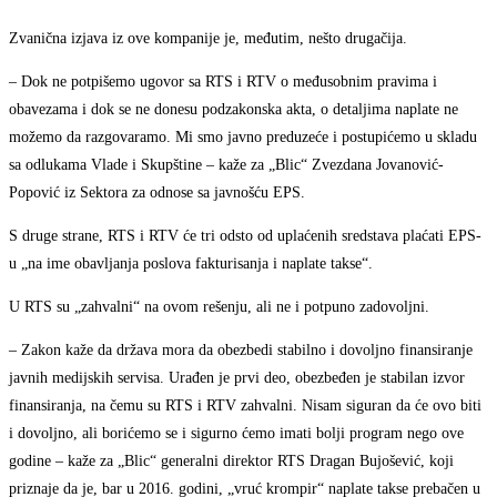
Zvanična izjava iz ove kompanije je, međutim, nešto drugačija.
– Dok ne potpišemo ugovor sa RTS i RTV o međusobnim pravima i
obavezama i dok se ne donesu podzakonska akta, o detaljima naplate ne
možemo da razgovaramo. Mi smo javno preduzeće i postupićemo u skladu
sa odlukama Vlade i Skupštine – kaže za „Blic“ Zvezdana Jovanović-
Popović iz Sektora za odnose sa javnošću EPS.
S druge strane, RTS i RTV će tri odsto od uplaćenih sredstava plaćati EPS-
u „na ime obavljanja poslova fakturisanja i naplate takse“.
U RTS su „zahvalni“ na ovom rešenju, ali ne i potpuno zadovoljni.
– Zakon kaže da država mora da obezbedi stabilno i dovoljno finansiranje
javnih medijskih servisa. Urađen je prvi deo, obezbeđen je stabilan izvor
finansiranja, na čemu su RTS i RTV zahvalni. Nisam siguran da će ovo biti
i dovoljno, ali borićemo se i sigurno ćemo imati bolji program nego ove
godine – kaže za „Blic“ generalni direktor RTS Dragan Bujošević, koji
priznaje da je, bar u 2016. godini, „vruć krompir“ naplate takse prebačen u