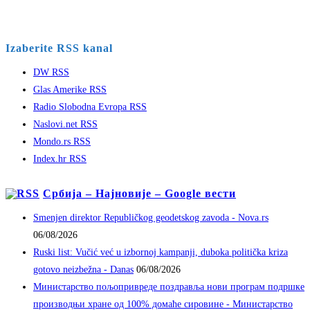
Izaberite RSS kanal
DW RSS
Glas Amerike RSS
Radio Slobodna Evropa RSS
Naslovi.net RSS
Mondo.rs RSS
Index.hr RSS
Србија – Најновије – Google вести
Smenjen direktor Republičkog geodetskog zavoda - Nova.rs
06/08/2026
Ruski list: Vučić već u izbornoj kampanji, duboka politička kriza
gotovo neizbežna - Danas
06/08/2026
Министарство пољопривреде поздравља нови програм подршке
производњи хране од 100% домаће сировине - Министарство