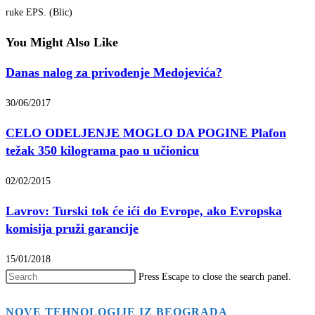
ruke EPS. (Blic)
You Might Also Like
Danas nalog za privođenje Medojevića?
30/06/2017
CELO ODELJENJE MOGLO DA POGINE Plafon
težak 350 kilograma pao u učionicu
02/02/2015
Lavrov: Turski tok će ići do Evrope, ako Evropska
komisija pruži garancije
15/01/2018
Press Escape to close the search panel.
NOVE TEHNOLOGIJE IZ BEOGRADA