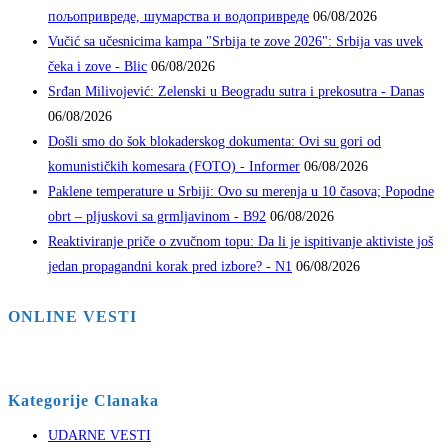
пољопривреде, шумарства и водопривреде
06/08/2026
Vučić sa učesnicima kampa "Srbija te zove 2026": Srbija vas uvek
čeka i zove - Blic
06/08/2026
Srđan Milivojević: Zelenski u Beogradu sutra i prekosutra - Danas
06/08/2026
Došli smo do šok blokaderskog dokumenta: Ovi su gori od
komunističkih komesara (FOTO) - Informer
06/08/2026
Paklene temperature u Srbiji: Ovo su merenja u 10 časova; Popodne
obrt – pljuskovi sa grmljavinom - B92
06/08/2026
Reaktiviranje priče o zvučnom topu: Da li je ispitivanje aktiviste još
jedan propagandni korak pred izbore? - N1
06/08/2026
ONLINE VESTI
Kategorije Clanaka
UDARNE VESTI