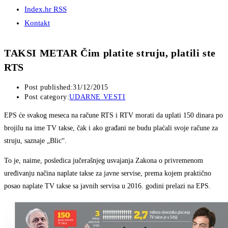
Index.hr RSS
Kontakt
TAKSI METAR Čim platite struju, platili ste
RTS
Post published:
31/12/2015
Post category:
UDARNE VESTI
EPS će svakog meseca na račune RTS i RTV morati da uplati 150 dinara po
brojilu na ime TV takse, čak i ako građani ne budu plaćali svoje račune za
struju, saznaje „Blic“.
To je, naime, posledica jučerašnjeg usvajanja Zakona o privremenom
uređivanju načina naplate takse za javne servise, prema kojem praktično
posao naplate TV takse sa javnih servisa u 2016. godini prelazi na EPS.