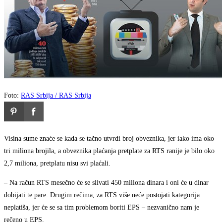
Foto:
RAS Srbija / RAS Srbija
Visina sume znaće se kada se tačno utvrdi broj obveznika, jer iako ima oko
tri miliona brojila, a obveznika plaćanja pretplate za RTS ranije je bilo oko
2,7 miliona, pretplatu nisu svi plaćali.
– Na račun RTS mesečno će se slivati 450 miliona dinara i oni će u dinar
dobijati te pare. Drugim rečima, za RTS više neće postojati kategorija
neplatiša, jer će se sa tim problemom boriti EPS – nezvanično nam je
rečeno u EPS.