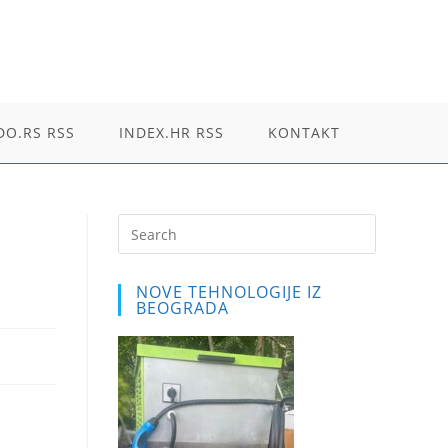
O.RS RSS
INDEX.HR RSS
KONTAKT
Press
Escape
to
NOVE TEHNOLOGIJE IZ
close
BEOGRADA
the
search
panel.