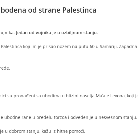
 ubodena od strane Palestinca
jnika. Jedan od vojnika je u ozbiljnom stanju.
Palestinca koji im je prišao nožem na putu 60 u Samariji, Zapadna
rede.
i su pronađeni sa ubodima u blizini naselja Ma’ale Levona, koji j
o je ubodne rane u predelu torzoa i odveden je u nesvesnom stanju.
 je u dobrom stanju, kažu iz hitne pomoći.