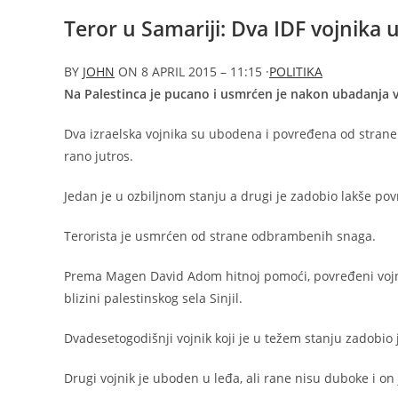
Teror u Samariji: Dva IDF vojnika
BY
JOHN
ON
8 APRIL 2015 – 11:15
·
POLITIKA
Na Palestinca je pucano i usmrćen je nakon ubadanja vo
Dva izraelska vojnika su ubodena i povređena od strane 
rano jutros.
Jedan je u ozbiljnom stanju a drugi je zadobio lakše pov
Terorista je usmrćen od strane odbrambenih snaga.
Prema Magen David Adom hitnoj pomoći, povređeni vojnic
blizini palestinskog sela Sinjil.
Dvadesetogodišnji vojnik koji je u težem stanju zadobi
Drugi vojnik je uboden u leđa, ali rane nisu duboke i on