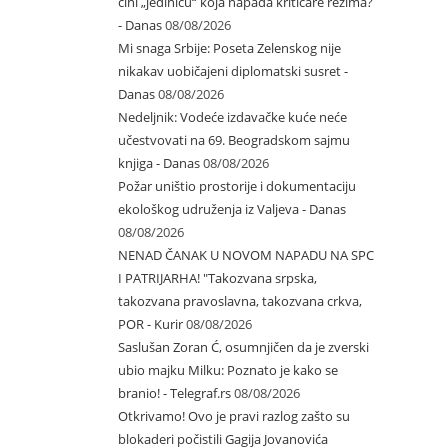
čini „jedinicu“ koja napada kritičare režima?
- Danas
08/08/2026
Mi snaga Srbije: Poseta Zelenskog nije
nikakav uobičajeni diplomatski susret -
Danas
08/08/2026
Nedeljnik: Vodeće izdavačke kuće neće
učestvovati na 69. Beogradskom sajmu
knjiga - Danas
08/08/2026
Požar uništio prostorije i dokumentaciju
ekološkog udruženja iz Valjeva - Danas
08/08/2026
NENAD ČANAK U NOVOM NAPADU NA SPC
I PATRIJARHA! "Takozvana srpska,
takozvana pravoslavna, takozvana crkva,
POR - Kurir
08/08/2026
Saslušan Zoran Ć, osumnjičen da je zverski
ubio majku Milku: Poznato je kako se
branio! - Telegraf.rs
08/08/2026
Otkrivamo! Ovo je pravi razlog zašto su
blokaderi počistili Gagija Jovanovića