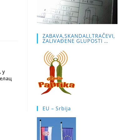
ZABAVA,SKANDALI,TRAČEVI,
ZALIVAĐENE GLUPOSTI …
 у
аелац
EU – Srbija