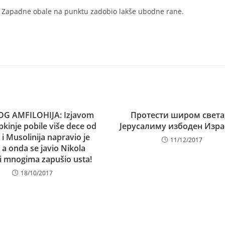
u Zapadne obale na punktu zadobio lakše ubodne rane.
OG AMFILOHIJA: Izjavom
Протести широм света,
pkinje pobile više dece od
Јерусалиму избоден Изр
 i Musolinija napravio je
11/12/2017
 a onda se javio Nikola
 i mnogima zapušio usta!
18/10/2017