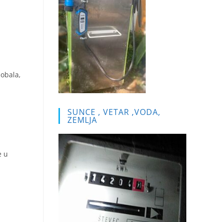
 obala,
SUNCE , VETAR ,VODA,
ZEMLJA
e u