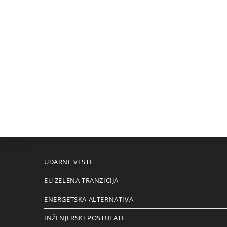
UDARNE VESTI
EU ZELENA TRANZICIJA
ENERGETSKA ALTERNATIVA
INŽENJERSKI POSTULATI