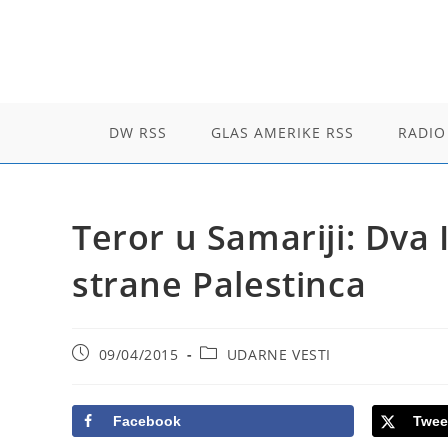
Skip
to
content
DW RSS
GLAS AMERIKE RSS
RADIO
Teror u Samariji: Dva
strane Palestinca
Post
Post
09/04/2015
UDARNE VESTI
published:
category:
Facebook
Twee