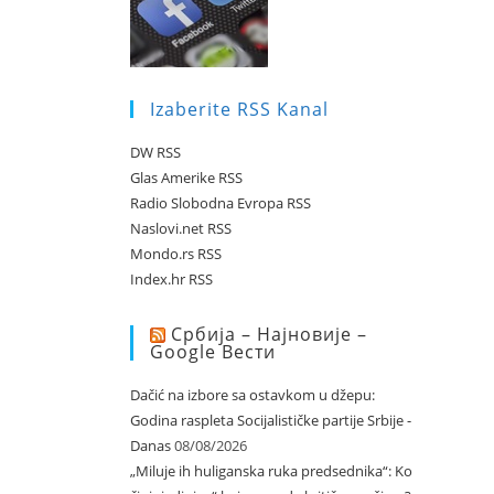
Izaberite RSS Kanal
DW RSS
Glas Amerike RSS
Radio Slobodna Evropa RSS
Naslovi.net RSS
Mondo.rs RSS
Index.hr RSS
Србија – Најновије –
Google Вести
Dačić na izbore sa ostavkom u džepu:
Godina raspleta Socijalističke partije Srbije -
Danas
08/08/2026
„Miluje ih huliganska ruka predsednika“: Ko