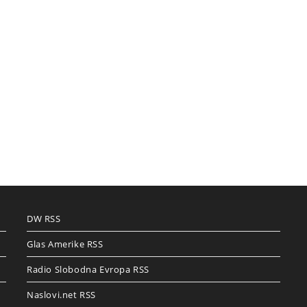
DW RSS
Glas Amerike RSS
Radio Slobodna Evropa RSS
Naslovi.net RSS