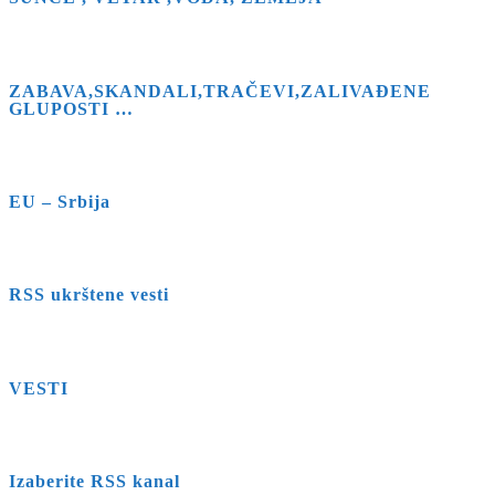
ZABAVA,SKANDALI,TRAČEVI,ZALIVAĐENE
GLUPOSTI …
EU – Srbija
RSS ukrštene vesti
VESTI
Izaberite RSS kanal