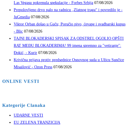
Las Vegasu pokrenula spekulacije - Forbes Srbija
07/08/2026
Prepolovljeno drvo palo na radnicu „Zlatnog traga“ i povredilo je -
JuGmedia
07/08/2026
Viktor Orban došao u Guču; Poručio pivo, ćevape i svadbarski kupus
- Blic
07/08/2026
TAJNI BLOKADERSKI SPISAK ZA ODSTREL OGOLIO OPŠTI
RAT MEĐU BLOKADERIMA! 99 imena spremno za "vetiranje":
Đokić, - Kurir
07/08/2026
Krivična prijava protiv predsednice Osnovnog suda u Užicu Sunčice
Misailović - Ozon Press
07/08/2026
ONLINE VESTI
Kategorije Clanaka
UDARNE VESTI
EU ZELENA TRANZICIJA