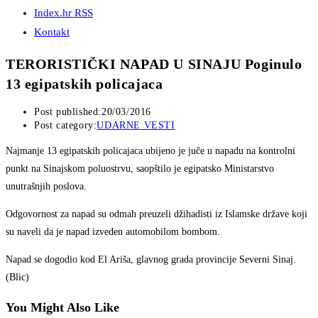
Index.hr RSS
Kontakt
TERORISTIČKI NAPAD U SINAJU Poginulo
13 egipatskih policajaca
Post published:
20/03/2016
Post category:
UDARNE VESTI
Najmanje 13 egipatskih policajaca ubijeno je juče u napadu na kontrolni
punkt na Sinajskom poluostrvu, saopštilo je egipatsko Ministarstvo
unutrašnjih poslova.
Odgovornost za napad su odmah preuzeli džihadisti iz Islamske države koji
su naveli da je napad izveden automobilom bombom.
Napad se dogodio kod El Ariša, glavnog grada provincije Severni Sinaj.
(Blic)
You Might Also Like