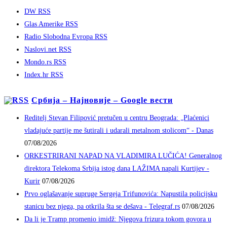
DW RSS
Glas Amerike RSS
Radio Slobodna Evropa RSS
Naslovi.net RSS
Mondo.rs RSS
Index.hr RSS
Србија – Најновије – Google вести
Reditelj Stevan Filipović pretučen u centru Beograda: „Plaćenici
vladajuće partije me šutirali i udarali metalnom stolicom“ - Danas
07/08/2026
ORKESTRIRANI NAPAD NA VLADIMIRA LUČIĆA! Generalnog
direktora Telekoma Srbija istog dana LAŽIMA napali Kurtijev -
Kurir
07/08/2026
Prvo oglašavanje supruge Sergeja Trifunovića: Napustila policijsku
stanicu bez njega, pa otkrila šta se dešava - Telegraf.rs
07/08/2026
Da li je Tramp promenio imidž: Njegova frizura tokom govora u