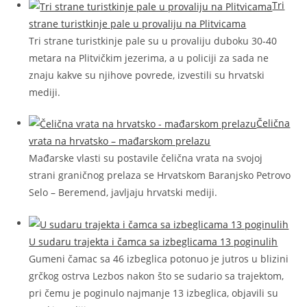
Tri
strane turistkinje pale u provaliju na Plitvicama
Tri strane turistkinje pale su u provaliju duboku 30-40
metara na Plitvičkim jezerima, a u policiji za sada ne
znaju kakve su njihove povrede, izvestili su hrvatski
mediji.
Čelična
vrata na hrvatsko – mađarskom prelazu
Mađarske vlasti su postavile čelična vrata na svojoj
strani graničnog prelaza se Hrvatskom Baranjsko Petrovo
Selo – Beremend, javljaju hrvatski mediji.
U sudaru trajekta i čamca sa izbeglicama 13 poginulih
Gumeni čamac sa 46 izbeglica potonuo je jutros u blizini
grčkog ostrva Lezbos nakon što se sudario sa trajektom,
pri čemu je poginulo najmanje 13 izbeglica, objavili su