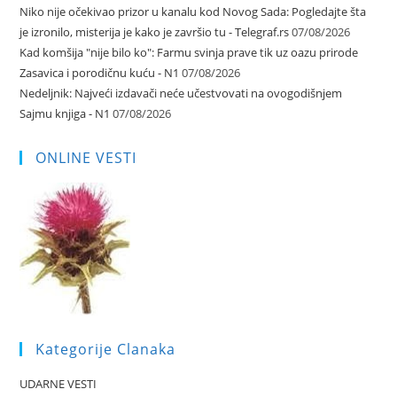
Niko nije očekivao prizor u kanalu kod Novog Sada: Pogledajte šta
je izronilo, misterija je kako je završio tu - Telegraf.rs
07/08/2026
Kad komšija "nije bilo ko": Farmu svinja prave tik uz oazu prirode
Zasavica i porodičnu kuću - N1
07/08/2026
Nedeljnik: Najveći izdavači neće učestvovati na ovogodišnjem
Sajmu knjiga - N1
07/08/2026
ONLINE VESTI
Kategorije Clanaka
UDARNE VESTI