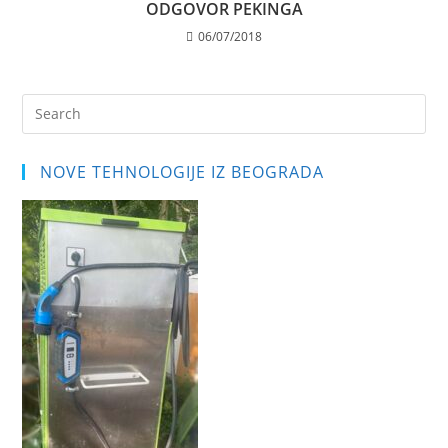
ODGOVOR PEKINGA
06/07/2018
Pre
Es
to
NOVE TEHNOLOGIJE IZ BEOGRADA
clo
the
sea
pan