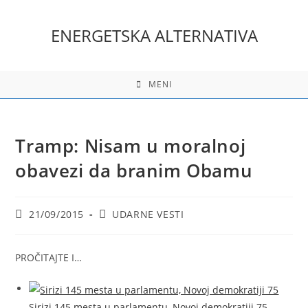
Skip
to
ENERGETSKA ALTERNATIVA
content
MENI
Tramp: Nisam u moralnoj
obavezi da branim Obamu
Post
Post
21/09/2015
UDARNE VESTI
published:
category:
PROČITAJTE I…
Sirizi 145 mesta u parlamentu, Novoj demokratiji 75