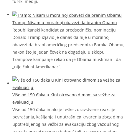
turski mediji.
Tramp: Nisam u moralnoj obavezi da branim Obamu
Republikanski kandidat za predsedničku nominaciju
Donald Tramp izjavio je danas da nije u moralnoj
obavezi da brani američkog predsednika Baraka Obamu,
nakon što je jedan čovek na događaju u sklopu
Trampove kampanje rekao da je Obama musliman i da
„nije čak ni Amerikanac“.
Više od 150 đaka u Kini otrovano dimom sa vežbe za
evakuaciju
Više od 150 đaka imalo je teške zdravstvene reakcije
povraćanja, kašljanja i unutrašnjeg krvarenja zbog dima
upotrebljenog na vežbi za evakuaciju zbog vazdušnog
napada organizovane u jedno školi u severozapadnoj