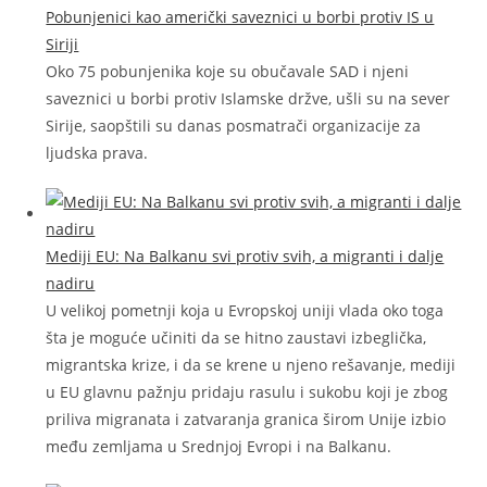
Pobunjenici kao američki saveznici u borbi protiv IS u
Siriji
Oko 75 pobunjenika koje su obučavale SAD i njeni
saveznici u borbi protiv Islamske držve, ušli su na sever
Sirije, saopštili su danas posmatrači organizacije za
ljudska prava.
Mediji EU: Na Balkanu svi protiv svih, a migranti i dalje
nadiru
U velikoj pometnji koja u Evropskoj uniji vlada oko toga
šta je moguće učiniti da se hitno zaustavi izbeglička,
migrantska krize, i da se krene u njeno rešavanje, mediji
u EU glavnu pažnju pridaju rasulu i sukobu koji je zbog
priliva migranata i zatvaranja granica širom Unije izbio
među zemljama u Srednjoj Evropi i na Balkanu.