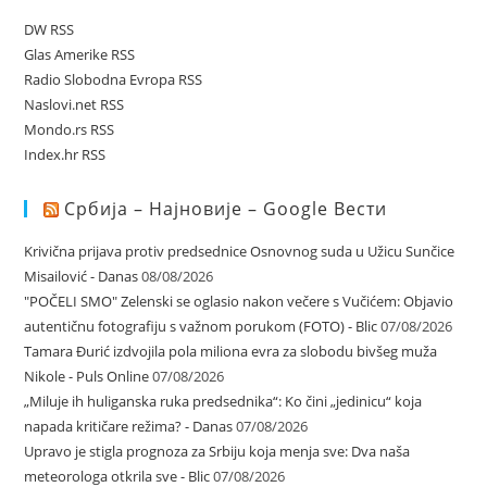
DW RSS
Glas Amerike RSS
Radio Slobodna Evropa RSS
Naslovi.net RSS
Mondo.rs RSS
Index.hr RSS
Србија – Најновије – Google Вести
Krivična prijava protiv predsednice Osnovnog suda u Užicu Sunčice
Misailović - Danas
08/08/2026
"POČELI SMO" Zelenski se oglasio nakon večere s Vučićem: Objavio
autentičnu fotografiju s važnom porukom (FOTO) - Blic
07/08/2026
Tamara Đurić izdvojila pola miliona evra za slobodu bivšeg muža
Nikole - Puls Online
07/08/2026
„Miluje ih huliganska ruka predsednika“: Ko čini „jedinicu“ koja
napada kritičare režima? - Danas
07/08/2026
Upravo je stigla prognoza za Srbiju koja menja sve: Dva naša
meteorologa otkrila sve - Blic
07/08/2026