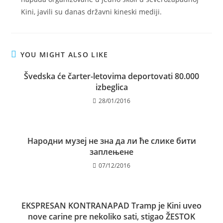
Kini, javili su danas državni kineski mediji.
YOU MIGHT ALSO LIKE
Švedska će čarter-letovima deportovati 80.000
izbeglica
28/01/2016
Народни музеј не зна да ли ће слике бити
заплењене
07/12/2016
EKSPRESAN KONTRANAPAD Tramp je Kini uveo
nove carine pre nekoliko sati, stigao ŽESTOK