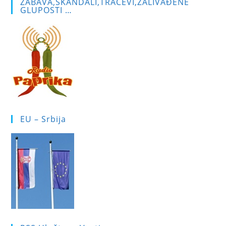
ZABAVA,SKANDALI,TRAČEVI,ZALIVAĐENE
GLUPOSTI …
EU – Srbija