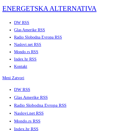
Skip
ENERGETSKA ALTERNATIVA
to
content
DW RSS
Glas Amerike RSS
Radio Slobodna Evropa RSS
Naslovi.net RSS
Mondo.rs RSS
Index.hr RSS
Kontakt
Meni
Zatvori
DW RSS
Glas Amerike RSS
Radio Slobodna Evropa RSS
Naslovi.net RSS
Mondo.rs RSS
Index.hr RSS