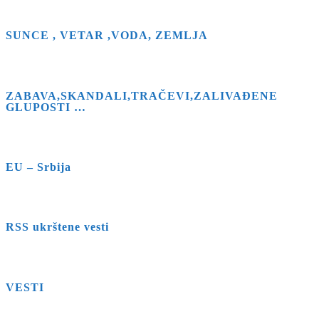
the
search
SUNCE , VETAR ,VODA, ZEMLJA
panel.
ZABAVA,SKANDALI,TRAČEVI,ZALIVAĐENE
GLUPOSTI …
EU – Srbija
RSS ukrštene vesti
VESTI