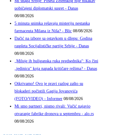
Mi snaga Srbije: Poseta Zelenskog nije nikakav
uobičajeni diplomatski susret - Danas
08/08/2026
5 minuta snimka rešavaju misteriju nestanka
farmaceuta Milana iz Niša? - Blic
08/08/2026
Dačić na izbore sa ostavkom u džepu: Godina
raspleta Socijalističke partije Srbije - Danas
08/08/2026
„Miluje ih huliganska ruka predsednika“: Ko čini
„jedinicu“ koja napada kritičare režima? - Danas
08/08/2026
Otkrivamo! Ovo je pravi razlog zašto su
blokaderi počistili Gagija Jovanovića
(FOTO/VIDEO) - Informer
08/08/2026
Mi smo partneri, nismo rivali: Vučić najavio
otvaranje fabrike dronova u septembru - alo.rs
08/08/2026