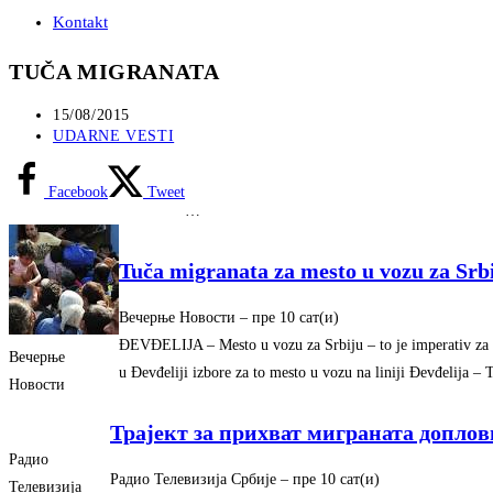
Kontakt
TUČA MIGRANATA
Post
15/08/2015
published:
Post
UDARNE VESTI
category:
Facebook
Tweet
…
Tuča migranata za mesto u vozu za Srbi
Вечерње Новости
–
‎пре 10 сат(и)‎
ĐEVĐELIJA – Mesto u vozu za Srbiju – to je imperativ za hil
Вечерње
u Đevđeliji izbore za to mesto u vozu na liniji Đevđelija – 
Новости
Трајект за прихват миграната доплов
Радио
Радио Телевизија Србије
–
‎пре 10 сат(и)‎
Телевизија