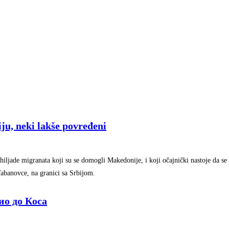
ju, neki lakše povređeni
jade migranata koji su se domogli Makedonije, i koji očajnički nastoje da se n
Tabanovce, na granici sa Srbijom.
ио до Коса