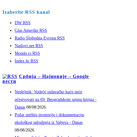
Izaberite RSS kanal
DW RSS
Glas Amerike RSS
Radio Slobodna Evropa RSS
Naslovi.net RSS
Mondo.rs RSS
Index.hr RSS
Србија – Најновије – Google
вести
Nedeljnik: Vodeće izdavačke kuće neće
učestvovati na 69. Beogradskom sajmu knjiga -
Danas
08/08/2026
Požar uništio prostorije i dokumentaciju
ekološkog udruženja iz Valjeva - Danas
08/08/2026