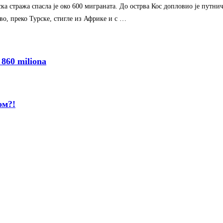
ска стража спасла је око 600 миграната. До острва Кос допловио је путнич
во, преко Турске, стигле из Африке и с …
 860 miliona
ом?!