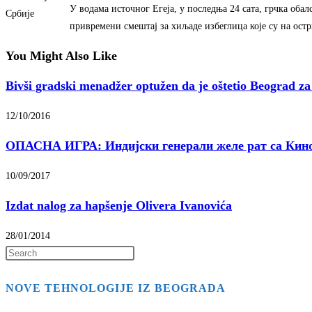
У водама источног Егеја, у последња 24 сата, грчка обал
Србије
привремени смештај за хиљаде избеглица које су на остр
You Might Also Like
Bivši gradski menadžer optužen da je oštetio Beograd za
12/10/2016
ОПАСНА ИГРА: Индијски генерали желе рат са Кин
10/09/2017
Izdat nalog za hapšenje Olivera Ivanovića
28/01/2014
Press
Escape
NOVE TEHNOLOGIJE IZ BEOGRADA
to
close