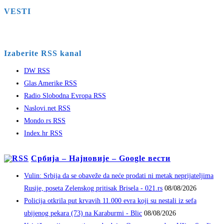
VESTI
Izaberite RSS kanal
DW RSS
Glas Amerike RSS
Radio Slobodna Evropa RSS
Naslovi.net RSS
Mondo.rs RSS
Index.hr RSS
Србија – Најновије – Google вести
Vulin: Srbija da se obaveže da neće prodati ni metak neprijateljima
Rusije, poseta Zelenskog pritisak Brisela - 021.rs
08/08/2026
Policija otkrila put krvavih 11.000 evra koji su nestali iz sefa
ubijenog pekara (73) na Karaburmi - Blic
08/08/2026