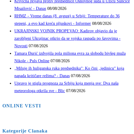
Krivična prijava protiv predsednice Osnovnog suda u Užicu Sunčice
Misailović - Danas
08/08/2026
RHMZ - Vreme danas (8. avgust) u Srbiji: Temperature do 36
stepeni, a evo kad kreću pljuskovi - Informer
08/08/2026
UKRAJINSKI VOJNIK PROPEVAO: Kadirov objavio da je
zarobljeni Ukrajinac otkrio da se vojska raspada po šavovima -
Novosti
07/08/2026
Tamara Đurić izdvojila pola miliona evra za slobodu bivšeg muža
Nikole - Puls Online
07/08/2026
„Miluje ih huliganska ruka predsednika“: Ko čini „jedinicu“ koja
napada kritičare režima? - Danas
07/08/2026
Upravo je stigla prognoza za Srbiju koja menja sve: Dva naša
meteorologa otkrila sve - Blic
07/08/2026
ONLINE VESTI
Kategorije Clanaka