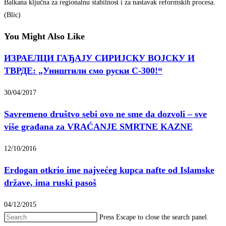
Balkana ključna za regionalnu stabilnost i za nastavak reformskih procesa.
(Blic)
You Might Also Like
ИЗРАЕЛЦИ ГАЂАЈУ СИРИЈСКУ ВОЈСКУ И
ТВРДЕ: „Уништили смо руски С-300!“
30/04/2017
Savremeno društvo sebi ovo ne sme da dozvoli – sve
više građana za VRAĆANJE SMRTNE KAZNE
12/10/2016
Erdogan otkrio ime najvećeg kupca nafte od Islamske
države, ima ruski pasoš
04/12/2015
Press Escape to close the search panel.