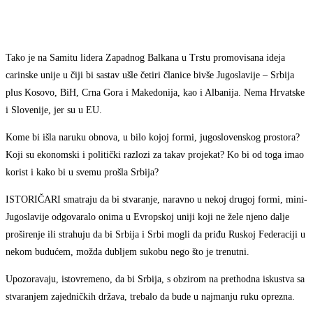
Tako je na Samitu lidera Zapadnog Balkana u Trstu promovisana ideja
carinske unije u čiji bi sastav ušle četiri članice bivše Jugoslavije – Srbija
plus Kosovo, BiH, Crna Gora i Makedonija, kao i Albanija. Nema Hrvatske
i Slovenije, jer su u EU.
Kome bi išla naruku obnova, u bilo kojoj formi, jugoslovenskog prostora?
Koji su ekonomski i politički razlozi za takav projekat? Ko bi od toga imao
korist i kako bi u svemu prošla Srbija?
ISTORIČARI smatraju da bi stvaranje, naravno u nekoj drugoj formi, mini-
Jugoslavije odgovaralo onima u Evropskoj uniji koji ne žele njeno dalje
proširenje ili strahuju da bi Srbija i Srbi mogli da priđu Ruskoj Federaciji u
nekom budućem, možda dubljem sukobu nego što je trenutni.
Upozoravaju, istovremeno, da bi Srbija, s obzirom na prethodna iskustva sa
stvaranjem zajedničkih država, trebalo da bude u najmanju ruku oprezna.