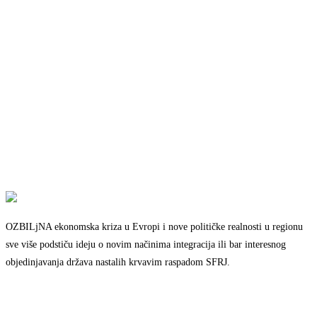
OZBILjNA ekonomska kriza u Evropi i nove političke realnosti u regionu
sve više podstiču ideju o novim načinima integracija ili bar interesnog
objedinjavanja država nastalih krvavim raspadom SFRJ.