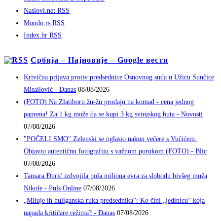
Naslovi.net RSS
Mondo.rs RSS
Index.hr RSS
Србија – Најновије – Google вести
Krivična prijava protiv predsednice Osnovnog suda u Užicu Sunčice
Misailović - Danas
08/08/2026
(FOTO) Na Zlatiboru žu-žu prodaju na komad - cena jednog
paprena! Za 1 kg može da se kupi 3 kg svinjskog buta - Novosti
07/08/2026
"POČELI SMO" Zelenski se oglasio nakon večere s Vučićem:
Objavio autentičnu fotografiju s važnom porukom (FOTO) - Blic
07/08/2026
Tamara Đurić izdvojila pola miliona evra za slobodu bivšeg muža
Nikole - Puls Online
07/08/2026
„Miluje ih huliganska ruka predsednika“: Ko čini „jedinicu“ koja
napada kritičare režima? - Danas
07/08/2026