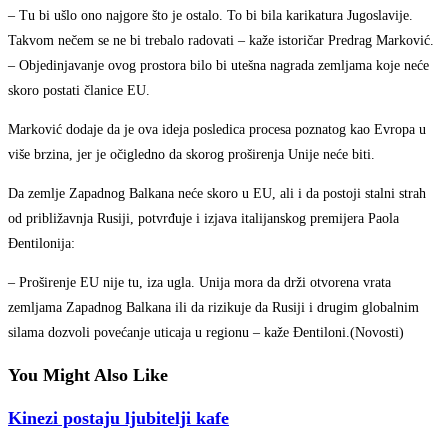
– Tu bi ušlo ono najgore što je ostalo. To bi bila karikatura Jugoslavije.
Takvom nečem se ne bi trebalo radovati – kaže istoričar Predrag Marković.
– Objedinjavanje ovog prostora bilo bi utešna nagrada zemljama koje neće
skoro postati članice EU.
Marković dodaje da je ova ideja posledica procesa poznatog kao Evropa u
više brzina, jer je očigledno da skorog proširenja Unije neće biti.
Da zemlje Zapadnog Balkana neće skoro u EU, ali i da postoji stalni strah
od približavnja Rusiji, potvrđuje i izjava italijanskog premijera Paola
Đentilonija:
– Proširenje EU nije tu, iza ugla. Unija mora da drži otvorena vrata
zemljama Zapadnog Balkana ili da rizikuje da Rusiji i drugim globalnim
silama dozvoli povećanje uticaja u regionu – kaže Đentiloni.(Novosti)
You Might Also Like
Kinezi postaju ljubitelji kafe