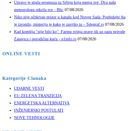
Upravo je stigla prognoza za Srbiju koja menja sve: Dva naša
meteorologa otkrila sve - Blic
07/08/2026
Niko nije očekivao prizor u kanalu kod Novog Sada: Pogledajte šta
je izronilo, misterija je kako je završio tu - Telegraf.rs
07/08/2026
Kad komšija "nije bilo ko": Farmu svinja prave tik uz oazu prirode
Zasavica i porodičnu kuću - n1info.rs
07/08/2026
ONLINE VESTI
Kategorije Clanaka
UDARNE VESTI
EU ZELENA TRANZICIJA
ENERGETSKA ALTERNATIVA
INŽENJERSKI POSTULATI
NOVE TEHNOLOGIJE