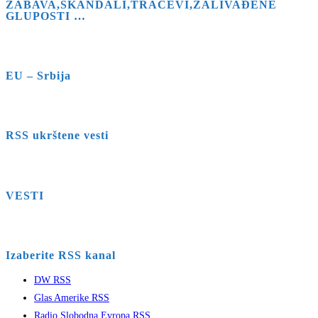
ZABAVA,SKANDALI,TRAČEVI,ZALIVAĐENE
GLUPOSTI …
EU – Srbija
RSS ukrštene vesti
VESTI
Izaberite RSS kanal
DW RSS
Glas Amerike RSS
Radio Slobodna Evropa RSS