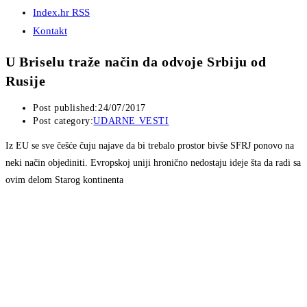
Index.hr RSS
Kontakt
U Briselu traže način da odvoje Srbiju od
Rusije
Post published:
24/07/2017
Post category:
UDARNE VESTI
Iz EU se sve češće čuju najave da bi trebalo prostor bivše SFRJ ponovo na
neki način objediniti. Evropskoj uniji hronično nedostaju ideje šta da radi sa
ovim delom Starog kontinenta