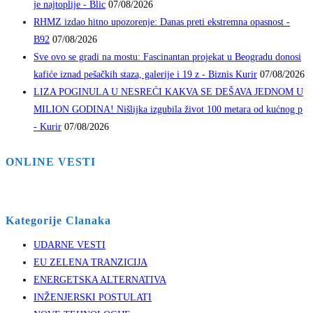
je najtoplije - Blic
07/08/2026
RHMZ izdao hitno upozorenje: Danas preti ekstremna opasnost -
B92
07/08/2026
Sve ovo se gradi na mostu: Fascinantan projekat u Beogradu donosi
kafiće iznad pešačkih staza, galerije i 19 z - Biznis Kurir
07/08/2026
LIZA POGINULA U NESREĆI KAKVA SE DEŠAVA JEDNOM U
MILION GODINA! Nišlijka izgubila život 100 metara od kućnog p
- Kurir
07/08/2026
ONLINE VESTI
Kategorije Clanaka
UDARNE VESTI
EU ZELENA TRANZICIJA
ENERGETSKA ALTERNATIVA
INŽENJERSKI POSTULATI