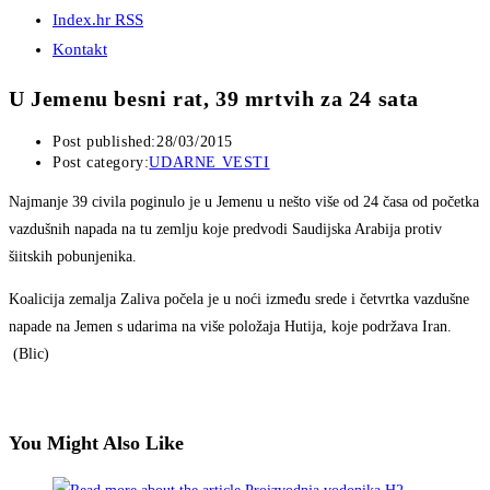
Index.hr RSS
Kontakt
U Jemenu besni rat, 39 mrtvih za 24 sata
Post published:
28/03/2015
Post category:
UDARNE VESTI
Najmanje 39 civila poginulo je u Jemenu u nešto više od 24 časa od početka
vazdušnih napada na tu zemlju koje predvodi Saudijska Arabija protiv
šiitskih pobunjenika.
Koalicija zemalja Zaliva počela je u noći između srede i četvrtka vazdušne
napade na Jemen s udarima na više položaja Hutija, koje podržava Iran.
(Blic)
You Might Also Like