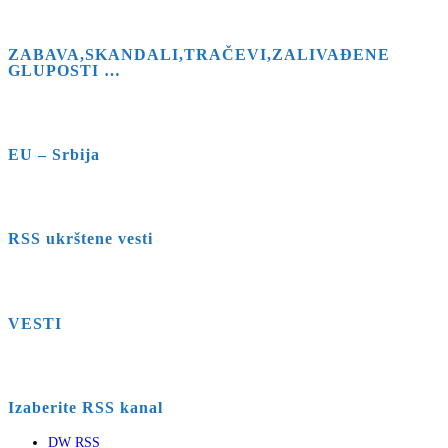
ZABAVA,SKANDALI,TRAČEVI,ZALIVAĐENE
GLUPOSTI …
EU – Srbija
RSS ukrštene vesti
VESTI
Izaberite RSS kanal
DW RSS