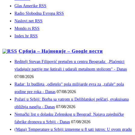
Glas Amerike RSS
Radio Slobodna Evropa RSS
Naslovi.net RSS
Mondo.rs RSS
Index.hr RSS
Србија – Најновије – Google вести
Reditelj Stevan Filipović pretučen u centru Beograda: „Plaćenici
vladajuće partije me šutirali i udarali metalnom stolicom“ - Danas
07/08/2026
Radar: Iz budžeta „odletelo“ pola milijarde evra za „rafale“ pola
godine pre roka - Danas
07/08/2026
Požari u Srbiji: Borba sa vatrom u Deliblatskoj peščari, evakuisana
obližnja naselja - Danas
07/08/2026
Nemački list o dolasku Zelenskog u Beograd: Najava zajedničke
fabrike dronova u Srbiji - Danas
07/08/2026
(Mapa) Temperature u Srbiji izmerene u 8 sati jutros: U ovom gradu