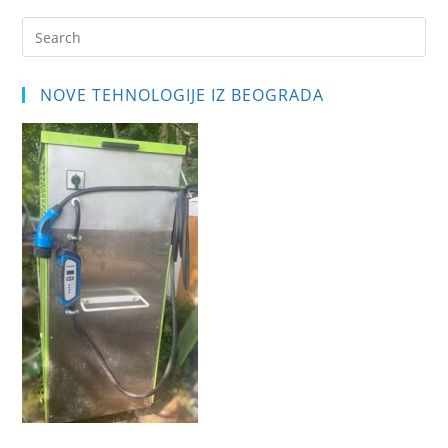
Pre
Es
to
NOVE TEHNOLOGIJE IZ BEOGRADA
clo
the
sea
pan