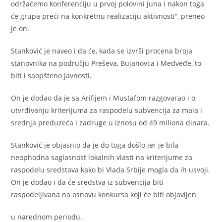
održaćemo konferenciju u prvoj polovini juna i nakon toga
će grupa preći na konkretnu realizaciju aktivnosti“, preneo
je on.
Stanković je naveo i da će, kada se izvrši procena broja
stanovnika na području Preševa, Bujanovca i Medveđe, to
biti i saopšteno javnosti.
On je dodao da je sa Arifijem i Mustafom razgovarao i o
utvrđivanju kriterijuma za raspodelu subvencija za mala i
srednja preduzeća i zadruge u iznosu od 49 miliona dinara.
Stanković je objasnio da je do toga došlo jer je bila
neophodna saglasnost lokalnih vlasti na kriterijume za
raspodelu sredstava kako bi Vlada Srbije mogla da ih usvoji.
On je dodao i da će sredstva iz subvencija biti
raspodeljivana na osnovu konkursa koji će biti objavljen
u narednom periodu.