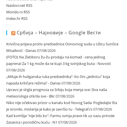
Naslovi.net RSS
Mondo.rs RSS
Index.hr RSS
Србија – Најновије – Google Вести
Krivična prijava protiv predsednice Osnovnog suda u Užicu Sunčice
Misailović - Danas
07/08/2026
(FOTO) Na Zlatiboru žu-žu prodaju na komad - cena jednog
paprena! Za 1 kg može da se kupi 3 kg svinjskog buta - Novosti
07/08/2026
„Miluje ih huliganska ruka predsednika“: Ko čini „jedinicu“ koja
napada kritičare režima? - Danas
07/08/2026
Upravo je stigla prognoza za Srbiju koja menja sve: Dva naša
meteorologa otkrila sve - Blic
07/08/2026
Niko nije očekivao prizor u kanalu kod Novog Sada: Pogledajte šta
je izronilo, misterija je kako je završio tu - Telegraf.rs
07/08/2026
Kad komšija "nije bilo ko": Farmu svinja prave tik uz oazu prirode
Zasavica i porodičnu kuću - N1
07/08/2026