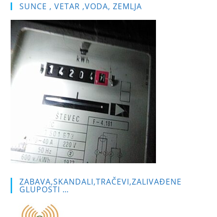
SUNCE , VETAR ,VODA, ZEMLJA
ZABAVA,SKANDALI,TRAČEVI,ZALIVAĐENE
GLUPOSTI …