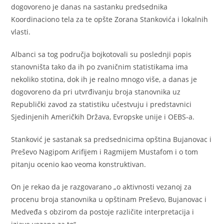
dogovoreno je danas na sastanku predsednika
Koordinaciono tela za te opšte Zorana Stankovića i lokalnih
vlasti.
Albanci sa tog područja bojkotovali su poslednji popis
stanovništa tako da ih po zvaničnim statistikama ima
nekoliko stotina, dok ih je realno mnogo više, a danas je
dogovoreno da pri utvrđivanju broja stanovnika uz
Republički zavod za statistiku učestvuju i predstavnici
Sjedinjenih Američkih Država, Evropske unije i OEBS-a.
Stanković je sastanak sa predsednicima opština Bujanovac i
Preševo Nagipom Arifijem i Ragmijem Mustafom i o tom
pitanju ocenio kao veoma konstruktivan.
On je rekao da je razgovarano „o aktivnosti vezanoj za
procenu broja stanovnika u opštinam Preševo, Bujanovac i
Medveđa s obzirom da postoje različite interpretacija i