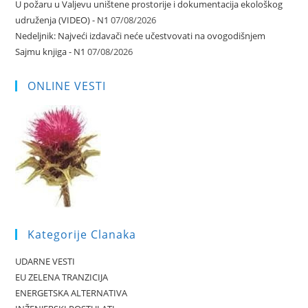
U požaru u Valjevu uništene prostorije i dokumentacija ekološkog
udruženja (VIDEO) - N1
07/08/2026
Nedeljnik: Najveći izdavači neće učestvovati na ovogodišnjem
Sajmu knjiga - N1
07/08/2026
ONLINE VESTI
Kategorije Clanaka
UDARNE VESTI
EU ZELENA TRANZICIJA
ENERGETSKA ALTERNATIVA