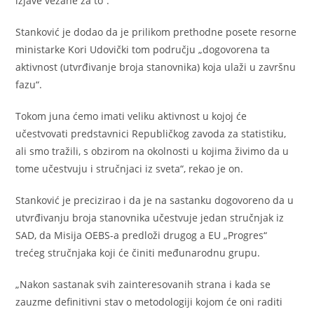
izjave vezane za to“.
Stanković je dodao da je prilikom prethodne posete resorne
ministarke Kori Udovički tom području „dogovorena ta
aktivnost (utvrđivanje broja stanovnika) koja ulaži u završnu
fazu“.
Tokom juna ćemo imati veliku aktivnost u kojoj će
učestvovati predstavnici Republičkog zavoda za statistiku,
ali smo tražili, s obzirom na okolnosti u kojima živimo da u
tome učestvuju i stručnjaci iz sveta“, rekao je on.
Stanković je precizirao i da je na sastanku dogovoreno da u
utvrđivanju broja stanovnika učestvuje jedan stručnjak iz
SAD, da Misija OEBS-a predloži drugog a EU „Progres“
trećeg stručnjaka koji će činiti međunarodnu grupu.
„Nakon sastanak svih zainteresovanih strana i kada se
zauzme definitivni stav o metodologiji kojom će oni raditi