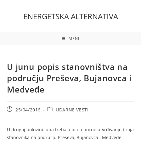
Skip
to
ENERGETSKA ALTERNATIVA
content
MENI
U junu popis stanovništva na
području Preševa, Bujanovca i
Medveđe
Post
Post
25/04/2016
UDARNE VESTI
published:
category:
U drugoj polovini juna trebala bi da počne utvrđivanje broja
stanovnika na području Preševa, Bujanovca i Medveđe,