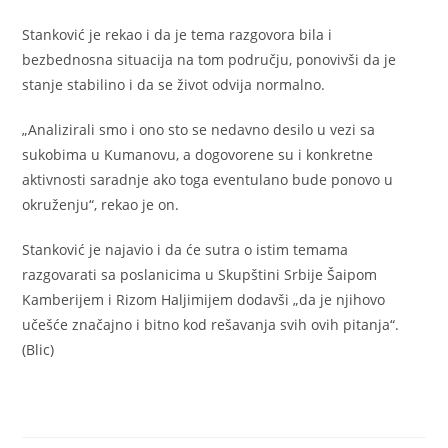
Stanković je rekao i da je tema razgovora bila i
bezbednosna situacija na tom području, ponovivši da je
stanje stabilino i da se život odvija normalno.
„Analizirali smo i ono sto se nedavno desilo u vezi sa
sukobima u Kumanovu, a dogovorene su i konkretne
aktivnosti saradnje ako toga eventulano bude ponovo u
okruženju“, rekao je on.
Stanković je najavio i da će sutra o istim temama
razgovarati sa poslanicima u Skupštini Srbije Šaipom
Kamberijem i Rizom Haljimijem dodavši „da je njihovo
učešće značajno i bitno kod rešavanja svih ovih pitanja“.
(Blic)