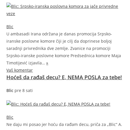
Blic
U ambasadi Irana održana je danas promocija Srpsko-
iranske poslovne komore čiji je cilj da doprinese boljoj
saradnji privrednika dve zemlje. Zvanice na promociji
Srpsko-iranske poslovne komore Predsednica komore Maja
Timotijević
izjavila…
»
Vaš komentar
Hoćeš da rađaš decu? E, NEMA POSLA za tebe!
Blic
pre 8 sati
Blic
Ne daju mi posao jer hoću da rađam decu, priča za „Blic“ A.