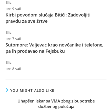
Blic
pre 9 sati
Kirbi povodom slučaja Bitići: Zadovoljiti
pravdu za sve žrtve
Blic
pre 7 sati
Sutomore: Valjevac krao novčanike i telefone,
pa ih prodavao na Fejsbuku
Blic
pre 8 sati
YOU MIGHT ALSO LIKE
Uhapšen lekar sa VMA zbog zloupotrebe
službenog položaja