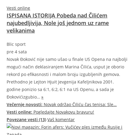
Vesti online
ISPISANA ISTORIJA Pobeda nad Čilićem
najubedljivija, Nole još jednom uz rame
velikanima
Blic sport
pre 4 sata
Novak Đoković nije samo ušao u finale US Opena na najbolji
mogući način deklasiranjem Marina Čilića, usput je oborio
rekord po efikasnosti i malom broju izgubljenih gemova.
Prethodno je Lejton Hjuit Jevgenija Kafeljnikova 2001.
godine ponizio sa 6:1, 6:2, 6:1 na US Openu, a sada je
Đoković
izgubio…
»
Večernje novosti:
Novak održao Čiliću čas tenisa: Sle…
Vesti online:
Pogledajte Novakovu bravuru!
Povezane vesti (13)
Vaš komentar