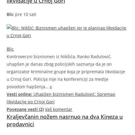
likvidacije u Crnoj Gori
Blic
pre 10 sati
Blic
Kontroverzni biznismen iz Nikšića, Ranko Radulović,
uhapšen je danas zbog policijskih saznanja da je on
organizator kriminalne grupe koja je pripremala likvidacije
u Crnoj Gori. Policija nije na konferenciji za medije
povodom
hapšenja…
»
Vesti online:
Uhapšen biznismen Radulović: Spremao
likvidacije po Crnoj Gori
Povezane vesti (2)
Vaš komentar
Kraljevčanin nožem nasrnuo na dva Kineza u
prodavnici