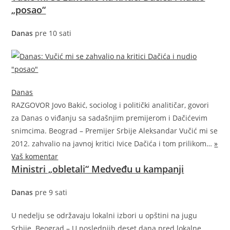
„posao“
Danas
pre 10 sati
Danas
RAZGOVOR Jovo Bakić, sociolog i politički analitičar, govori
za Danas o viđanju sa sadašnjim premijerom i Dačićevim
snimcima. Beograd – Premijer Srbije Aleksandar Vučić mi se
2012. zahvalio na javnoj kritici Ivice Dačića i tom
prilikom…
»
Vaš komentar
Ministri „obletali“ Medveđu u kampanji
Danas
pre 9 sati
U nedelju se održavaju lokalni izbori u opštini na jugu
Srbije. Beograd – U poslednjih deset dana pred lokalne