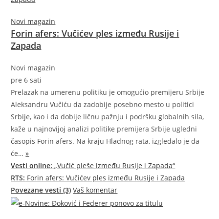
Novi magazin
Forin afers: Vučićev ples između Rusije i
Zapada
Novi magazin
pre 6 sati
Prelazak na umerenu politiku je omogućio premijeru Srbije
Aleksandru Vučiću da zadobije posebno mesto u politici
Srbije, kao i da dobije ličnu pažnju i podršku globalnih sila,
kaže u najnovijoj analizi politike premijera Srbije ugledni
časopis Forin afers. Na kraju Hladnog rata, izgledalo je da
će…
»
Vesti online:
„Vučić pleše između Rusije i Zapada“
RTS:
Forin afers: Vučićev ples između Rusije i Zapada
Povezane vesti (3)
Vaš komentar