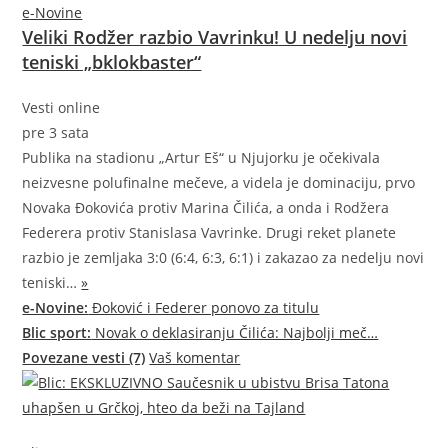
e-Novine
Veliki Rodžer razbio Vavrinku! U nedelju novi
teniski „bklokbaster“
Vesti online
pre 3 sata
Publika na stadionu „Artur Eš“ u Njujorku je očekivala
neizvesne polufinalne mečeve, a videla je dominaciju, prvo
Novaka Đokovića protiv Marina Čilića, a onda i Rodžera
Federera protiv Stanislasa Vavrinke. Drugi reket planete
razbio je zemljaka 3:0 (6:4, 6:3, 6:1) i zakazao za nedelju novi
teniski…
»
e-Novine:
Đoković i Federer ponovo za titulu
Blic sport:
Novak o deklasiranju Čilića: Najbolji meč…
Povezane vesti (7)
Vaš komentar