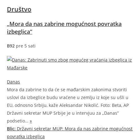
Društvo
„Mora da nas zabrine mogućnost povratka
izbeglica“
B92
pre 5 sati
Danas
Mora da zabrine to da će se mađarskim zakonima stvoriti
uslovi da izbeglice budu vraćene u zemlju iz koje su ušli u
EU, odnosno Srbiju, kaže Aleksandar Nikolić. Foto: Beta, AP
Državni sekretar MUP Srbije je u intervjuu za „Danas“
podsetio…
»
Blic:
Državni sekretar MUP: Mora da nas zabrine mogućnost
povratka izbeglica