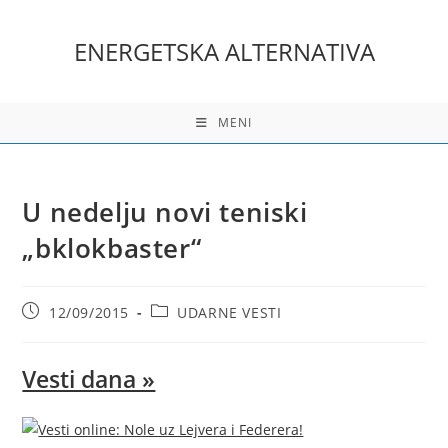
Skip
to
ENERGETSKA ALTERNATIVA
content
MENI
U nedelju novi teniski
„bklokbaster“
Post
Post
12/09/2015
UDARNE VESTI
published:
category:
Vesti dana »