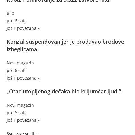
Blic
pre 6 sati
još 1 povezana »
Konzul suspendovan jer je prodavao brodove
izbeglicama
Novi magazin
pre 6 sati
još 1 povezana »
„Otac utopljenog dečaka bio krijumčar ljudi“
Novi magazin
pre 6 sati
još 1 povezana »
Svet, sve vesti »