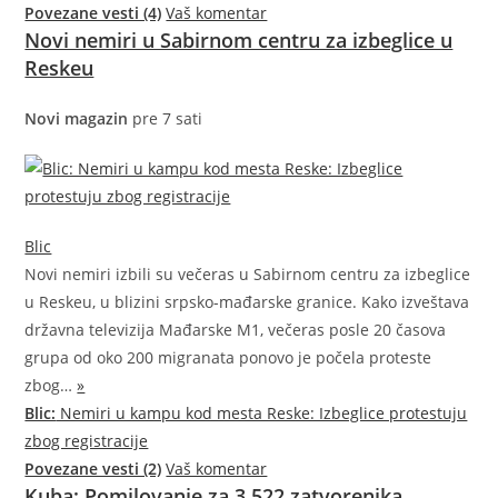
Povezane vesti (4)
Vaš komentar
Novi nemiri u Sabirnom centru za izbeglice u
Reskeu
Novi magazin
pre 7 sati
Blic
Novi nemiri izbili su večeras u Sabirnom centru za izbeglice
u Reskeu, u blizini srpsko-mađarske granice. Kako izveštava
državna televizija Mađarske M1, večeras posle 20 časova
grupa od oko 200 migranata ponovo je počela proteste
zbog…
»
Blic:
Nemiri u kampu kod mesta Reske: Izbeglice protestuju
zbog registracije
Povezane vesti (2)
Vaš komentar
Kuba: Pomilovanje za 3.522 zatvorenika