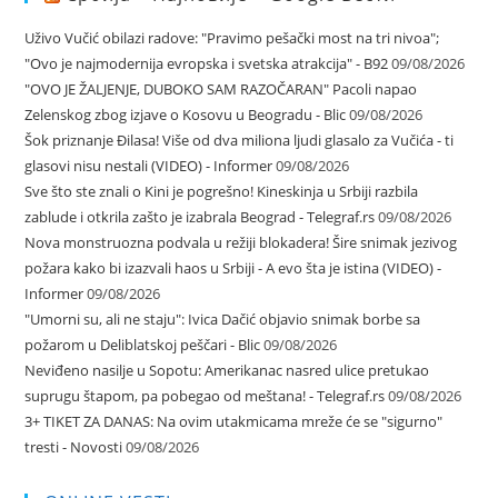
Uživo Vučić obilazi radove: "Pravimo pešački most na tri nivoa";
"Ovo je najmodernija evropska i svetska atrakcija" - B92
09/08/2026
"OVO JE ŽALJENJE, DUBOKO SAM RAZOČARAN" Pacoli napao
Zelenskog zbog izjave o Kosovu u Beogradu - Blic
09/08/2026
Šok priznanje Đilasa! Više od dva miliona ljudi glasalo za Vučića - ti
glasovi nisu nestali (VIDEO) - Informer
09/08/2026
Sve što ste znali o Kini je pogrešno! Kineskinja u Srbiji razbila
zablude i otkrila zašto je izabrala Beograd - Telegraf.rs
09/08/2026
Nova monstruozna podvala u režiji blokadera! Šire snimak jezivog
požara kako bi izazvali haos u Srbiji - A evo šta je istina (VIDEO) -
Informer
09/08/2026
"Umorni su, ali ne staju": Ivica Dačić objavio snimak borbe sa
požarom u Deliblatskoj peščari - Blic
09/08/2026
Neviđeno nasilje u Sopotu: Amerikanac nasred ulice pretukao
suprugu štapom, pa pobegao od meštana! - Telegraf.rs
09/08/2026
3+ TIKET ZA DANAS: Na ovim utakmicama mreže će se "sigurno"
tresti - Novosti
09/08/2026