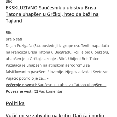
Blic
EKSKLUZIVNO Saučesnik u ubistvu Brisa
Tatona uhapšen u Grčkoj, hteo da beži na
Tajland
Blic
pre 6 sati
Dejan Puzigaća (34), poslednji iz grupe osuđenih napadača
na Francuza Brisa Tatona u Beogradu, koji je bio u bekstvu,
uhapšen je u Grčkoj, saznaje „Blic“. Ubijeni Bris Taton
Puzigaća je uhapšen na atinskom aerodromu sa
falsifikovanim pasošem Slovenije. Njegov advokat Svetozar
Vujačić potvrdio je
za…
»
Večernje novosti:
Saučesnik u ubistvu Tatona uhapšen …
Povezane vesti (2)
Vaš komentar
Politika
Vučić mi se zahvalio na kritici Dačića i nudio