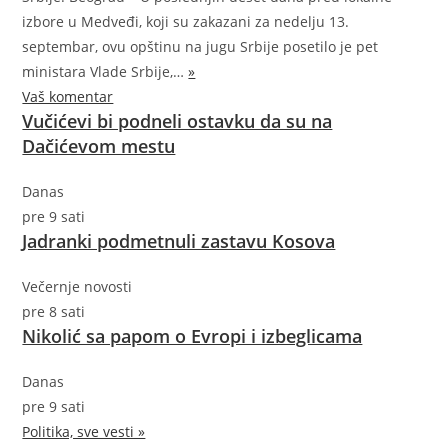
izbore u Medveđi, koji su zakazani za nedelju 13.
septembar, ovu opštinu na jugu Srbije posetilo je pet
ministara Vlade
Srbije,…
»
Vaš komentar
Vučićevi bi podneli ostavku da su na
Dačićevom mestu
Danas
pre 9 sati
Jadranki podmetnuli zastavu Kosova
Večernje novosti
pre 8 sati
Nikolić sa papom o Evropi i izbeglicama
Danas
pre 9 sati
Politika, sve vesti »