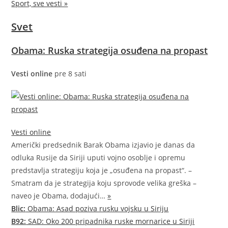
Sport, sve vesti »
Svet
Obama: Ruska strategija osuđena na propast
Vesti online
pre 8 sati
Vesti online
Američki predsednik Barak Obama izjavio je danas da
odluka Rusije da Siriji uputi vojno osoblje i opremu
predstavlja strategiju koja je „osuđena na propast“. –
Smatram da je strategija koju sprovode velika greška –
naveo je Obama,
dodajući…
»
Blic:
Obama: Asad poziva rusku vojsku u Siriju
B92:
SAD: Oko 200 pripadnika ruske mornarice u Siriji