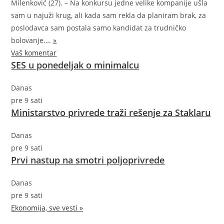
Milenković (27). – Na konkursu jedne velike kompanije ušla
sam u najuži krug, ali kada sam rekla da planiram brak, za
poslodavca sam postala samo kandidat za trudničko
bolovanje….
»
Vaš komentar
SES u ponedeljak o minimalcu
Danas
pre 9 sati
Ministarstvo privrede traži rešenje za Staklaru
Danas
pre 9 sati
Prvi nastup na smotri poljoprivrede
Danas
pre 9 sati
Ekonomija, sve vesti »