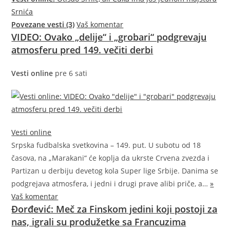
Srnića
Povezane vesti (3)
Vaš komentar
VIDEO: Ovako „delije“ i „grobari“ podgrevaju
atmosferu pred 149. večiti derbi
Vesti online
pre 6 sati
Vesti online
Srpska fudbalska svetkovina – 149. put. U subotu od 18
časova, na „Marakani“ će koplja da ukrste Crvena zvezda i
Partizan u derbiju devetog kola Super lige Srbije. Danima se
podgrejava atmosfera, i jedni i drugi prave alibi priče,
a…
»
Vaš komentar
Đorđević: Meč za Finskom jedini koji postoji za
nas, igrali su produžetke sa Francuzima