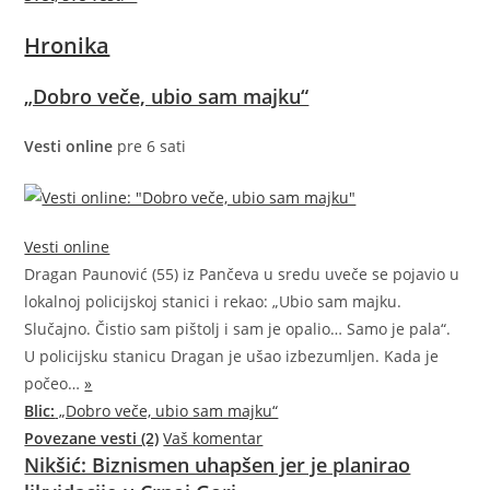
Hronika
„Dobro veče, ubio sam majku“
Vesti online
pre 6 sati
Vesti online
Dragan Paunović (55) iz Pančeva u sredu uveče se pojavio u
lokalnoj policijskoj stanici i rekao: „Ubio sam majku.
Slučajno. Čistio sam pištolj i sam je opalio… Samo je pala“.
U policijsku stanicu Dragan je ušao izbezumljen. Kada je
počeo…
»
Blic:
„Dobro veče, ubio sam majku“
Povezane vesti (2)
Vaš komentar
Nikšić: Biznismen uhapšen jer je planirao