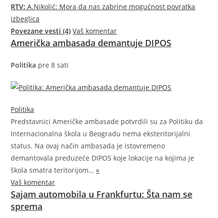
RTV:
A.Nikolić: Mora da nas zabrine mogućnost povratka
izbeglica
Povezane vesti (4)
Vaš komentar
Američka ambasada demantuje DIPOS
Politika
pre 8 sati
Politika
Predstavnici Američke ambasade potvrdili su za Politiku da
Internacionalna škola u Beogradu nema eksteritorijalni
status. Na ovaj način ambasada je istovremeno
demantovala preduzeće DIPOS koje lokacije na kojima je
škola smatra
teritorijom…
»
Vaš komentar
Sajam automobila u Frankfurtu: Šta nam se
sprema