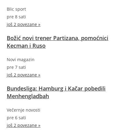
Blic sport
pre 8 sati
još 2 povezane »
Božić novi trener Partizana, pomoćnici
Kecman i Ruso
Novi magazin
pre 7 sati
još 2 povezane »
Bundesliga: Hamburg i Kačar pobedili
Menhengladbah
Večernje novosti
pre 6 sati
još 2 povezane »