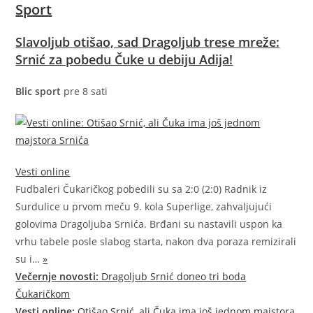
Sport
Slavoljub otišao, sad Dragoljub trese mreže:
Srnić za pobedu Čuke u debiju Adija!
Blic sport
pre 8 sati
Vesti online
Fudbaleri Čukaričkog pobedili su sa 2:0 (2:0) Radnik iz
Surdulice u prvom meču 9. kola Superlige, zahvaljujući
golovima Dragoljuba Srnića. Brđani su nastavili uspon ka
vrhu tabele posle slabog starta, nakon dva poraza remizirali
su
i…
»
Večernje novosti:
Dragoljub Srnić doneo tri boda
Čukaričkom
Vesti online:
Otišao Srnić, ali Čuka ima još jednom majstora