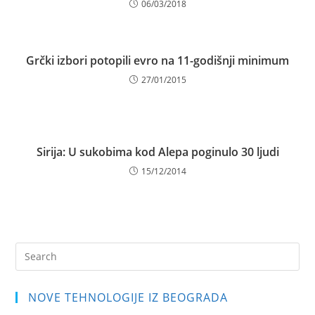
06/03/2018
Grčki izbori potopili evro na 11-godišnji minimum
27/01/2015
Sirija: U sukobima kod Alepa poginulo 30 ljudi
15/12/2014
Pre
Es
to
NOVE TEHNOLOGIJE IZ BEOGRADA
clo