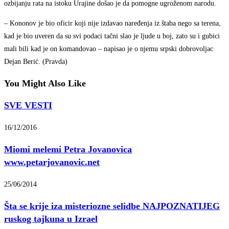
ozbijanju rata na istoku Urajine došao je da pomogne ugroženom narodu.
– Kononov je bio oficir koji nije izdavao naređenja iz štaba nego sa terena,
kad je bio uveren da su svi podaci tačni slao je ljude u boj, zato su i gubici
mali bili kad je on komandovao – napisao je o njemu srpski dobrovoljac
Dejan Berić. (Pravda)
You Might Also Like
SVE VESTI
16/12/2016
Miomi melemi Petra Jovanovica
www.petarjovanovic.net
25/06/2014
Šta se krije iza misteriozne selidbe NAJPOZNATIJEG
ruskog tajkuna u Izrael