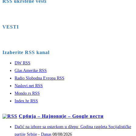
RSS ukrštene vesti
VESTI
Izaberite RSS kanal
DW RSS
Glas Amerike RSS
Radio Slobodna Evropa RSS
Naslovi.net RSS
Mondo.rs RSS
Index.hr RSS
Србија – Најновије – Google вести
Dačić na izbore sa ostavkom u džepu: Godina raspleta Socijalističke
partije Srbije - Danas
08/08/2026