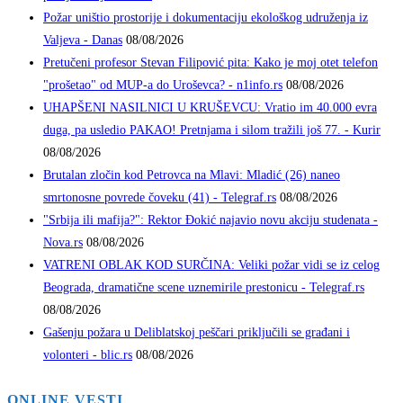
Požar uništio prostorije i dokumentaciju ekološkog udruženja iz
Valjeva - Danas
08/08/2026
Pretučeni profesor Stevan Filipović pita: Kako je moj otet telefon
"prošetao" od MUP-a do Uroševca? - n1info.rs
08/08/2026
UHAPŠENI NASILNICI U KRUŠEVCU: Vratio im 40.000 evra
duga, pa usledio PAKAO! Pretnjama i silom tražili još 77. - Kurir
08/08/2026
Brutalan zločin kod Petrovca na Mlavi: Mladić (26) naneo
smrtonosne povrede čoveku (41) - Telegraf.rs
08/08/2026
"Srbija ili mafija?": Rektor Đokić najavio novu akciju studenata -
Nova.rs
08/08/2026
VATRENI OBLAK KOD SURČINA: Veliki požar vidi se iz celog
Beograda, dramatične scene uznemirile prestonicu - Telegraf.rs
08/08/2026
Gašenju požara u Deliblatskoj peščari priključili se građani i
volonteri - blic.rs
08/08/2026
ONLINE VESTI