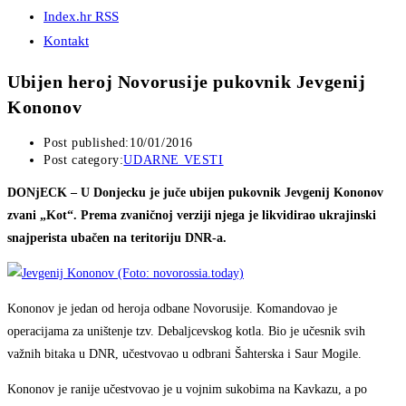
Index.hr RSS
Kontakt
Ubijen heroj Novorusije pukovnik Jevgenij
Kononov
Post published:
10/01/2016
Post category:
UDARNE VESTI
DONjECK – U Donjecku je juče ubijen pukovnik Jevgenij Kononov
zvani „Kot“. Prema zvaničnoj verziji njega je likvidirao ukrajinski
snajperista ubačen na teritoriju DNR-a.
Kononov je jedan od heroja odbane Novorusije. Komandovao je
operacijama za uništenje tzv. Debaljcevskog kotla. Bio je učesnik svih
važnih bitaka u DNR, učestvovao u odbrani Šahterska i Saur Mogile.
Kononov je ranije učestvovao je u vojnim sukobima na Kavkazu, a po