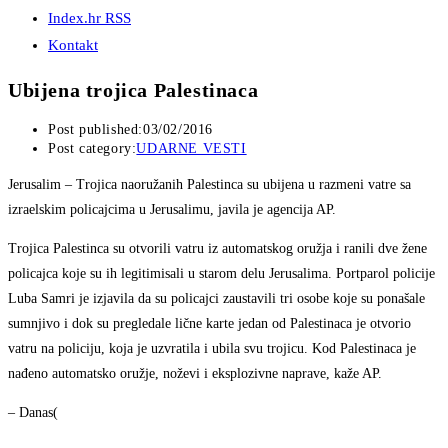
Index.hr RSS
Kontakt
Ubijena trojica Palestinaca
Post published:
03/02/2016
Post category:
UDARNE VESTI
Jerusalim
– Trojica naoružanih Palestinca su ubijena u razmeni vatre sa
izraelskim policajcima u Jerusalimu, javila je agencija AP.
Trojica Palestinca su otvorili vatru iz automatskog oružja i ranili dve žene
policajca koje su ih legitimisali u starom delu Jerusalima. Portparol policije
Luba Samri je izjavila da su policajci zaustavili tri osobe koje su ponašale
sumnjivo i dok su pregledale lične karte jedan od Palestinaca je otvorio
vatru na policiju, koja je uzvratila i ubila svu trojicu. Kod Palestinaca je
nađeno automatsko oružje, noževi i eksplozivne naprave, kaže AP.
– Danas(