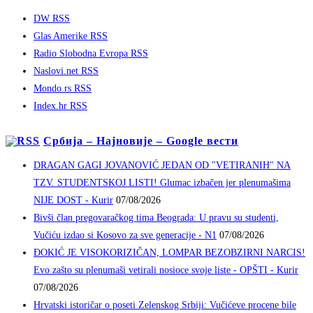
DW RSS
Glas Amerike RSS
Radio Slobodna Evropa RSS
Naslovi.net RSS
Mondo.rs RSS
Index.hr RSS
Србија – Најновије – Google вести
DRAGAN GAGI JOVANOVIĆ JEDAN OD "VETIRANIH" NA
TZV. STUDENTSKOJ LISTI! Glumac izbačen jer plenumašima
NIJE DOST - Kurir
07/08/2026
Bivši član pregovaračkog tima Beograda: U pravu su studenti,
Vučiću izdao si Kosovo za sve generacije - N1
07/08/2026
ĐOKIĆ JE VISOKORIZIČAN, LOMPAR BEZOBZIRNI NARCIS!
Evo zašto su plenumaši vetirali nosioce svoje liste - OPŠTI - Kurir
07/08/2026
Hrvatski istoričar o poseti Zelenskog Srbiji: Vučićeve procene bile