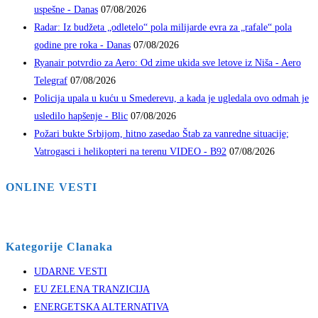
uspešne - Danas
07/08/2026
Radar: Iz budžeta „odletelo“ pola milijarde evra za „rafale“ pola
godine pre roka - Danas
07/08/2026
Ryanair potvrdio za Aero: Od zime ukida sve letove iz Niša - Aero
Telegraf
07/08/2026
Policija upala u kuću u Smederevu, a kada je ugledala ovo odmah je
usledilo hapšenje - Blic
07/08/2026
Požari bukte Srbijom, hitno zasedao Štab za vanredne situacije;
Vatrogasci i helikopteri na terenu VIDEO - B92
07/08/2026
ONLINE VESTI
Kategorije Clanaka
UDARNE VESTI
EU ZELENA TRANZICIJA
ENERGETSKA ALTERNATIVA