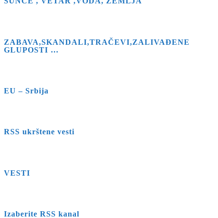
SUNCE , VETAR ,VODA, ZEMLJA
ZABAVA,SKANDALI,TRAČEVI,ZALIVAĐENE
GLUPOSTI …
EU – Srbija
RSS ukrštene vesti
VESTI
Izaberite RSS kanal