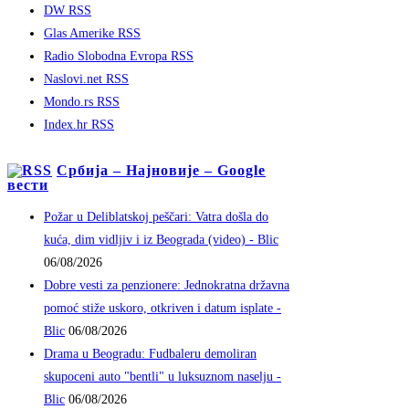
DW RSS
Glas Amerike RSS
Radio Slobodna Evropa RSS
Naslovi.net RSS
Mondo.rs RSS
Index.hr RSS
Србија – Најновије – Google
вести
Požar u Deliblatskoj peščari: Vatra došla do
kuća, dim vidljiv i iz Beograda (video) - Blic
06/08/2026
Dobre vesti za penzionere: Jednokratna državna
pomoć stiže uskoro, otkriven i datum isplate -
Blic
06/08/2026
Drama u Beogradu: Fudbaleru demoliran
skupoceni auto "bentli" u luksuznom naselju -
Blic
06/08/2026