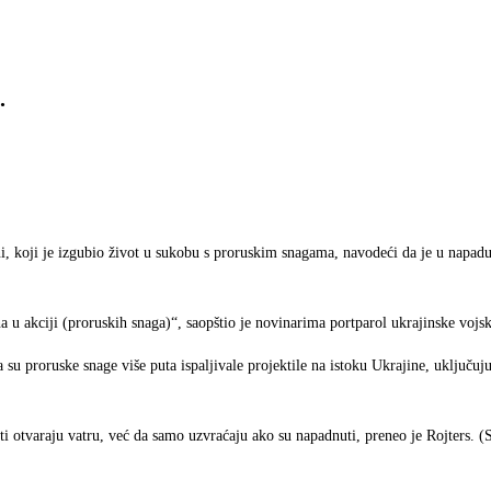
.
i, koji je izgubio život u sukobu s proruskim snagama, navodeći da je u napadu
na u akciji (proruskih snaga)“, saopštio je novinarima portparol ukrajinske voj
da su proruske snage više puta ispaljivale projektile na istoku Ukrajine, uključu
iti otvaraju vatru, već da samo uzvraćaju ako su napadnuti, preneo je Rojters. 