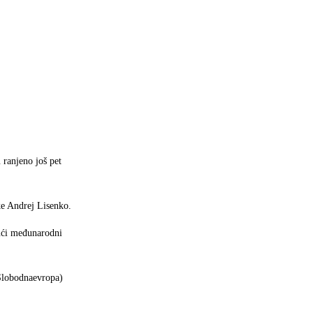
 ranjeno još pet
ske Andrej Lisenko.
jući međunarodni
(Slobodnaevropa)