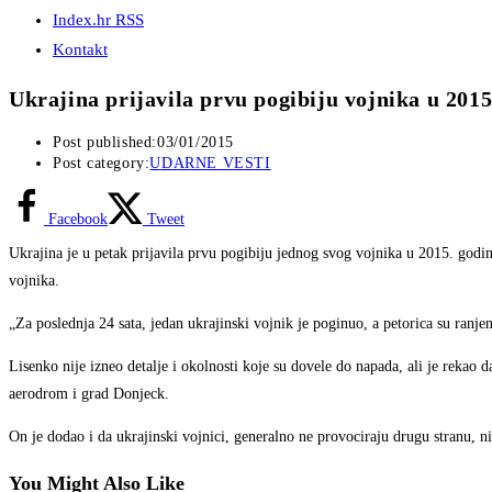
Index.hr RSS
Kontakt
Ukrajina prijavila prvu pogibiju vojnika u 2015
Post published:
03/01/2015
Post category:
UDARNE VESTI
Facebook
Tweet
Ukrajina je u petak prijavila prvu pogibiju jednog svog vojnika u 2015. godin
vojnika.
„Za poslednja 24 sata, jedan ukrajinski vojnik je poginuo, a petorica su ranje
Lisenko nije izneo detalje i okolnosti koje su dovele do napada, ali je rekao 
aerodrom i grad Donjeck.
On je dodao i da ukrajinski vojnici, generalno ne provociraju drugu stranu, n
You Might Also Like