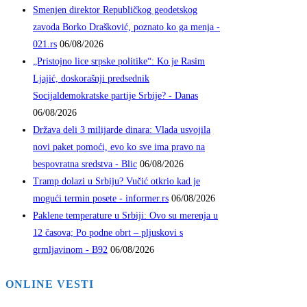
Smenjen direktor Republičkog geodetskog
zavoda Borko Drašković, poznato ko ga menja -
021.rs
06/08/2026
„Pristojno lice srpske politike“: Ko je Rasim
Ljajić, doskorašnji predsednik
Socijaldemokratske partije Srbije? - Danas
06/08/2026
Država deli 3 milijarde dinara: Vlada usvojila
novi paket pomoći, evo ko sve ima pravo na
bespovratna sredstva - Blic
06/08/2026
Tramp dolazi u Srbiju? Vučić otkrio kad je
mogući termin posete - informer.rs
06/08/2026
Paklene temperature u Srbiji: Ovo su merenja u
12 časova; Po podne obrt – pljuskovi s
grmljavinom - B92
06/08/2026
ONLINE VESTI