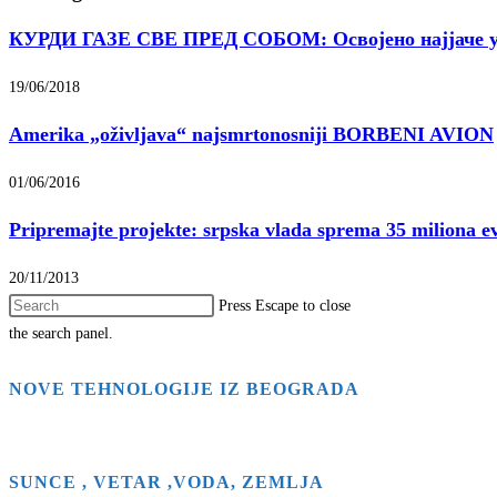
КУРДИ ГАЗЕ СВЕ ПРЕД СОБОМ: Освојено најјаче уп
19/06/2018
Amerika „oživljava“ najsmrtonosniji BORBENI AVION
01/06/2016
Pripremajte projekte: srpska vlada sprema 35 miliona ev
20/11/2013
Press Escape to close
the search panel.
NOVE TEHNOLOGIJE IZ BEOGRADA
SUNCE , VETAR ,VODA, ZEMLJA