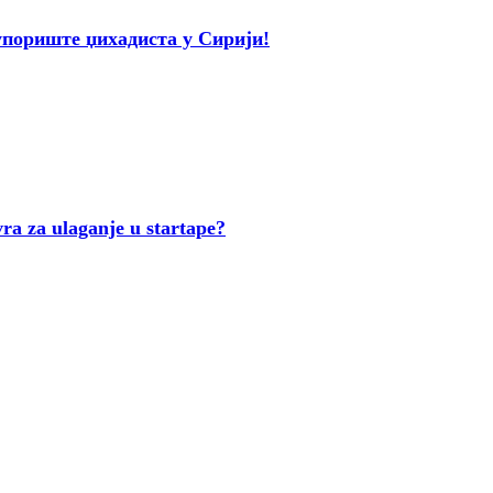
ориште џихадиста у Сирији!
ra za ulaganje u startape?