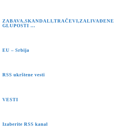
ZABAVA,SKANDALI,TRAČEVI,ZALIVAĐENE
GLUPOSTI …
EU – Srbija
RSS ukrštene vesti
VESTI
Izaberite RSS kanal