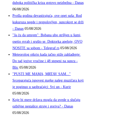
duboka politička kriza gotovo neizbežna - Danas
06/08/2026
Prošla godina devastirajuća, ove opet suša: Rod
kukuruza negde i prepolovljen, suncokret se drži
- Danas
05/08/2026
"Ja ću da umrem": Bobana ubo stršljen u šumi,
osetio svrab i srušio se. Doktorka apeluje, OVO
NOSITE sa sobom - Telegraf.rs
05/08/2026
Meteorolog otkrio kada tačno stiže zahlađenje:
Do tad jezive vrućine i 48 stepeni na suncu -
Blic
05/08/2026
"PUSTI ME MAMA, MRTAV SAM..."
Srceparajuća ispovest majke našeg muzičara koji
je poginuo u saobraćajci: Svi un - Kurir
05/08/2026
Koje bi mere država mogla da uvede u slučaju
ozbiljne nestašice struje i goriva? - Danas
05/08/2026