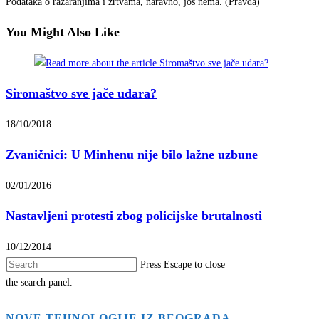
Podataka o razaranjima i žrtvama, naravno, još nema. (Pravda)
You Might Also Like
Siromaštvo sve jače udara?
18/10/2018
Zvaničnici: U Minhenu nije bilo lažne uzbune
02/01/2016
Nastavljeni protesti zbog policijske brutalnosti
10/12/2014
Press Escape to close
the search panel.
NOVE TEHNOLOGIJE IZ BEOGRADA