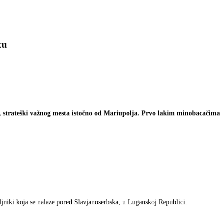
ku
strateški važnog mesta istočno od Mariupolja. Prvo lakim minobacačima 
jniki koja se nalaze pored Slavjanoserbska, u Luganskoj Republici.