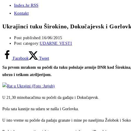
Index.hr RSS
Kontakt
Ukrajinci tuku Širokino, Dokučajevsk i Gorlov
Post published:
16/06/2015
Post category:
UDARNE VESTI
Facebook
Tweet
Sa prvom mrakom su počeli da tuku položaje armije DNR kod Širokina, 
ubrzo i teškom atriljerijom.
U 21,30 minobacačima su počeli da gađaju i Dokučajevsk.
Pola sata kasnije na udaru se našla i Gorlovka.
U isto vreme su počele da padaju granate i mine po naseljima Želobok i Sokol