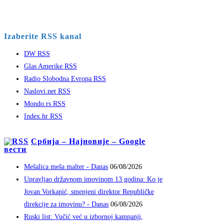
Izaberite RSS kanal
DW RSS
Glas Amerike RSS
Radio Slobodna Evropa RSS
Naslovi.net RSS
Mondo.rs RSS
Index.hr RSS
Србија – Најновије – Google
вести
Mešalica meša malter - Danas
06/08/2026
Upravljao državnom imovinom 13 godina: Ko je
Jovan Vorkapić, smenjeni direktor Republičke
direkcije za imovinu? - Danas
06/08/2026
Ruski list: Vučić već u izbornoj kampanji,