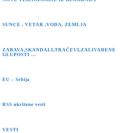
SUNCE , VETAR ,VODA, ZEMLJA
ZABAVA,SKANDALI,TRAČEVI,ZALIVAĐENE
GLUPOSTI …
EU – Srbija
RSS ukrštene vesti
VESTI