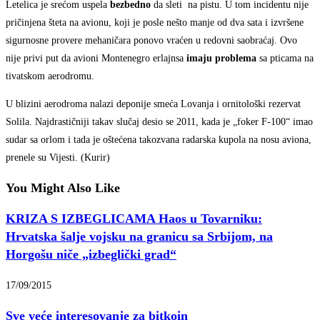
Letelica je srećom uspela
bezbedno
da sleti na pistu. U tom incidentu nije
pričinjena šteta na avionu, koji je posle nešto manje od dva sata i izvršene
sigurnosne provere mehaničara ponovo vraćen u redovni saobraćaj. Ovo
nije privi put da avioni Montenegro erlajnsa
imaju problema
sa pticama na
tivatskom aerodromu.
U blizini aerodroma nalazi deponije smeća Lovanja i ornitološki rezervat
Solila. Najdrastičniji takav slučaj desio se 2011, kada je „foker F-100“ imao
sudar sa orlom i tada je oštećena takozvana radarska kupola na nosu aviona,
prenele su Vijesti. (Kurir)
You Might Also Like
KRIZA S IZBEGLICAMA Haos u Tovarniku:
Hrvatska šalje vojsku na granicu sa Srbijom, na
Horgošu niče „izbeglički grad“
17/09/2015
Sve veće interesovanje za bitkoin