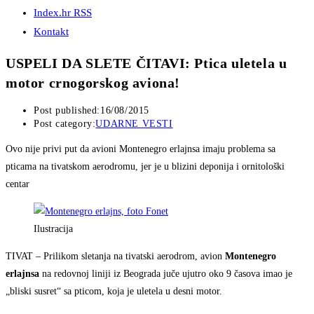
Index.hr RSS
Kontakt
USPELI DA SLETE ČITAVI: Ptica uletela u
motor crnogorskog aviona!
Post published:
16/08/2015
Post category:
UDARNE VESTI
Ovo nije privi put da avioni Montenegro erlajnsa imaju problema sa
pticama na tivatskom aerodromu, jer je u blizini deponija i ornitološki
centar
Ilustracija
TIVAT – Prilikom sletanja na tivatski aerodrom, avion
Montenegro
erlajnsa
na redovnoj liniji iz Beograda juče ujutro oko 9 časova imao je
„bliski susret“ sa pticom, koja je uletela u desni motor.