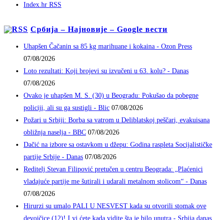
Index.hr RSS
Србија – Најновије – Google вести
Uhapšen Čačanin sa 85 kg marihuane i kokaina - Ozon Press
07/08/2026
Loto rezultati: Koji brojevi su izvučeni u 63. kolu? - Danas
07/08/2026
Ovako je uhapšen M. S. (30) u Beogradu: Pokušao da pobegne
policiji, ali su ga sustigli - Blic
07/08/2026
Požari u Srbiji: Borba sa vatrom u Deliblatskoj peščari, evakuisana
obližnja naselja - BBC
07/08/2026
Dačić na izbore sa ostavkom u džepu: Godina raspleta Socijalističke
partije Srbije - Danas
07/08/2026
Reditelj Stevan Filipović pretučen u centru Beograda: „Plaćenici
vladajuće partije me šutirali i udarali metalnom stolicom“ - Danas
07/08/2026
Hirurzi su umalo PALI U NESVEST kada su otvorili stomak ove
devojčice (12)! I vi ćete kada vidite šta je bilo unutra - Srbija danas