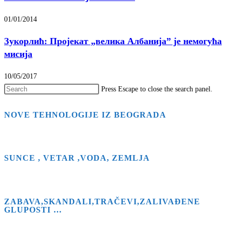
01/01/2014
Зукорлић: Пројекат „велика Албанија” је немогућа
мисија
10/05/2017
Press Escape to close the search panel.
NOVE TEHNOLOGIJE IZ BEOGRADA
SUNCE , VETAR ,VODA, ZEMLJA
ZABAVA,SKANDALI,TRAČEVI,ZALIVAĐENE
GLUPOSTI …