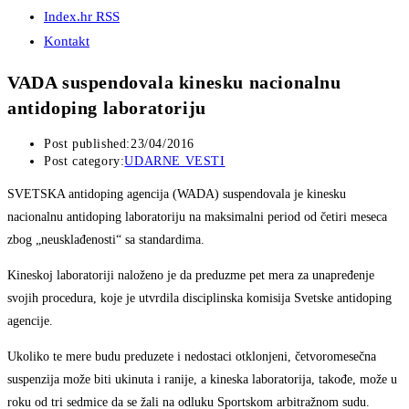
Index.hr RSS
Kontakt
VADA suspendovala kinesku nacionalnu
antidoping laboratoriju
Post published:
23/04/2016
Post category:
UDARNE VESTI
SVETSKA antidoping agencija (WADA) suspendovala je kinesku
nacionalnu antidoping laboratoriju na maksimalni period od četiri meseca
zbog „neusklađenosti“ sa standardima.
Kineskoj laboratoriji naloženo je da preduzme pet mera za unapređenje
svojih procedura, koje je utvrdila disciplinska komisija Svetske antidoping
agencije.
Ukoliko te mere budu preduzete i nedostaci otklonjeni, četvoromesečna
suspenzija može biti ukinuta i ranije, a kineska laboratorija, takođe, može u
roku od tri sedmice da se žali na odluku Sportskom arbitražnom sudu.