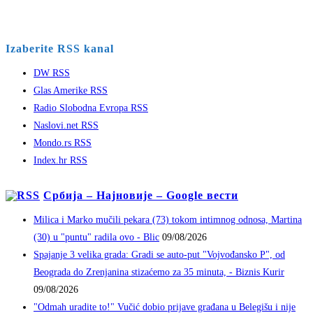
Izaberite RSS kanal
DW RSS
Glas Amerike RSS
Radio Slobodna Evropa RSS
Naslovi.net RSS
Mondo.rs RSS
Index.hr RSS
Србија – Најновије – Google вести
Milica i Marko mučili pekara (73) tokom intimnog odnosa, Martina
(30) u "puntu" radila ovo - Blic
09/08/2026
Spajanje 3 velika grada: Gradi se auto-put "Vojvođansko P", od
Beograda do Zrenjanina stizaćemo za 35 minuta, - Biznis Kurir
09/08/2026
"Odmah uradite to!" Vučić dobio prijave građana u Belegišu i nije