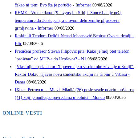
čekao ni tren: Evo šta je poručio - Informer
09/08/2026
RHMZ - Vreme danas (9. avgust) u Srbiji: Sunce i dalje prži,
temperature do 36 stepeni, a u ovom delu zemlje pljuskovi i
grmljavina - Informer
09/08/2026
Raskinuli Teodora Delić i Nenad Macanović Bebica: Ovo su detalji -
Blic
08/08/2026
Pretučeni profesor Stevan Filipović pita: Kako je moj otet telefon
"prošetao" od MUP-a do Uroševca? - N1
08/08/2026
„Vlast nije uspela da uruši poverenje u visoko obrazovanje u Srbiji“:
Rektor Đokić najavio novu studentsku akciju na tribini u Vrbasu -
Danas
08/08/2026
Užas u Petrovcu na Mlavi: Mladić (26) posle svađe udario muškarca
(41) koji je podlegao povredama u bolnici - Mondo
08/08/2026
ONLINE VESTI