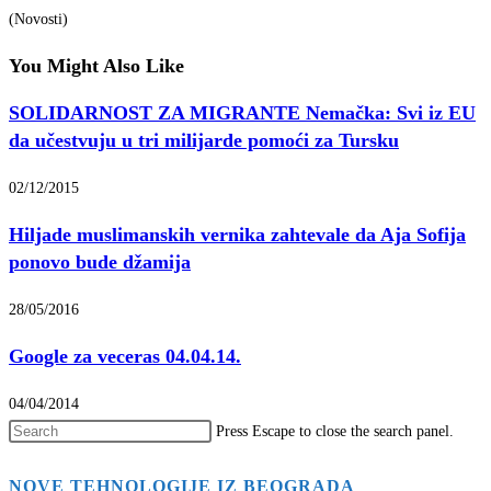
(Novosti)
You Might Also Like
SOLIDARNOST ZA MIGRANTE Nemačka: Svi iz EU
da učestvuju u tri milijarde pomoći za Tursku
02/12/2015
Hiljade muslimanskih vernika zahtevale da Aja Sofija
ponovo bude džamija
28/05/2016
Google za veceras 04.04.14.
04/04/2014
Press Escape to close the search panel.
NOVE TEHNOLOGIJE IZ BEOGRADA