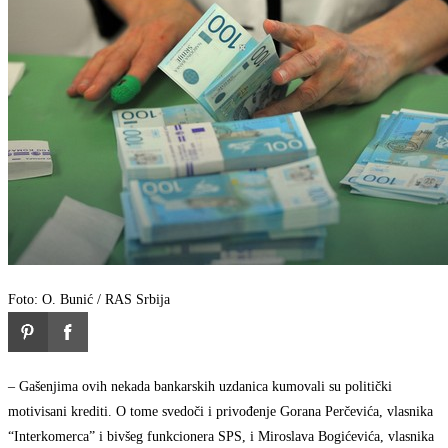
Foto: O. Bunić / RAS Srbija
– Gašenjima ovih nekada bankarskih uzdanica kumovali su politički
motivisani krediti. O tome svedoči i privođenje Gorana Perčevića, vlasnika
“Interkomerca” i bivšeg funkcionera SPS, i Miroslava Bogićevića, vlasnika