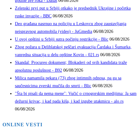
godine pre roka - Danas
06/08/2026
Zelenski prvi put u Srbiji otkako je predsednik Ukrajine i početka
ruske invazije - BBC
06/08/2026
Deo građana nasrnuo na policiju u Leskovcu zbog zaustavljanja
neispravnog automobila (video) - JuGmedia
06/08/2026
U ovoj opštini u Srbiji sutra počinju restrikcije - Blic
06/08/2026
Zbog požara u Deliblatskoj peščari evakuacija Čardaka i Šumarka,
vanredna situacija u delu opštine Kovin - 021.rs
06/08/2026
Skandal: Procureo dokument; Blokaderi od svih kandidata traže
apsolutnu poslušnost - B92
06/08/2026
Milica namamila pekara (73) zbog intimnih odnosa, pa ga sa
saučesnicima zverski mučila do smrti - Blic
06/08/2026
"Šta bi pisali da nema mene": Vučić o crnogorskim medijima: Ja sam
dežurni krivac, i kad pada kiša, i kad izgube utakmicu - alo.rs
06/08/2026
ONLINE VESTI