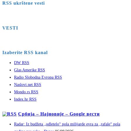
RSS ukrštene vesti
VESTI
Izaberite RSS kanal
DW RSS
Glas Amerike RSS
Radio Slobodna Evropa RSS
Naslovi.net RSS
Mondo.rs RSS
Index.hr RSS
Србија – Најновије – Google вести
Radar: Iz budžeta „odletelo“ pola milijarde evra za „rafale“ pola