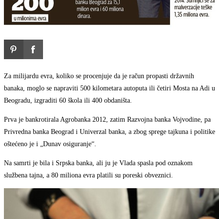
Za milijardu evra, koliko se procenjuje da je račun propasti državnih
banaka, moglo se napraviti 500 kilometara autoputa ili četiri Mosta na Adi u
Beogradu, izgraditi 60 škola ili 400 obdaništa.
Prva je bankrotirala Agrobanka 2012, zatim Razvojna banka Vojvodine, pa
Privredna banka Beograd i Univerzal banka, a zbog sprege tajkuna i politike
oštećeno je i „Dunav osiguranje“.
Na samrti je bila i Srpska banka, ali ju je Vlada spasla pod oznakom
službena tajna, a 80 miliona evra platili su poreski obveznici.