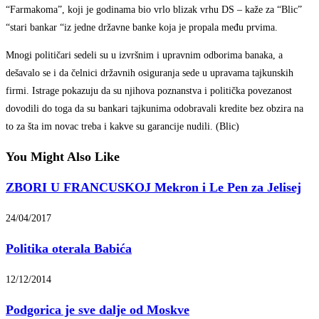
“Farmakoma”, koji je godinama bio vrlo blizak vrhu DS – kaže za “Blic”
“stari bankar “iz jedne državne banke koja je propala među prvima.
Mnogi političari sedeli su u izvršnim i upravnim odborima banaka, a
dešavalo se i da čelnici državnih osiguranja sede u upravama tajkunskih
firmi. Istrage pokazuju da su njihova poznanstva i politička povezanost
dovodili do toga da su bankari tajkunima odobravali kredite bez obzira na
to za šta im novac treba i kakve su garancije nudili. (Blic)
You Might Also Like
ZBORI U FRANCUSKOJ Mekron i Le Pen za Jelisej
24/04/2017
Politika oterala Babića
12/12/2014
Podgorica je sve dalje od Moskve