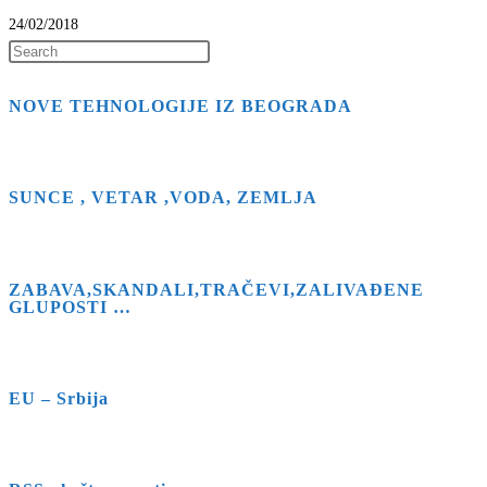
24/02/2018
Press
Escape
NOVE TEHNOLOGIJE IZ BEOGRADA
to
close
the
search
SUNCE , VETAR ,VODA, ZEMLJA
panel.
ZABAVA,SKANDALI,TRAČEVI,ZALIVAĐENE
GLUPOSTI …
EU – Srbija