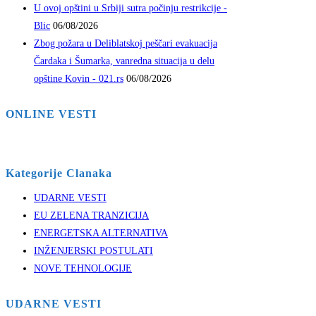
U ovoj opštini u Srbiji sutra počinju restrikcije -
Blic
06/08/2026
Zbog požara u Deliblatskoj peščari evakuacija
Čardaka i Šumarka, vanredna situacija u delu
opštine Kovin - 021.rs
06/08/2026
ONLINE VESTI
Kategorije Clanaka
UDARNE VESTI
EU ZELENA TRANZICIJA
ENERGETSKA ALTERNATIVA
INŽENJERSKI POSTULATI
NOVE TEHNOLOGIJE
UDARNE VESTI