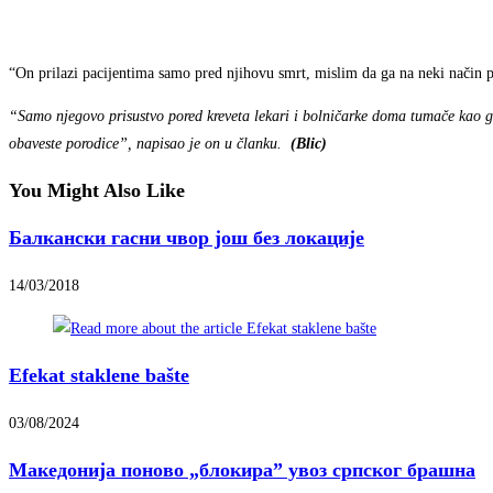
“On prilazi pacijentima samo pred njihovu smrt, mislim da ga na neki način 
“Samo njegovo prisustvo pored kreveta lekari i bolničarke doma tumače kao g
obaveste porodice”, napisao je on u članku.
(Blic)
You Might Also Like
Балкански гасни чвор још без локације
14/03/2018
Efekat staklene bašte
03/08/2024
Македонија поново „блокира” увоз српског брашна