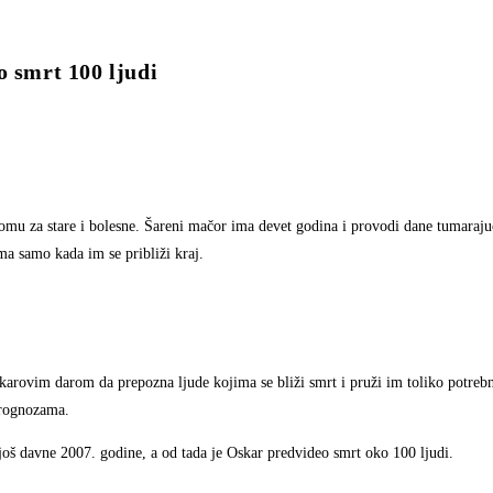
smrt 100 ljudi
omu za stare i bolesne. Šareni mačor ima devet godina i provodi dane tumaraju
ima samo kada im se približi kraj.
arovim darom da prepozna ljude kojima se bliži smrt i pruži im toliko potrebn
prognozama.
oš davne 2007. godine, a od tada je Oskar predvideo smrt oko 100 ljudi.