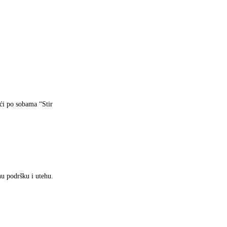
ći po sobama “Stir
u podršku i utehu.