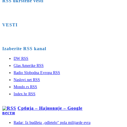
RSS ukrštene vesti
VESTI
Izaberite RSS kanal
DW RSS
Glas Amerike RSS
Radio Slobodna Evropa RSS
Naslovi.net RSS
Mondo.rs RSS
Index.hr RSS
Србија – Најновије – Google
вести
Radar: Iz budžeta „odletelo“ pola milijarde evra