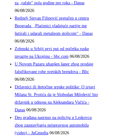
za „rafale“ pola godine pre roka - Danas
06/08/2026
Reditelj Stevan Filipović pretučen u centru
Beograda: „Plaćenici vladajuće partije me
šutirali i udarali metalnom stolicom“ - Danas
06/08/2026
Zelenski u Srbiji prvi put od početka ruske
invazije na Ukrajinu - bbc.com
06/08/2026
U Novom Pazaru uhapšen šaner zbog prodaje
falsifikovane robe svetskih brendova - Blic
06/08/2026
Državnici ili štetočine srpske politike: O izjavi
Milana St. Protića da je Slobodan Milošević bio
državnik u odnosu na Aleksandara Vučića -
Danas
06/08/2026
Deo građana nasrnuo na policiju u Leskovcu
zbog zaustavljanja neispravnog automobila
(video) - JuGmedia
06/08/2026