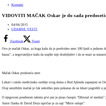
Kontakt
VIDOVITI MAČAK Oskar je do sada predosetio 
Post
04/04/2015
published:
Post
UDARNE VESTI
category:
Facebook
Tweet
Ovo je mačak Oskar, za koga kažu da je predvideo smrt 100 ljudi u jednom d
hausa”, a negovateljice kažu da uopšte nije druželjubiv i da se mazi sa stanar
Mačak Oskar predoseća smrt
Lekari i ostalo medicinsko osoblje ovog doma u Rod Ajlendu zapanjeni su Osk
Ovaj senzibilni mačak je čak nekoliko puta pokazao da su lekari pogrešili u 
O njegovom posebnom talentu prvi put je pisao časopis “Džornal of medsin” j
Autor članka dr David Doza ispričao je za sajt “Miror onlajn”: