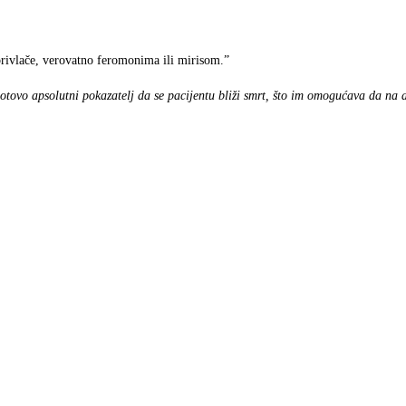
privlače, verovatno feromonima ili mirisom.”
otovo apsolutni pokazatelj da se pacijentu bliži smrt, što im omogućava da na 