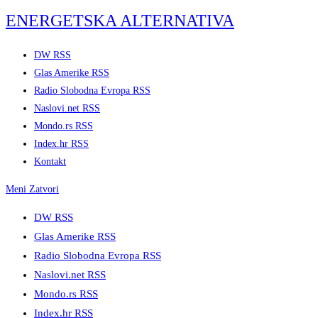
Skip
ENERGETSKA ALTERNATIVA
to
content
DW RSS
Glas Amerike RSS
Radio Slobodna Evropa RSS
Naslovi.net RSS
Mondo.rs RSS
Index.hr RSS
Kontakt
Meni
Zatvori
DW RSS
Glas Amerike RSS
Radio Slobodna Evropa RSS
Naslovi.net RSS
Mondo.rs RSS
Index.hr RSS