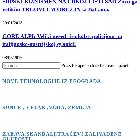
SRPSKI BIZNISMEN NA CRNOJ LISTI SAD Zovu ga
velikim TRGOVCEM ORUŽJA sa Balkana,
29/01/2018
GORE ALPI: Veliki neredi i sukob s policijom na
italijansko-austrijskoj granici!
08/05/2016
Press Escape to close the search panel.
NOVE TEHNOLOGIJE IZ BEOGRADA
SUNCE , VETAR ,VODA, ZEMLJA
ZABAVA,SKANDALI,TRAČEVI,ZALIVAĐENE
GLUPOSTI …