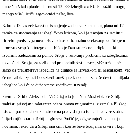
tome što Vlada planira da smesti 12.000 izbeglica a EU će tražiti mnogo,
mnogo više“, ističu sagovornici našeg lista.
Kako je Danas već izvestio, ispunjenje zadataka iz akcionog plana od 17
tačaka za suočavanje sa izbegličkom krizom, koji je usvojen na samitu u
Briselu, predstavlja novi uslov, odnosno formalno očekivanje od Srbije u
procesu evropskih integracija. Kako je Danasu rečeno u diplomatskim
izvorima zaduženim za pomoć Srbiji u rešavanju problema sa izbeglicama,
to znači da Srbija, za razliku od prethodnih šest meseci, više neće moći
samo da preusmerava izbeglice na granice sa Hrvatskom ili Mađarskom, već
će morati da izgradi i obezbedi smeštajne kapacitete za više desetina hiljada
izbeglica koji će se duže vreme zadržavati u zemlji.
Premijer Srbije Aleksandar Vučić izjavio je juče u Moskvi da će Srbija
zadržati pristojan i tolerantan odnos prema migrantima iz zemalja Bliskog
istoka i poručio da su katastrofična predviđanja o tome da će više stotina
hiljada njih ostati u Srbiji – glupost. Vučić je, odgovarajući na pitanja
novinara, rekao da u Srbiji ima onih koji se bave teorijama zavere i koji