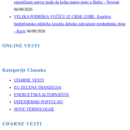
egzotičnom ostrvu može da košta manje nego u Budvi - Novosti
06/08/2026
VELIKA PODRŠKA VUČIĆU IZ CRNE GORE: Eparhija
budimljansko-nikšićka izrazila duboku zahvalnost predsedniku zbog
- Kurir
06/08/2026
ONLINE VESTI
Kategorije Clanaka
UDARNE VESTI
EU ZELENA TRANZICIJA
ENERGETSKA ALTERNATIVA
INŽENJERSKI POSTULATI
NOVE TEHNOLOGIJE
UDARNE VESTI