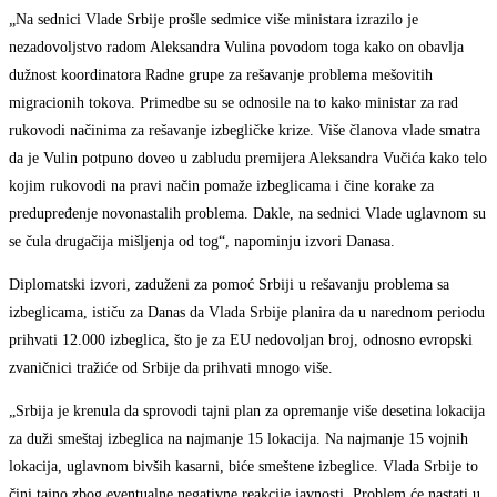
„Na sednici Vlade Srbije prošle sedmice više ministara izrazilo je
nezadovoljstvo radom Aleksandra Vulina povodom toga kako on obavlja
dužnost koordinatora Radne grupe za rešavanje problema mešovitih
migracionih tokova. Primedbe su se odnosile na to kako ministar za rad
rukovodi načinima za rešavanje izbegličke krize. Više članova vlade smatra
da je Vulin potpuno doveo u zabludu premijera Aleksandra Vučića kako telo
kojim rukovodi na pravi način pomaže izbeglicama i čine korake za
predupređenje novonastalih problema. Dakle, na sednici Vlade uglavnom su
se čula drugačija mišljenja od tog“, napominju izvori Danasa.
Diplomatski izvori, zaduženi za pomoć Srbiji u rešavanju problema sa
izbeglicama, ističu za Danas da Vlada Srbije planira da u narednom periodu
prihvati 12.000 izbeglica, što je za EU nedovoljan broj, odnosno evropski
zvaničnici tražiće od Srbije da prihvati mnogo više.
„Srbija je krenula da sprovodi tajni plan za opremanje više desetina lokacija
za duži smeštaj izbeglica na najmanje 15 lokacija. Na najmanje 15 vojnih
lokacija, uglavnom bivših kasarni, biće smeštene izbeglice. Vlada Srbije to
čini tajno zbog eventualne negativne reakcije javnosti. Problem će nastati u