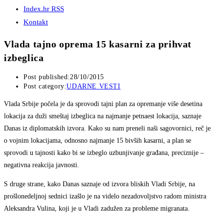
Index.hr RSS
Kontakt
Vlada tajno oprema 15 kasarni za prihvat
izbeglica
Post published:
28/10/2015
Post category:
UDARNE VESTI
Vlada Srbije počela je da sprovodi tajni plan za opremanje više desetina
lokacija za duži smeštaj izbeglica na najmanje petnaest lokacija, saznaje
Danas iz diplomatskih izvora. Kako su nam preneli naši sagovornici, reč je
o vojnim lokacijama, odnosno najmanje 15 bivših kasarni, a plan se
sprovodi u tajnosti kako bi se izbeglo uzbunjivanje građana, preciznije –
negativna reakcija javnosti.
S druge strane, kako Danas saznaje od izvora bliskih Vladi Srbije, na
prošlonedeljnoj sednici izašlo je na videlo nezadovoljstvo radom ministra
Aleksandra Vulina, koji je u Vladi zadužen za probleme migranata.