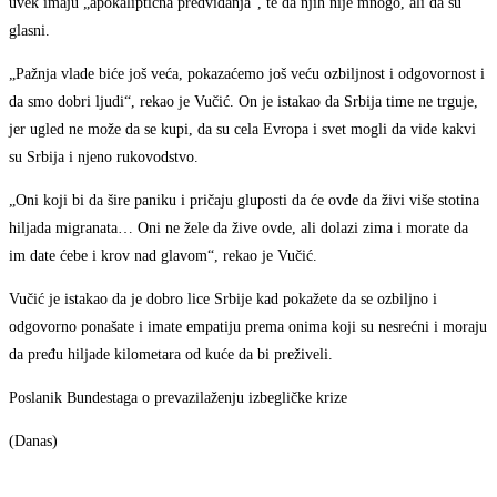
uvek imaju „apokaliptična predviđanja“, te da njih nije mnogo, ali da su
glasni.
„Pažnja vlade biće još veća, pokazaćemo još veću ozbiljnost i odgovornost i
da smo dobri ljudi“, rekao je Vučić. On je istakao da Srbija time ne trguje,
jer ugled ne može da se kupi, da su cela Evropa i svet mogli da vide kakvi
su Srbija i njeno rukovodstvo.
„Oni koji bi da šire paniku i pričaju gluposti da će ovde da živi više stotina
hiljada migranata… Oni ne žele da žive ovde, ali dolazi zima i morate da
im date ćebe i krov nad glavom“, rekao je Vučić.
Vučić je istakao da je dobro lice Srbije kad pokažete da se ozbiljno i
odgovorno ponašate i imate empatiju prema onima koji su nesrećni i moraju
da pređu hiljade kilometara od kuće da bi preživeli.
Poslanik Bundestaga o prevazilaženju izbegličke krize
(Danas)