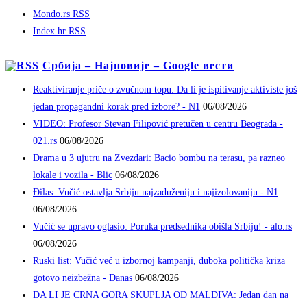
Mondo.rs RSS
Index.hr RSS
Србија – Најновије – Google вести
Reaktiviranje priče o zvučnom topu: Da li je ispitivanje aktiviste još
jedan propagandni korak pred izbore? - N1
06/08/2026
VIDEO: Profesor Stevan Filipović pretučen u centru Beograda -
021.rs
06/08/2026
Drama u 3 ujutru na Zvezdari: Bacio bombu na terasu, pa razneo
lokale i vozila - Blic
06/08/2026
Đilas: Vučić ostavlja Srbiju najzaduženiju i najizolovaniju - N1
06/08/2026
Vučić se upravo oglasio: Poruka predsednika obišla Srbiju! - alo.rs
06/08/2026
Ruski list: Vučić već u izbornoj kampanji, duboka politička kriza
gotovo neizbežna - Danas
06/08/2026
DA LI JE CRNA GORA SKUPLJA OD MALDIVA: Jedan dan na