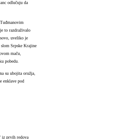
janc odlučuju da
 sa Tuđmanovim
e to razdraživalo
osovo, uveliko je
i slom Srpske Krajine
anovom maču,
sku pobedu.
a su ubojita oružja,
ke enklave pod
“ iz prvih redova