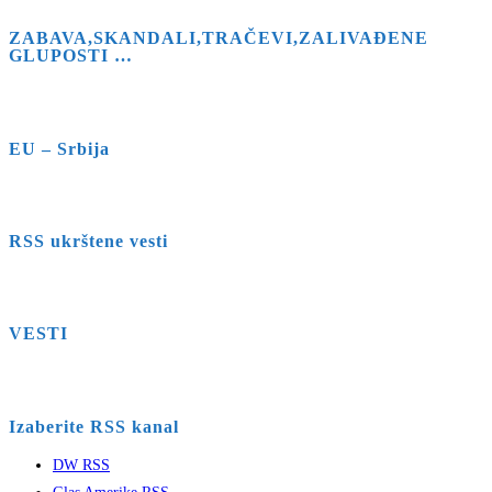
ZABAVA,SKANDALI,TRAČEVI,ZALIVAĐENE
GLUPOSTI …
EU – Srbija
RSS ukrštene vesti
VESTI
Izaberite RSS kanal
DW RSS