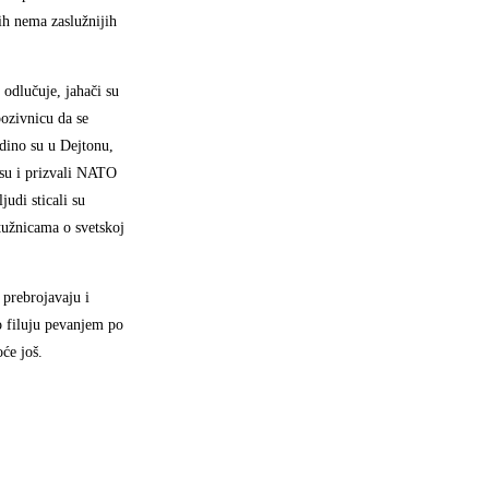
jih nema zaslužnijih
 odlučuje, jahači su
pozivnicu da se
edino su u Dejtonu,
 su i prizvali NATO
udi sticali su
ptužnicama o svetskoj
 prebrojavaju i
o filuju pevanjem po
će još.