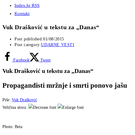
Index.hr RSS
Kontakt
Vuk Drašković u tekstu za „Danas“
Post published:
01/08/2015
Post category:
UDARNE VESTI
Facebook
Tweet
Vuk Drašković u tekstu za „Danas“
Propagandisti mržnje i smrti ponovo jašu
Piše:
Vuk Drašković
Veličina slova:
Photo: Beta