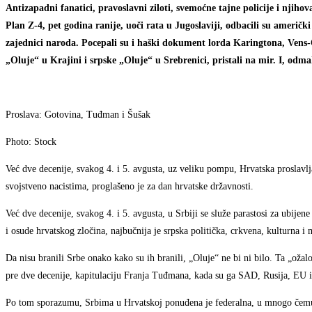
Antizapadni fanatici, pravoslavni ziloti, svemoćne tajne policije i njihov
Plan Z-4, pet godina ranije, uoči rata u Jugoslaviji, odbacili su američk
zajednici naroda. Pocepali su i haški dokument lorda Karingtona, Vens-O
„Oluje“ u Krajini i srpske „Oluje“ u Srebrenici, pristali na mir. I, o
Proslava: Gotovina, Tuđman i Šušak
Photo: Stock
Već dve decenije, svakog 4. i 5. avgusta, uz veliku pompu, Hrvatska proslavlj
svojstveno nacistima, proglašeno je za dan hrvatske državnosti.
Već dve decenije, svakog 4. i 5. avgusta, u Srbiji se služe parastosi za ubi
i osude hrvatskog zločina, najbučnija je srpska politička, crkvena, kulturna i m
Da nisu branili Srbe onako kako su ih branili, „Oluje“ ne bi ni bilo. Ta „ožal
pre dve decenije, kapitulaciju Franja Tuđmana, kada su ga SAD, Rusija, EU 
Po tom sporazumu, Srbima u Hrvatskoj ponuđena je federalna, u mnogo čemu i