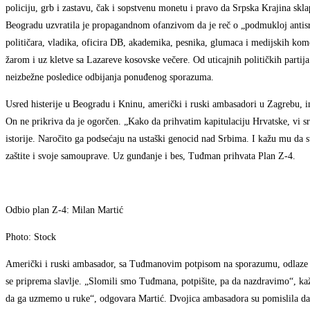
policiju, grb i zastavu, čak i sopstvenu monetu i pravo da Srpska Krajina sk
Beogradu uzvratila je propagandnom ofanzivom da je reč o „podmukloj antisr
političara, vladika, oficira DB, akademika, pesnika, glumaca i medijskih kom
žarom i uz kletve sa Lazareve kosovske večere. Od uticajnih političkih partij
neizbežne posledice odbijanja ponuđenog sporazuma.
Usred histerije u Beogradu i Kninu, američki i ruski ambasadori u Zagrebu, 
On ne prikriva da je ogorčen. „Kako da prihvatim kapitulaciju Hrvatske, vi 
istorije. Naročito ga podsećaju na ustaški genocid nad Srbima. I kažu mu da 
zaštite i svoje samouprave. Uz gunđanje i bes, Tuđman prihvata Plan Z-4.
Odbio plan Z-4: Milan Martić
Photo: Stock
Američki i ruski ambasador, sa Tuđmanovim potpisom na sporazumu, odlaze u 
se priprema slavlje. „Slomili smo Tuđmana, potpišite, pa da nazdravimo“, ka
da ga uzmemo u ruke“, odgovara Martić. Dvojica ambasadora su pomislila da j