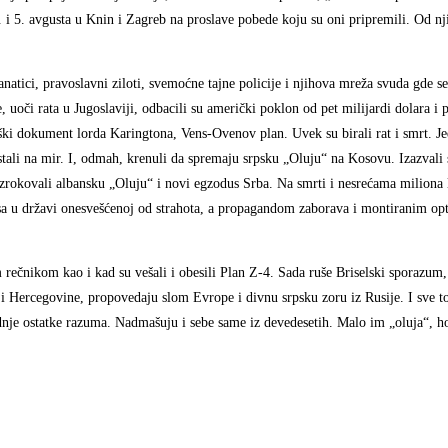
 4. i 5. avgusta u Knin i Zagreb na proslave pobede koju su oni pripremili. Od n
atici, pravoslavni ziloti, svemoćne tajne policije i njihova mreža svuda gde se
e, uoči rata u Jugoslaviji, odbacili su američki poklon od pet milijardi dolara i 
aški dokument lorda Karingtona, Vens-Ovenov plan. Uvek su birali rat i smrt. J
istali na mir. I, odmah, krenuli da spremaju srpsku „Oluju“ na Kosovu. Izazvali
uzrokovali albansku „Oluju“ i novi egzodus Srba. Na smrti i nesrećama miliona lj
teresa u državi onesvešćenoj od strahota, a propagandom zaborava i montiranim o
im rečnikom kao i kad su vešali i obesili Plan Z-4. Sada ruše Briselski sporazum,
 i Hercegovine, propovedaju slom Evrope i divnu srpsku zoru iz Rusije. I sve t
dnje ostatke razuma. Nadmašuju i sebe same iz devedesetih. Malo im „oluja“, ho