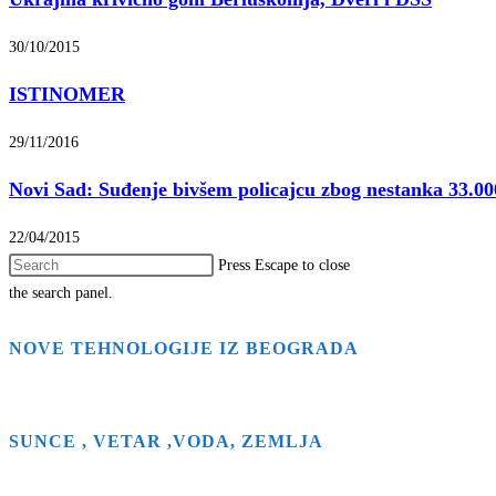
30/10/2015
ISTINOMER
29/11/2016
Novi Sad: Suđenje bivšem policajcu zbog nestanka 33.00
22/04/2015
Press Escape to close
the search panel.
NOVE TEHNOLOGIJE IZ BEOGRADA
SUNCE , VETAR ,VODA, ZEMLJA