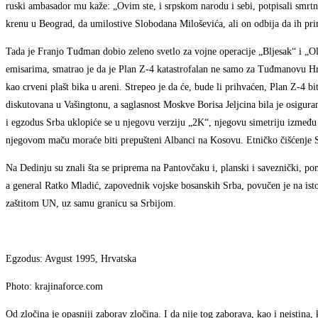
ruski ambasador mu kaže: „Ovim ste, i srpskom narodu i sebi, potpisali smrtn
krenu u Beograd, da umilostive Slobodana Miloševića, ali on odbija da ih pri
Tada je Franjo Tuđman dobio zeleno svetlo za vojne operacije „Bljesak“ i „O
emisarima, smatrao je da je Plan Z-4 katastrofalan ne samo za Tuđmanovu Hrv
kao crveni plašt bika u areni. Strepeo je da će, bude li prihvaćen, Plan Z-4 b
diskutovana u Vašingtonu, a saglasnost Moskve Borisa Jeljcina bila je osigur
i egzodus Srba uklopiće se u njegovu verziju „2K“, njegovu simetriju između
njegovom maču moraće biti prepušteni Albanci na Kosovu. Etničko čišćenje Sr
Na Dedinju su znali šta se priprema na Pantovčaku i, planski i saveznički, 
a general Ratko Mladić, zapovednik vojske bosanskih Srba, povučen je na ist
zaštitom UN, uz samu granicu sa Srbijom.
Egzodus: Avgust 1995, Hrvatska
Photo: krajinaforce.com
Od zločina je opasniji zaborav zločina. I da nije tog zaborava, kao i neistina