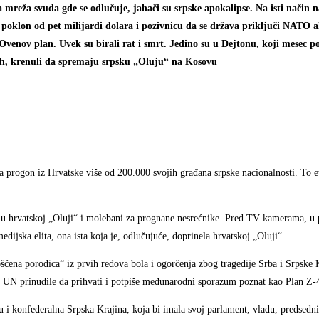
a mreža svuda gde se odlučuje, jahači su srpske apokalipse. Na isti način n
i poklon od pet milijardi dolara i pozivnicu da se država priključi NATO a
venov plan. Uvek su birali rat i smrt. Jedino su u Dejtonu, koji mesec po
dmah, krenuli da spremaju srpsku „Oluju“ na Kosovu
a progon iz Hrvatske više od 200.000 svojih građana srpske nacionalnosti. To e
jene u hrvatskoj „Oluji“ i molebani za prognane nesrećnike. Pred TV kamerama, 
edijska elita, ona ista koja je, odlučujuće, doprinela hrvatskoj „Oluji“.
ošćena porodica“ iz prvih redova bola i ogorčenja zbog tragedije Srba i Srpske Kr
i UN prinudile da prihvati i potpiše međunarodni sporazum poznat kao Plan Z-
 konfederalna Srpska Krajina, koja bi imala svoj parlament, vladu, predsedni