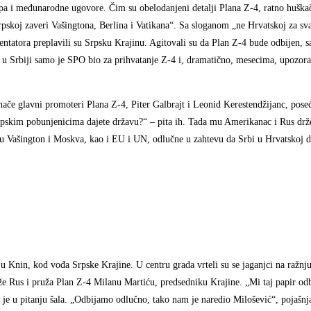
lapa i međunarodne ugovore. Čim su obelodanjeni detalji Plana Z-4, ratno huška
pskoj zaveri Vašingtona, Berlina i Vatikana“. Sa sloganom „ne Hrvatskoj za sv
entatora preplavili su Srpsku Krajinu. Agitovali su da Plan Z-4 bude odbijen, 
a u Srbiji samo je SPO bio za prihvatanje Z-4 i, dramatično, mesecima, upozora
inače glavni promoteri Plana Z-4, Piter Galbrajt i Leonid Kerestendžijanc, pos
srpskim pobunjenicima dajete državu?“ – pita ih. Tada mu Amerikanac i Rus drže
su Vašington i Moskva, kao i EU i UN, odlučne u zahtevu da Srbi u Hrvatskoj do
Knin, kod vođa Srpske Krajine. U centru grada vrteli su se jaganjci na ražnju
že Rus i pruža Plan Z-4 Milanu Martiću, predsedniku Krajine. „Mi taj papir od
e u pitanju šala. „Odbijamo odlučno, tako nam je naredio Milošević“, pojašnj