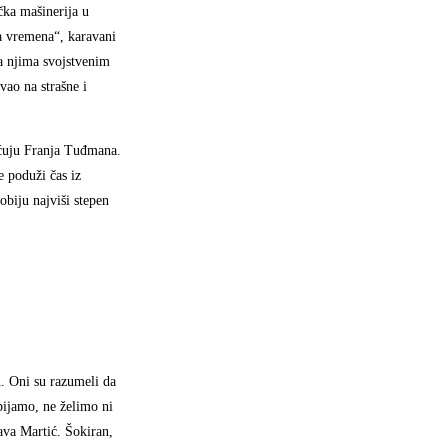
čka mašinerija u
a vremena“, karavani
sa njima svojstvenim
vao na strašne i
ećuju Franja Tuđmana.
 poduži čas iz
biju najviši stepen
. Oni su razumeli da
bijamo, ne želimo ni
ava Martić. Šokiran,