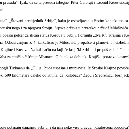
u presudu“. Ipak, da se ta presuda izbegne, Piter Galbrajt i Leonid Kerestendži
mi.
luja“. „Štovani predsjednik Srbije“, kako je oslovljavan u čestim kontaktima
atsku nego i za njegovu Srbiju. Srpska država u hrvatskoj državi! Miloševića j
iti opasni pelcer za sličan status Kosova u Srbiji. Formula „dva K“, Krajina i K
ana. Odbacivanjem Z-4, kalkulisao je Milošević, propašće ti planovi, a neizbežn
 Krajine i Kosova. Na isti način na koji će krajiški Srbi biti prepušteni Tuđm
ba za etničko čišćenje Albanaca. Gubitak za dobitak. Krajiški poraz za kosov
pomogli Tuđmanu da „Oluja“ bude uspešna i munjevita. Iz Srpske Krajine povučen
ok, 500 kilometara daleko od Knina, da „oslobađa“ Žepu i Srebrenicu, bošnjač
, koje potapaju današnju Srbiju, i da ima neke više pravde, „ožalošćena porodica