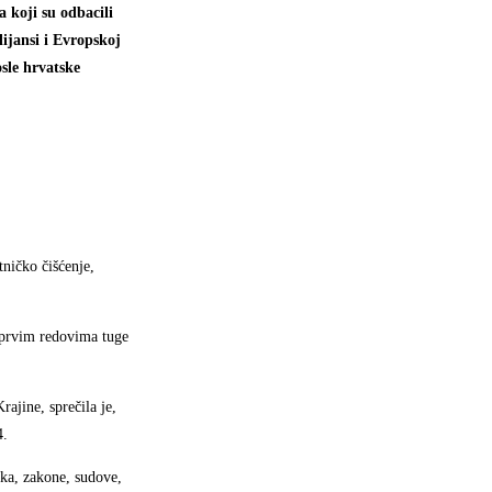
a koji su odbacili
lijansi i Evropskoj
sle hrvatske
tničko čišćenje,
u prvim redovima tuge
ajine, sprečila je,
4.
ka, zakone, sudove,