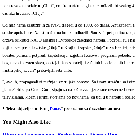
parastosa za stradale u „Oluji“, oni što nariču najglasnije, odlazili bi svakog
časnika hrvatske „Oluje“.
Od njih nema zaslužnijih za svaku tragediju od 1990. do danas. Antizapadni fan
srpske apokalipse. Na isti način na koji su odbacili Plan Z-4, pet godina ranij
država priključi NATO alijansi i Evropskoj zajednici naroda. Pocepali su i h
koji mesec posle hrvatske „Oluje“ u Krajini i srpske „Oluje“ u Srebrenici, pr
bombe, poraženi potpisali kapitulaciju, izgubili Kosovo i proglasili pobedu, 
bogatstvo i krvavu slavu, opstajali kao staratelji i zaštitnici nacionalnih in
„antisrpskoj zaveri“ pribavljali sebi alibi.
I, evo ih, propagandisti mržnje i smrti jašu ponovo. Sa istom strašću i sa ist
„brane“ Srbe po Crnoj Gori, sipaju so na još nezaceljene rane nesrećne Bosne
televizijama, kičem i krimi storijama po novinama, da ubiju u narodu i posle
* Tekst objavljen u listu „
Danas
“ prenosimo sa dozvolom autora
You Might Also Like
Ukrajina krivično goni Berluskonija, Dveri i DSS