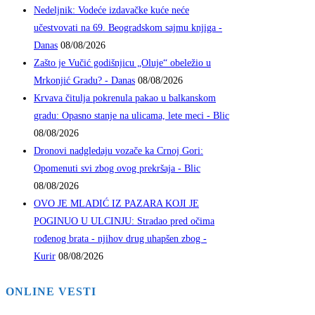
Nedeljnik: Vodeće izdavačke kuće neće
učestvovati na 69. Beogradskom sajmu knjiga -
Danas
08/08/2026
Zašto je Vučić godišnjicu „Oluje“ obeležio u
Mrkonjić Gradu? - Danas
08/08/2026
Krvava čitulja pokrenula pakao u balkanskom
gradu: Opasno stanje na ulicama, lete meci - Blic
08/08/2026
Dronovi nadgledaju vozače ka Crnoj Gori:
Opomenuti svi zbog ovog prekršaja - Blic
08/08/2026
OVO JE MLADIĆ IZ PAZARA KOJI JE
POGINUO U ULCINJU: Stradao pred očima
rođenog brata - njihov drug uhapšen zbog -
Kurir
08/08/2026
ONLINE VESTI