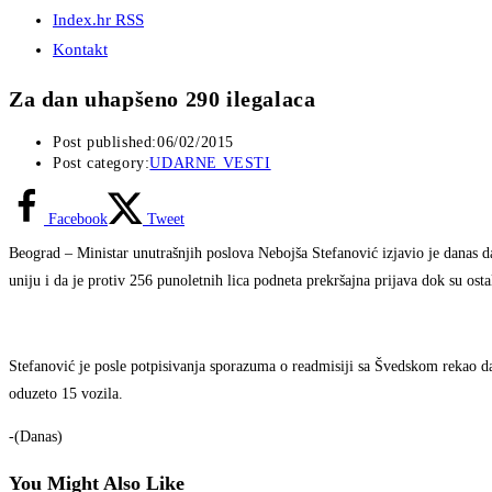
Index.hr RSS
Kontakt
Za dan uhapšeno 290 ilegalaca
Post published:
06/02/2015
Post category:
UDARNE VESTI
Facebook
Tweet
Beograd – Ministar unutrašnjih poslova Nebojša Stefanović izjavio je danas da
uniju i da je protiv 256 punoletnih lica podneta prekršajna prijava dok su osta
Stefanović je posle potpisivanja sporazuma o readmisiji sa Švedskom rekao da 
oduzeto 15 vozila.
-(Danas)
You Might Also Like