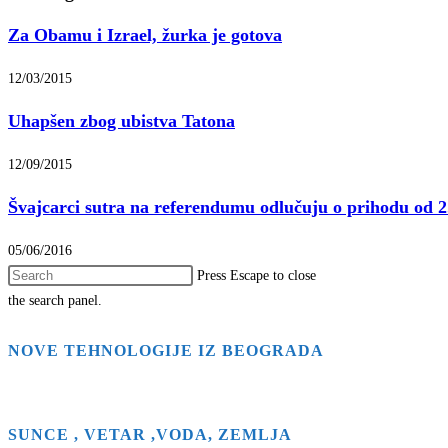
Za Obamu i Izrael, žurka je gotova
12/03/2015
Uhapšen zbog ubistva Tatona
12/09/2015
Švajcarci sutra na referendumu odlučuju o prihodu od 2
05/06/2016
Press Escape to close
the search panel.
NOVE TEHNOLOGIJE IZ BEOGRADA
SUNCE , VETAR ,VODA, ZEMLJA