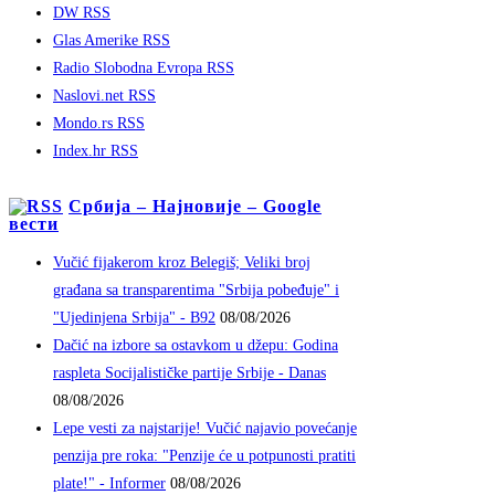
DW RSS
Glas Amerike RSS
Radio Slobodna Evropa RSS
Naslovi.net RSS
Mondo.rs RSS
Index.hr RSS
Србија – Најновије – Google
вести
Vučić fijakerom kroz Belegiš; Veliki broj
građana sa transparentima "Srbija pobeđuje" i
"Ujedinjena Srbija" - B92
08/08/2026
Dačić na izbore sa ostavkom u džepu: Godina
raspleta Socijalističke partije Srbije - Danas
08/08/2026
Lepe vesti za najstarije! Vučić najavio povećanje
penzija pre roka: "Penzije će u potpunosti pratiti
plate!" - Informer
08/08/2026