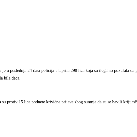
 je u poslednja 24 časa policija uhapsila 290 lica koja su ilegalno pokušala da
la bila deca.
su protiv 15 lica podnete krivične prijave zbog sumnje da su se bavili krijumča