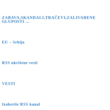
ZABAVA,SKANDALI,TRAČEVI,ZALIVAĐENE
GLUPOSTI …
EU – Srbija
RSS ukrštene vesti
VESTI
Izaberite RSS kanal