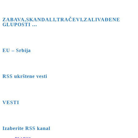
ZABAVA,SKANDALI,TRAČEVI,ZALIVAĐENE
GLUPOSTI …
EU – Srbija
RSS ukrštene vesti
VESTI
Izaberite RSS kanal