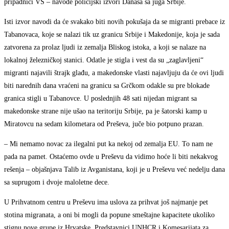
pripadnici VS – navode policijski izvori Danasa sa juga Srbije.
Isti izvor navodi da će svakako biti novih pokušaja da se migranti prebace iz
Tabanovaca, koje se nalazi tik uz granicu Srbije i Makedonije, koja je sada
zatvorena za prolaz ljudi iz zemalja Bliskog istoka, a koji se nalaze na
lokalnoj železničkoj stanici. Odatle je stigla i vest da su „zaglavljeni“
migranti najavili štrajk glađu, a makedonske vlasti najavljuju da će ovi ljudi
biti narednih dana vraćeni na granicu sa Grčkom odakle su pre blokade
granica stigli u Tabanovce. U poslednjih 48 sati nijedan migrant sa
makedonske strane nije ušao na teritoriju Srbije, pa je šatorski kamp u
Miratovcu na sedam kilometara od Preševa, juče bio potpuno prazan.
– Mi nemamo novac za ilegalni put ka nekoj od zemalja EU. To nam ne
pada na pamet. Ostaćemo ovde u Preševu da vidimo hoće li biti nekakvog
rešenja – objašnjava Talib iz Avganistana, koji je u Preševu već nedelju dana
sa suprugom i dvoje maloletne dece.
U Prihvatnom centru u Preševu ima uslova za prihvat još najmanje pet
stotina migranata, a oni bi mogli da popune smeštajne kapacitete ukoliko
stignu nove grupe iz Hrvatske. Predstavnici UNHCR i Komesarijata za