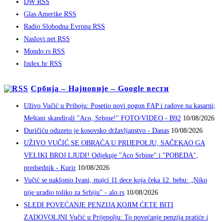
DW RSS
Glas Amerike RSS
Radio Slobodna Evropa RSS
Naslovi.net RSS
Mondo.rs RSS
Index.hr RSS
Србија – Најновије – Google вести
Uživo Vučić u Priboju: Posetio novi pogon FAP i radove na kasarni;
Meštani skandirali "Aco, Srbine!" FOTO/VIDEO - B92
10/08/2026
Đuričiću oduzeto je kosovsko državljanstvo - Danas
10/08/2026
UŽIVO VUČIĆ SE OBRAĆA U PRIJEPOLJU, SAČEKAO GA
VELIKI BROJ LJUDI! Odjekuje "Aco Srbine" i "POBEDA",
predsednik - Kurir
10/08/2026
Vučić se naklonio Ivani, majci 11 dece koja čeka 12. bebu: „Niko
nije uradio toliko za Srbiju" - alo.rs
10/08/2026
SLEDI POVEĆANJE PENZIJA KOJIM ĆETE BITI
ZADOVOLJNI Vučić u Prijepolju: To povećanje penzija pratiće i