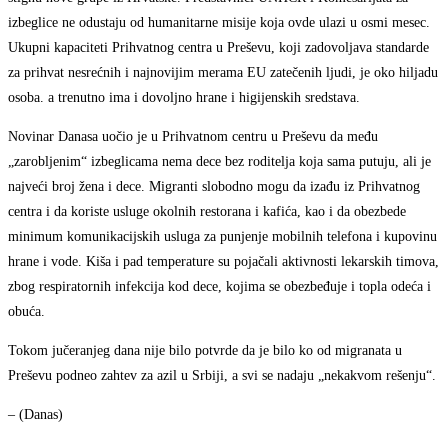
izbeglice ne odustaju od humanitarne misije koja ovde ulazi u osmi mesec.
Ukupni kapaciteti Prihvatnog centra u Preševu, koji zadovoljava standarde
za prihvat nesrećnih i najnovijim merama EU zatečenih ljudi, je oko hiljadu
osoba. a trenutno ima i dovoljno hrane i higijenskih sredstava.
Novinar Danasa uočio je u Prihvatnom centru u Preševu da među
„zarobljenim“ izbeglicama nema dece bez roditelja koja sama putuju, ali je
najveći broj žena i dece. Migranti slobodno mogu da izađu iz Prihvatnog
centra i da koriste usluge okolnih restorana i kafića, kao i da obezbede
minimum komunikacijskih usluga za punjenje mobilnih telefona i kupovinu
hrane i vode. Kiša i pad temperature su pojačali aktivnosti lekarskih timova,
zbog respiratornih infekcija kod dece, kojima se obezbeđuje i topla odeća i
obuća.
Tokom jučeranjeg dana nije bilo potvrde da je bilo ko od migranata u
Preševu podneo zahtev za azil u Srbiji, a svi se nadaju „nekakvom rešenju“.
– (Danas)