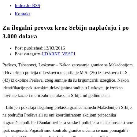
Index.hr RSS
Kontakt
Za ilegalni prevoz kroz Srbiju naplaćuju i po
3.000 dolara
Post published:
13/03/2016
Post category:
UDARNE VESTI
Preševo, Tabanovci, Leskovac
– Nakon zatvaranja granice sa Makedonijom
i Hrvatskom policija u Leskovcu uhapsila je M.S. (26) iz Leskovca i I.S.
(43) iz okoline Preševa, zbog sumnje da su krijumčarili izbeglice. Nakon
identifikacije pakistanskim državljanima sudija u Leskovcu je izrekao
novčane kazne i meru zabrana ulaska u Srbiju od godinu dana.
– Bilo je i pokušaja ilegalnog prelaska granice između Makedonije i Srbije,
na području Preševa ali su oni koordiniranom akcijom pripadnika
pogranične policije i žandarmerije sa srpske i policije sa makedonske strane
ipak osujećeni. Pojačali smo kontrolu granice u čemu će nam pomagati i