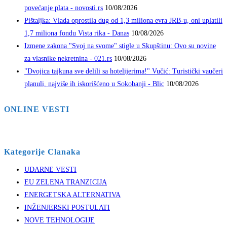
povećanje plata - novosti.rs
10/08/2026
Pištaljka: Vlada oprostila dug od 1,3 miliona evra JRB-u, oni uplatili
1,7 miliona fondu Vista rika - Danas
10/08/2026
Izmene zakona "Svoj na svome" stigle u Skupštinu: Ovo su novine
za vlasnike nekretnina - 021.rs
10/08/2026
"Dvojica tajkuna sve delili sa hotelijerima!" Vučić: Turistički vaučeri
planuli, najviše ih iskorišćeno u Sokobanji - Blic
10/08/2026
ONLINE VESTI
Kategorije Clanaka
UDARNE VESTI
EU ZELENA TRANZICIJA
ENERGETSKA ALTERNATIVA
INŽENJERSKI POSTULATI
NOVE TEHNOLOGIJE