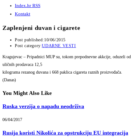
Index.hr RSS
Kontakt
Zaplenjeni duvan i cigarete
Post published:
10/06/2015
Post category:
UDARNE VESTI
Kragujevac
– Pripadnici MUP su, tokom prepodnevne akkcije, oduzeli od
uličnih prodavaca 12,5
kilograma rezanog duvana i 668 paklica cigareta raznih proizvođača.
(Danas)
You Might Also Like
Ruska verzija o napadu neodrživa
06/04/2017
Rusija koristi Nikolića za opstrukciju EU integracija