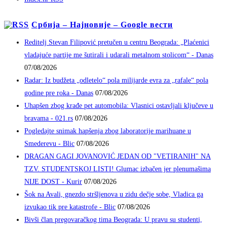
Србија – Најновије – Google вести
Reditelj Stevan Filipović pretučen u centru Beograda: „Plaćenici
vladajuće partije me šutirali i udarali metalnom stolicom“ - Danas
07/08/2026
Radar: Iz budžeta „odletelo“ pola milijarde evra za „rafale“ pola
godine pre roka - Danas
07/08/2026
Uhapšen zbog krađe pet automobila: Vlasnici ostavljali ključeve u
bravama - 021.rs
07/08/2026
Pogledajte snimak hapšenja zbog laboratorije marihuane u
Smederevu - Blic
07/08/2026
DRAGAN GAGI JOVANOVIĆ JEDAN OD "VETIRANIH" NA
TZV. STUDENTSKOJ LISTI! Glumac izbačen jer plenumašima
NIJE DOST - Kurir
07/08/2026
Šok na Avali, gnezdo stršljenova u zidu dečje sobe, Vladica ga
izvukao tik pre katastrofe - Blic
07/08/2026
Bivši član pregovaračkog tima Beograda: U pravu su studenti,